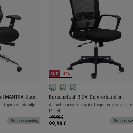
-50%
SALE
el MANTRA, Zeer
Bureaustoel IBIZA, Comfortabel en
, Verstelbare
Resistent, Lendensteun,
e tegen de beste prijs.
Op zoek naar een bureaustoel tegen een goede prijs e
uur, Zwart
Kantelmechanisme, Zwart
k, met verstelbare
zonder ergens op in te leveren? Dit model bevat een
[+Info]
ing!
lendensteun en is zeer comfortabel en robuust.
199,90 €
Gratis verzending
Gratis verz
99,90 €