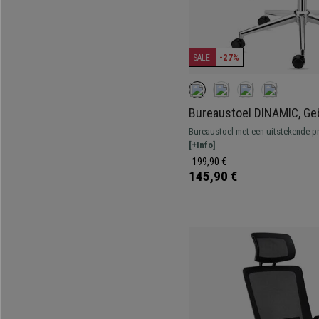
-27%
SALE
Bureaustoel DINAMIC, Geb
Verstelbare Rugleuning, 
Bureaustoel met een uitstekende pr
Stevig, Zwart
zeer comfortabel en robuust. Verst
[+Info]
armleuningen, ergonomisch ontwer
199,90 €
145,90 €