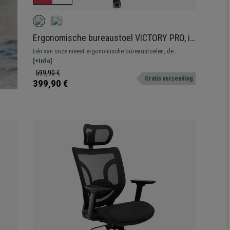
Ergonomische bureaustoel VICTORY PRO, in
Diepte Verstelbare Zitting, in Hoogte
Eén van onze meest ergonomische bureaustoelen, de
Verstelbare Rugleuning, Zwart
topversie van het VICTORY-model. Hij beschikt over in diepte
[+Info]
verstelbare zitting en exclusieve afwerking van de hoogste
599,90 €
Gratis verzending
kwaliteit.
399,90 €