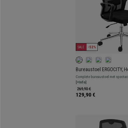
-52%
SALE
Bureaustoel ERGOCITY, H
Lendensteun, Kantelende
Complete bureaustoel met spectacu
hoofdsteun en zeer comfortabel. Ro
[+Info]
een metalen onderstel.
269,90 €
129,90 €