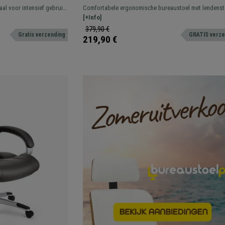
 Extra fijne Mesh
Lendensteun, Metalen Onderstel, Gebru
aal voor intensief gebruik.
Comfortabele ergonomische bureaustoel met lendenst
uur, Zwart
sign met eersteklas
Gemaakt van kwaliteitsmateriaal, ademende mesh-stof 
[+Info]
metalen onderstel.
379,90 €
Gratis verzending
GRATIS verze
219,90 €