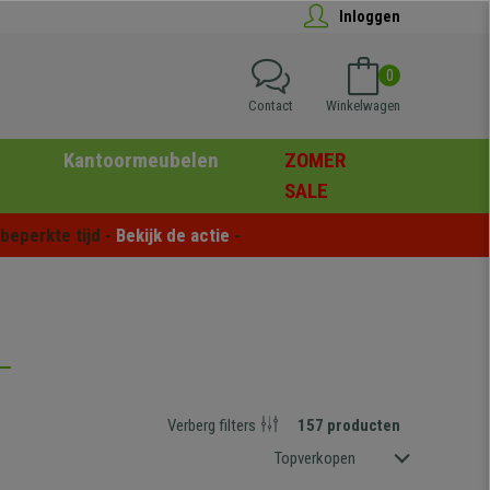
Inloggen
0
Contact
Winkelwagen
Kantoormeubelen
ZOMER
SALE
eperkte tijd - 
Bekijk de actie
 -
Verberg filters
157 producten
Topverkopen