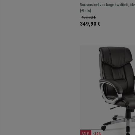
Diepteverstelling Zitting,
Bureaustoel van hoge kwaliteit, ide
Rugleuning, Grijs
De stoel combineert een elegant de
[+Info]
afwerkingen en comfort.
499,90 €
349,90 €
-39%
SALE