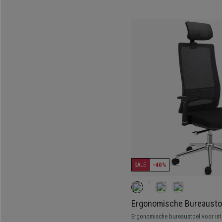
-40%
SALE
Ergonomische Bureausto
Hoofdsteun, Professionee
Ergonomische bureaustoel voor int