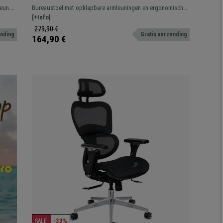
ik 8
Hoofdsteun, Opklapbare Armleuningen,
eun.
Bureaustoel met opklapbare armleuningen en ergonomisch
Zwart
en met
design. Hij beschikt over een lendensteun
[+Info]
279,90 €
nding
Gratis verzending
164,90 €
-33%
SALE