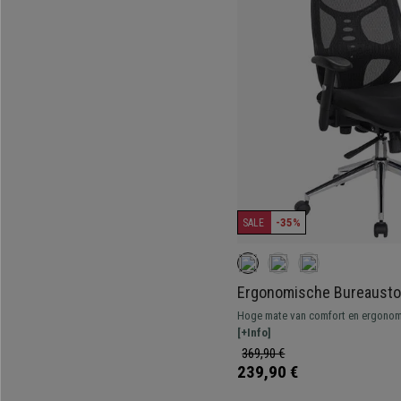
-35%
SALE
Ergonomische Bureausto
Comfortabele Rugleuning
Hoge mate van comfort en ergonomi
Armleuningen, Gebruik 8 
Geschikt voor professioneel gebrui
[+Info]
armleuningen en een snelle verzend
369,90 €
239,90 €