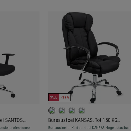
-39%
SALE
el SANTOS,
Bureaustoel KANSAS, Tot 150 KG
l Gebruik 8 uur,
Belastbaar, Metalen Structuur, Zwart L
ensief professioneel
Bureaustoel of Kantoorstoel KANSAS Hoge belastbaar