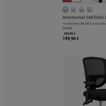
Directiestoel SANTIAGO, 
Kantelmechanisme, Dageli
Sensationele SANTIAGO Directiestoe
Zwart
ruime, geïntegreerde hoofdsteun e
[+Info]
te onderhouden leder. Als u op zoe
329,90 €
kwaliteitsbureaustoel voor de beste
199,90 €
model.