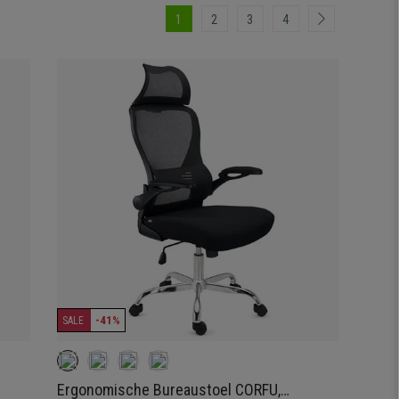
1
2
3
4
-41%
SALE
Ergonomische Bureaustoel CORFU,