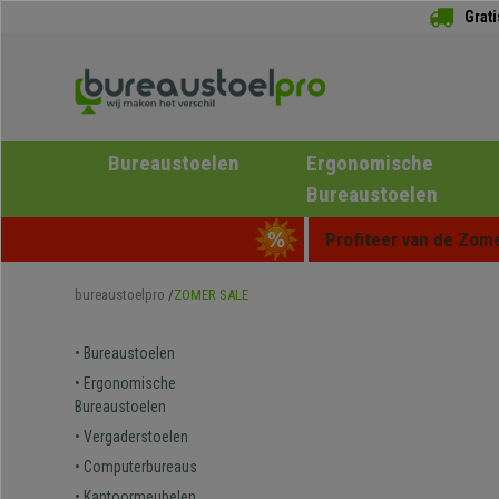
Grat
Bureaustoelen
Ergonomische
Bureaustoelen
Profiteer van de Zome
bureaustoelpro
ZOMER SALE
• Bureaustoelen
• Ergonomische
Bureaustoelen
• Vergaderstoelen
• Computerbureaus
• Kantoormeubelen