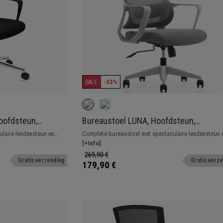
-33%
SALE
oofdsteun,
Bureaustoel LUNA, Hoofdsteun,
 Rugleuning, Zwart
Lendensteun, Kantelende Rugleuning, G
laire lendensteun en
Complete bureaustoel met spectaculaire lendensteun 
buust en resistent, met
hoofdsteun en zeer comfortabel. Robuust en resistent
[+Info]
een metalen onderstel.
269,90 €
Gratis verzending
Gratis verz
179,90 €