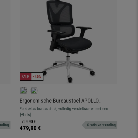
-40%
SALE
Ergonomische Bureaustoel APOLLO,
Ergonomisch Model, Verchroomd Metalen
n
Eersteklas bureaustoel, volledig verstelbaar en met een
Frame, Gebruik 8 uur, Zwarte Mesh stof
verchroomd metalen frame. Een van onze vlaggenschepen,
[+Info]
enkel bij Bureaustoelpro
799,90 €
ending
Gratis verzending
479,90 €