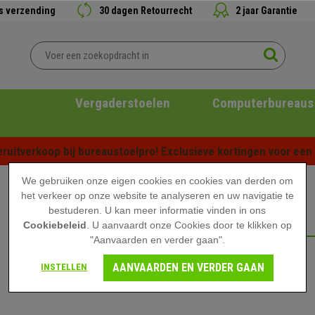
is verzending
30 dagen Retourrecht
2 jaar Garantie
Vergaderstoelen
Computerbureaus
ruitverkoop bij bureaustoelpro! Exclusieve kortingen voor een b
We gebruiken onze eigen cookies en cookies van derden om
het verkeer op onze website te analyseren en uw navigatie te
bestuderen. U kan meer informatie vinden in ons
ZOMER SALE
Cookiebeleid
. U aanvaardt onze Cookies door te klikken op
"Aanvaarden en verder gaan".
AANVAARDEN EN VERDER GAAN
INSTELLEN