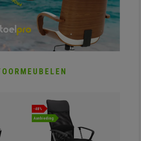
TOORMEUBELEN
-48%
-42%
Aanbieding