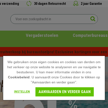
is verzending
30 dagen Retourrecht
2 jaar Garantie
Vergaderstoelen
Computerbureaus
ruitverkoop bij bureaustoelpro! Exclusieve kortingen voor een b
We gebruiken onze eigen cookies en cookies van derden om
het verkeer op onze website te analyseren en uw navigatie te
bestuderen. U kan meer informatie vinden in ons
Cookiebeleid
. U aanvaardt onze Cookies door te klikken op
"Aanvaarden en verder gaan".
AANVAARDEN EN VERDER GAAN
INSTELLEN