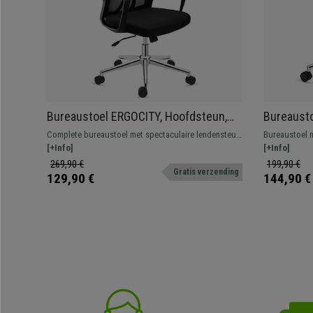
Bureaustoel ERGOCITY, Hoofdsteun,
Bureausto
Lendensteun, Kantelende Rugleuning,
Verstelba
Complete bureaustoel met spectaculaire lendensteun
Bureaustoel m
Zwart
en Stevig
en hoofdsteun en zeer comfortabel. Robuust en
[+Info]
kwaliteitverh
[+Info]
resistent, met een metalen onderstel.
Verstelbare r
269,90 €
199,90 €
Gratis verzending
ontwerp.
129,90 €
144,90 €