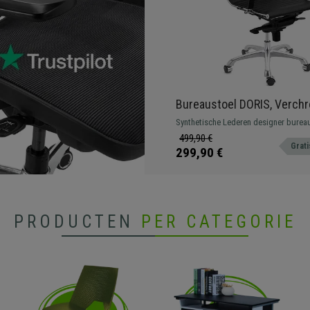
Bureaustoel DORIS, Verch
Metalen Frame, Elegante A
Synthetische Lederen designer burea
Zwart Lederen Bekleding
verchroomd metalen onderstel. Kant
499,90 €
Grati
met 4 verstelbare standen.
299,90 €
PRODUCTEN
PER CATEGORIE