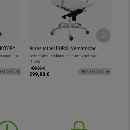
ICTORY,
Bureaustoel DORIS, Verchroomd
Ergo
ik 8 uur,
Metalen Frame, Elegante Afwerking,
Gebru
austoel. Bent
Lederen designer bureaustoel met verchroomd
Ergono
Wit Lederen Bekleding
Comf
n hoogwaardig
metalen onderstel. Kantelmechanisme met 4
[+Info]
lendens
[+Info
juiste adres!
verstelbare standen.
uur per
499,90 €
359,9
s verzending
Gratis verzending
299,90 €
219,