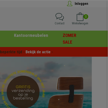
Inloggen
0
Contact
Winkelwagen
Kantoormeubelen
ZOMER
SALE
eperkte tijd - 
Bekijk de actie
 -