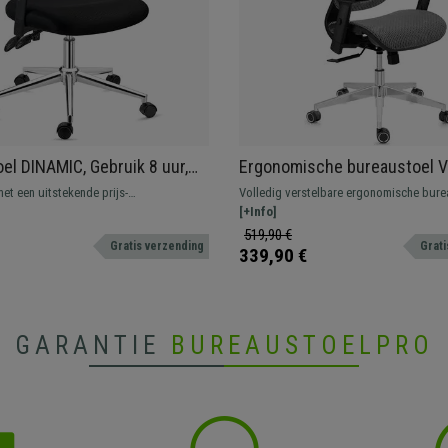
el DINAMIC, Gebruik 8 uur,
Ergonomische bureaustoel V
re Rugleuning, Comfortabel
Geschikt voor Intensief Gebru
et een uitstekende prijs-
Volledig verstelbare ergonomische bure
, Zwart
Grijze Mesh-stof
ouding, zeer comfortabel en robuust.
u op zoek naar maximaal comfort en ee
[+Info]
ugleuning en armleuningen, ergonomisch
product? Dan bent u met Victory aan het 
519,90 €
Gratis verzending
Grati
339,90 €
GARANTIE
BUREAUSTOELPRO