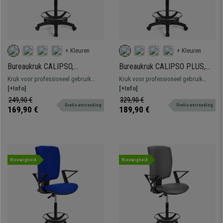
+ Kleuren
+ Kleuren
Bureaukruk CALIPSO,
Bureaukruk CALIPSO PLUS,
Verstelbare Rugleuning, Dikke
Verstelbare Rugleuning, Dikke
Kruk voor professioneel gebruik
Kruk voor professioneel gebruik
Vulling, in Blauw Leder
Vulling, in Blauw Leder
bekleed met leder. Verstelbaar, met
[+Info]
bekleed met leder. Verstelbaar, met
[+Info]
voetsteun, resistent en comfortabel.
voetsteun, resistent en comfortabel.
249,90 €
329,90 €
Gratis verzending
Gratis verzending
169,90 €
189,90 €
Nieuwigheid
Nieuwigheid