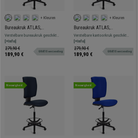
+ Kleuren
+ Kleuren
Bureaukruk ATLAS,
Bureaukruk ATLAS,
Verstelbare rugleuning, Dikke
Verstelbare rugleuning, Dikke
Verstelbare bureaukruk geschikt
Verstelbare kantoorkruk geschikt
Vulling, in Blauwe Stof
Vulling, in Grijs Leder
voor professioneel gebruik.
[+Info]
voor langdurig professioneel
[+Info]
Robuust, resistent en comfortabel.
gebruik. Stevig, resistent en
279,90 €
279,90 €
GRATIS verzending
GRATIS verzending
comfortabel.
189,90 €
189,90 €
Nieuwigheid
Nieuwigheid