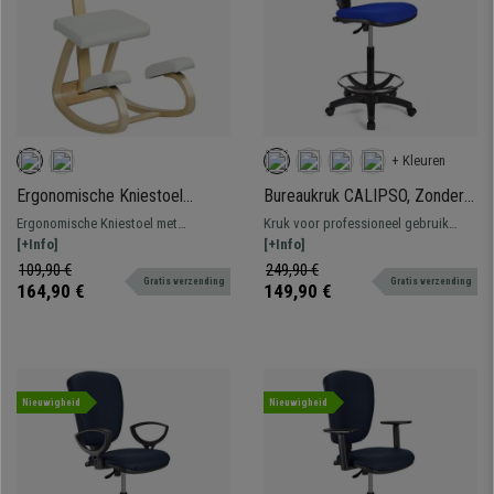
+ Kleuren
Ergonomische Kniestoel
Bureaukruk CALIPSO, Zonder
MOLTY, Gewatteerde
Armleuningen, Verstelbare
Ergonomische Kniestoel met
Kruk voor professioneel gebruik
Rugleuning, Houten Structuur,
Rugleuning, Dikke Vulling, in
schommelfunctie en bekleed met
[+Info]
zonder armleuningen bekleed met
[+Info]
Beige Stof
Blauwe Stof
kwaliteitsstof
stof. Verstelbaar, met voetsteun,
109,90 €
249,90 €
Gratis verzending
Gratis verzending
resistent en comfortabel.
164,90 €
149,90 €
Nieuwigheid
Nieuwigheid