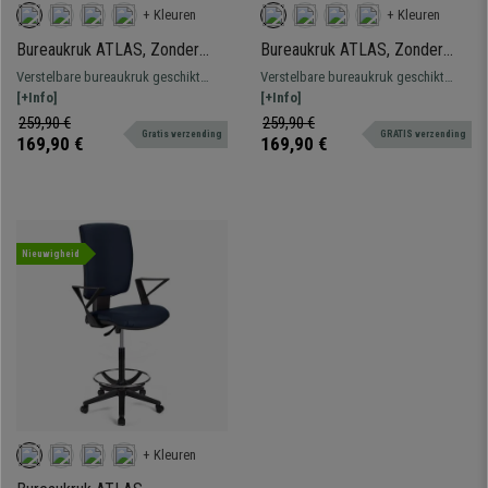
+ Kleuren
+ Kleuren
Bureaukruk ATLAS, Zonder
Bureaukruk ATLAS, Zonder
Armleuningen, Verstelbare
Armleuningen, Verstelbare
Verstelbare bureaukruk geschikt
Verstelbare bureaukruk geschikt
Rugleuning, Dikke Vulling, in
rugleuning, Dikke Vulling, in
voor professioneel gebruik.
[+Info]
voor professioneel gebruik.
[+Info]
Blauw Leder
Blauwe Stof
Robuust, resistent en comfortabel.
Robuust, resistent en comfortabel.
259,90 €
259,90 €
Gratis verzending
GRATIS verzending
169,90 €
169,90 €
Nieuwigheid
+ Kleuren