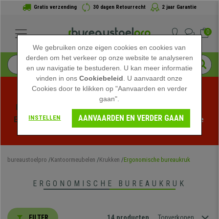
Gratis verzending
30 dagen Retourrecht
2 jaar Garantie
0
We gebruiken onze eigen cookies en cookies van
derden om het verkeer op onze website te analyseren
en uw navigatie te bestuderen. U kan meer informatie
vinden in ons
Cookiebeleid
. U aanvaardt onze
Cookies door te klikken op "Aanvaarden en verder
gaan".
Profiteer van de Zomeruitverkoop bij bureaustoelpro! 
AANVAARDEN EN VERDER GAAN
INSTELLEN
Exclusieve kortingen voor een beperkte tijd - 
Bekijk de 
actie
 -
bureaustoelpro
Kantoormeubelen
Krukken
Ergonomische bureaukruk
ERGONOMISCHE BUREAUKRUK
14 producten
Topverkopen
FILTER