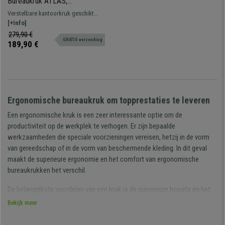
Bureaukruk ATLAS,
Verstelbare Rugleuning, Dikke
Verstelbare kantoorkruk geschikt
Vulling, in Blauw Leder
voor langdurig professioneel
[+Info]
gebruik. Stevig, resistent en
279,90 €
GRATIS verzending
comfortabel.
189,90 €
Ergonomische bureaukruk om topprestaties te leveren
Een ergonomische kruk is een zeer interessante optie om de
productiviteit op de werkplek te verhogen. Er zijn bepaalde
werkzaamheden die speciale voorzieningen vereisen, hetzij in de vorm
van gereedschap of in de vorm van beschermende kleding. In dit geval
maakt de superieure ergonomie en het comfort van ergonomische
bureaukrukken het verschil.
De belangrijkste voordelen van een kruk is de superieure hoogte en het
feit dat ze over een voetsteun beschikken. Bureaustoelen hebben een
Bekijk meer
zithoogte van ongeveer 50 tot maximaal 55 cm.
Werkkrukken
kunnen
zelfs hoger zijn dan 80 cm, aangezien werktafels ook hoger zijn dan