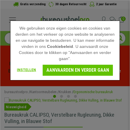
Gratis verzending
30 dagen Retourrecht
2 jaar Garantie
0
We gebruiken onze eigen cookies en cookies van
derden om het verkeer op onze website te analyseren
en uw navigatie te bestuderen. U kan meer informatie
vinden in ons
Cookiebeleid
. U aanvaardt onze
Cookies door te klikken op "Aanvaarden en verder
gaan".
Profiteer van de Zomeruitverkoop bij bureaustoelpro! 
AANVAARDEN EN VERDER GAAN
INSTELLEN
Exclusieve kortingen voor een beperkte tijd - 
Bekijk de 
actie
 -
bureaustoelpro
Kantoormeubelen
Krukken
Ergonomische bureaukruk
Nieuwigheid
Bureaukruk CALIPSO, Verstelbare Rugleuning, Dikke
Vulling, in Blauwe Stof