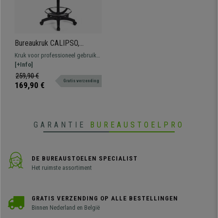
Bureaukruk CALIPSO,
Verstelbare Rugleuning,
Kruk voor professioneel gebruik
Dikke Vulling, in Blauwe Stof
bekleed met stof. Verstelbaar, met
[+Info]
voetsteun, resistent en
259,90 €
Gratis verzending
comfortabel.
169,90 €
GARANTIE
BUREAUSTOELPRO
DE BUREAUSTOELEN SPECIALIST
Het ruimste assortiment
GRATIS VERZENDING OP ALLE BESTELLINGEN
Binnen Nederland en België