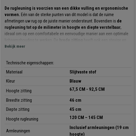
De rugleuning is voorzien van een dikke vulling en ergonomische
vormen.
Eén van de sterke punten van dit model is dat de ruime
afmetingen uw rug op de juiste manier ondersteunt. Bovendien is
de
rugleuning tot op de milimeter in hoogte en diepte verstelbaar
,
ideaal om op een comfortabele en eenvoudige manier aan een optimale
lichaamshouding te werken. De
brede zitting
heeft ook een stevige en
comfortabele vulling.
Bekijk meer
Het
permanent kantelmechanisme
waarvan dit model is voorzien, is
Technische eigenschappen:
een systeem waarbij de rugleuning naar achteren kan worden bewogen
terwijl u een vaste hoek ten opzichte van de zitting aanhoudt. Het
Materiaal
Slijtvaste stof
vermindert de spanning op de wervelkolom en zorgt voor meer
Kleur
Blauw
bewegingsvrijheid.
67,5 CM - 92,5 CM
Hoogte zitting
De materialen waarmee hij is vervaardigd zijn van hoge kwaliteit.
Breedte zitting
46 cm
Het
robuuste onderstel met voetsteun
zorgt voor een bijzondere
stabiliteit. De
stoffen bekleding is uiterst resistent
en is
Diepte zitting
45 cm
in
verschillende kleuren leverbaar
zodat u zelf kunt kiezen welke kleur
120 CM – 145 CM
Hoogte rugleuning
u het mooiste vindt.
Inclusief armleuningen
(19 cm
Armleuningen
Kortom, dit is een
kwalitatieve, comfortabele bureaukruk,
die u zal
hoogte)