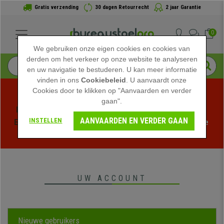
Gratis verzending
30 dagen Retourrecht
2 jaar Garantie
0
We gebruiken onze eigen cookies en cookies van
derden om het verkeer op onze website te analyseren
en uw navigatie te bestuderen. U kan meer informatie
vinden in ons
Cookiebeleid
. U aanvaardt onze
Cookies door te klikken op "Aanvaarden en verder
gaan".
Profiteer van de Zomeruitverkoop bij bureaustoelpro! 
AANVAARDEN EN VERDER GAAN
INSTELLEN
Exclusieve kortingen voor een beperkte tijd - 
Bekijk de 
actie
 -
UW ACCOUNT
Nieuwe gebruikers