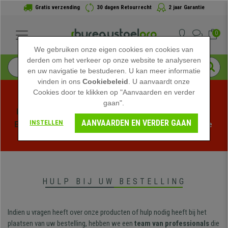
Gratis verzending
30 dagen Retourrecht
2 jaar Garantie
0
We gebruiken onze eigen cookies en cookies van
derden om het verkeer op onze website te analyseren
en uw navigatie te bestuderen. U kan meer informatie
vinden in ons
Cookiebeleid
. U aanvaardt onze
Cookies door te klikken op "Aanvaarden en verder
gaan".
Profiteer van de Zomeruitverkoop bij bureaustoelpro! 
AANVAARDEN EN VERDER GAAN
INSTELLEN
Exclusieve kortingen voor een beperkte tijd - 
Bekijk de 
actie
 -
HULP BIJ UW BESTELLING
Indien u vragen heeft over onze producten of hulp nodig heeft bij het
plaatsen van uw bestelling, hebben we een
team van professionals
die