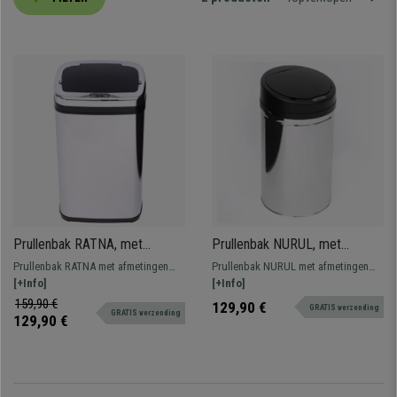
Prullenbak RATNA, met
Prullenbak NURUL, met
Sensor, 30 L Inhoud,
Sensor, 30 L Inhoud,
Prullenbak RATNA met afmetingen
Prullenbak NURUL met afmetingen
Afmetingen 33x25x58 cm
Afmetingen 30,5x55,5 cm
33x25x58 cm en 30 L inhoud, met
[+Info]
30,5x55,5 cm cm en 30 L inhoud met
[+Info]
automatische openingssensor.
automatische openingssensor.
159,90 €
129,90 €
GRATIS verzending
GRATIS verzending
129,90 €