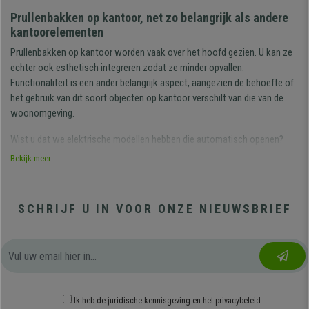
Prullenbakken op kantoor, net zo belangrijk als andere
kantoorelementen
Prullenbakken op kantoor worden vaak over het hoofd gezien. U kan ze
echter ook esthetisch integreren zodat ze minder opvallen.
Functionaliteit is een ander belangrijk aspect, aangezien de behoefte of
het gebruik van dit soort objecten op kantoor verschilt van die van de
woonomgeving.
Wist u dat we elektrische modellen hebben die automatisch openen?
Bekijk meer
Bij bureaustoelpro hebben we ook een ruime keuze aan
kantoormeubilair, van
archiefkasten
,
kapstokken
tot
wanddecoratie
.
Neem een kijkje in ons aanbod!
SCHRIJF U IN VOOR ONZE NIEUWSBRIEF
Prullenbakken voor bij uw bureau
Elke werkplek moet zijn respectieve prullenbak hebben. Het is belangrijk
om uw werkplek op orde te houden en de vereiste eigenschappen zijn
verschillend in vergelijking met huisafvalbakken vanwege de aard van het
afval dat we weggooien: papieren, notities, verbruiksverpakkingen, etc.
Ik heb
de juridische kennisgeving
en
het privacybeleid