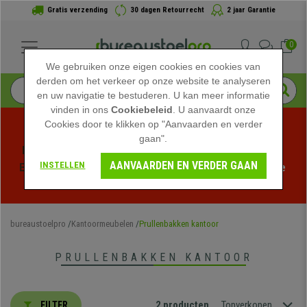
Gratis verzending
30 dagen Retourrecht
2 jaar Garantie
0
We gebruiken onze eigen cookies en cookies van
derden om het verkeer op onze website te analyseren
en uw navigatie te bestuderen. U kan meer informatie
vinden in ons
Cookiebeleid
. U aanvaardt onze
Cookies door te klikken op "Aanvaarden en verder
gaan".
Profiteer van de Zomeruitverkoop bij bureaustoelpro! 
AANVAARDEN EN VERDER GAAN
INSTELLEN
Exclusieve kortingen voor een beperkte tijd - 
Bekijk de 
actie
 -
bureaustoelpro
Kantoormeubelen
Prullenbakken kantoor
PRULLENBAKKEN KANTOOR
2 producten
Topverkopen
FILTER