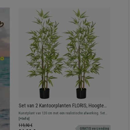
Set van 2 Kantoorplanten FLORIS, Hoogte
120 cm, Kunstmatige Bamboe met Pot
Kunstplant van 120 cm met een realistische afwerking. Set
Inbegrepen.
van twee prachtige bamboeplanten om uw kantoor te
[+Info]
decoreren en een vleugje frisheid aan elke omgeving toe te
119,90 €
GRATIS verzending
voegen.