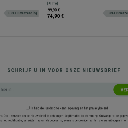
je te geven.
elk type meubilair en is ideaal voor binnenruimtes.
[+Info]
99,90 €
GRATIS verzending
GRATIS verze
74,90 €
SCHRIJF U IN VOOR ONZE NIEUWSBRIEF
VE
Ik heb
de juridische kennisgeving
en
het privacybeleid
ro; Doel: verzoek om de nieuwsbrief te ontvangen; Legitimatie: toestemming; Ontvangers: de gegev
g tot, rectificatie, verwijdering van de gegevens, evenals de overige rechten die we uitleggen in on