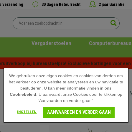
is verzending
30 dagen Retourrecht
2 jaar Garantie
Vergaderstoelen
Computerbureaus
ruitverkoop bij bureaustoelpro! Exclusieve kortingen voor een b
We gebruiken onze eigen cookies en cookies van derden om
het verkeer op onze website te analyseren en uw navigatie te
bestuderen. U kan meer informatie vinden in ons
KANTOORPLANTE
Cookiebeleid
. U aanvaardt onze Cookies door te klikken op
"Aanvaarden en verder gaan".
AANVAARDEN EN VERDER GAAN
INSTELLEN