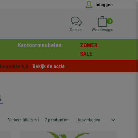
Inloggen
0
Contact
Winkelwagen
Kantoormeubelen
ZOMER
SALE
eperkte tijd - 
Bekijk de actie
 -
N
Verberg filters
7 producten
Topverkopen