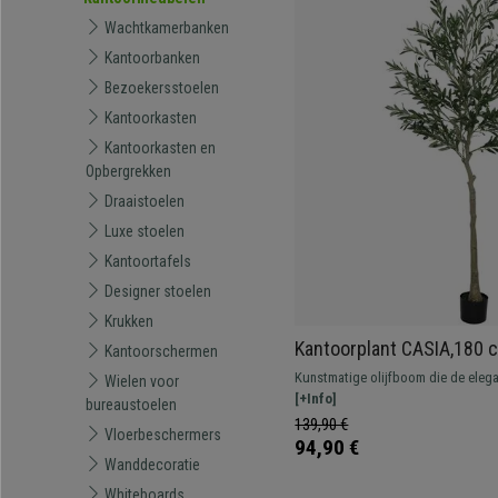
Wachtkamerbanken
Kantoorbanken
Bezoekersstoelen
Kantoorkasten
Kantoorkasten en
Opbergrekken
Draaistoelen
Luxe stoelen
Kantoortafels
Designer stoelen
Krukken
Kantoorplant CASIA,180 
Kantoorschermen
met Bladeren en Olijven,
Kunstmatige olijfboom die de eleg
Wielen voor
nabootst. Realistisch uiterlijk met
[+Info]
bureaustoelen
olijven, een realistische stam en n
139,90 €
Vloerbeschermers
94,90 €
Wanddecoratie
Whiteboards