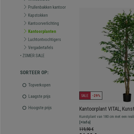
Prullenbakken kantoor
Kapstokken
Kantoorverlichting
Kantoorplanten
Luchtontvochtigers
Vergadertafels
• ZOMER SALE
SORTEER OP:
Topverkopen
-29%
Laagste prijs
SALE
Hoogste prijs
Kantoorplant VITAL, Kuns
cm, Inclusief Pot
Kunstplant van 180 cm met een real
brengt frisheid, elegantie en een p
[+Info]
uw kantoor, zonder dat onderhoud 
119,90 €