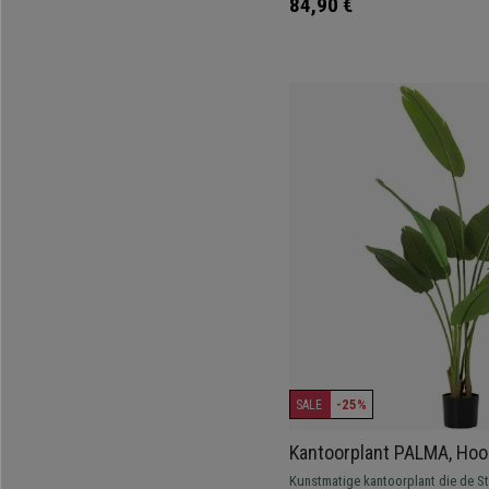
84,90 €
-25%
SALE
Kantoorplant PALMA, Hoo
Kunstmatige Bananenplan
Kunstmatige kantoorplant die de Stre