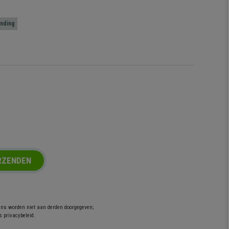
nding
RZENDEN
ens worden niet aan derden doorgegeven;
s privacybeleid.