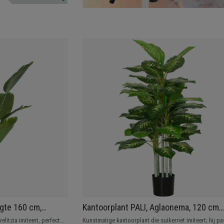
gte 160 cm,
Kantoorplant PALI, Aglaonema, 120 cm
t met Pot
Hoog, met Zwarte Pot, Groen
litzia imiteert, perfect
Kunstmatige kantoorplant die suikerriet imiteert; hij pas