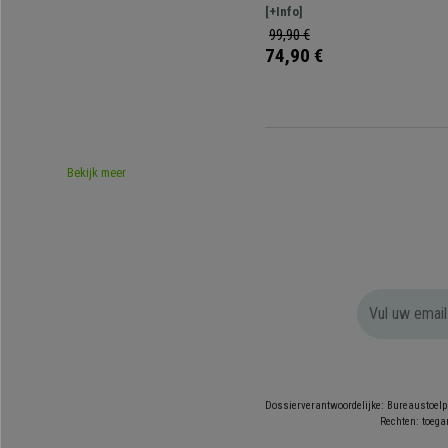
Inbegrepen.
om elke omgeving een exotisch tint
[+Info]
99,90 €
74,90 €
Bekijk meer
Dossierverantwoordelijke: Bureaustoelp
Rechten: toegan