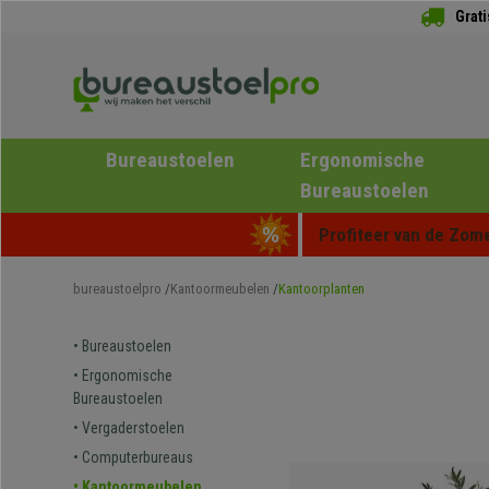
Grat
Bureaustoelen
Ergonomische
Bureaustoelen
Profiteer van de Zome
bureaustoelpro
Kantoormeubelen
Kantoorplanten
• Bureaustoelen
• Ergonomische
Bureaustoelen
• Vergaderstoelen
• Computerbureaus
• Kantoormeubelen