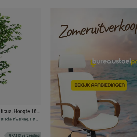
tficus, Hoogte 180
istische afwerking. Het
ermanent vleugje groen in
nodig is.
GRATIS verzending