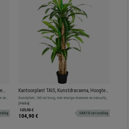
te
Kantoorplant TAIS, Kunstdracaena, Hoogte
160 cm, Inclusief Pot
m en
Kunstplant, 160 cm hoog, met stevige stammen en natuurlijk
ogende bladeren. Ideaal voor op kantoor of thuis.
[+Info]
139,90 €
nding
GRATIS verzending
104,90 €