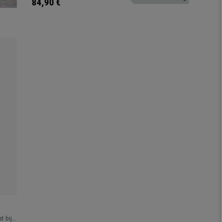
84,90 €
t bij