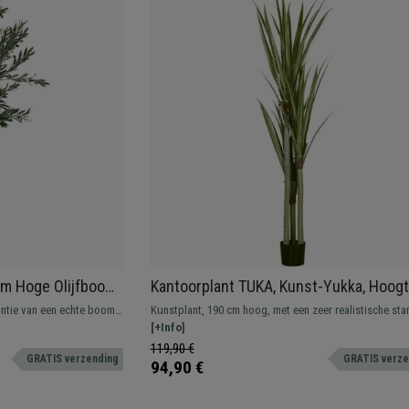
cm Hoge Olijfboom,
Kantoorplant TUKA, Kunst-Yukka, Hoog
 Groen
190 cm, Inclusief Pot
antie van een echte boom
Kunstplant, 190 cm hoog, met een zeer realistische sta
 weelderige bladeren en
bladeren. Ideaal voor een kantoor of studeerkamer.
[+Info]
epmos en -gras.
119,90 €
GRATIS verzending
GRATIS verze
94,90 €