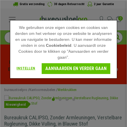
Gratis verzending
30 dagen Retourrecht
2 jaar Garantie
0
We gebruiken onze eigen cookies en cookies van
derden om het verkeer op onze website te analyseren
en uw navigatie te bestuderen. U kan meer informatie
vinden in ons
Cookiebeleid
. U aanvaardt onze
Cookies door te klikken op "Aanvaarden en verder
gaan".
Profiteer van de Zomeruitverkoop bij bureaustoelpro! 
AANVAARDEN EN VERDER GAAN
INSTELLEN
Exclusieve kortingen voor een beperkte tijd - 
Bekijk de 
actie
 -
bureaustoelpro
Kantoormeubelen
Werkkrukken
Nieuwigheid
Bureaukruk CALIPSO, Zonder Armleuningen, Verstelbare
Rugleuning, Dikke Vulling, in Blauwe Stof