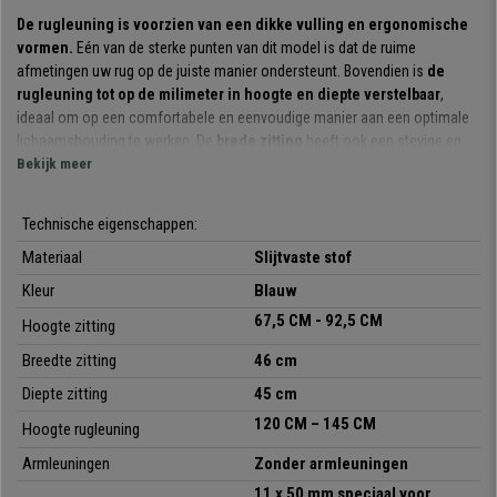
De rugleuning is voorzien van een dikke vulling en ergonomische
vormen.
Eén van de sterke punten van dit model is dat de ruime
afmetingen uw rug op de juiste manier ondersteunt. Bovendien is
de
rugleuning tot op de milimeter in hoogte en diepte verstelbaar
,
ideaal om op een comfortabele en eenvoudige manier aan een optimale
lichaamshouding te werken. De
brede zitting
heeft ook een stevige en
comfortabele vulling.
Bekijk meer
Het
permanent kantelmechanisme
waarvan dit model is voorzien, is
Technische eigenschappen:
een systeem waarbij de rugleuning naar achteren kan worden bewogen
terwijl u een vaste hoek ten opzichte van de zitting aanhoudt. Het
Materiaal
Slijtvaste stof
vermindert de spanning op de wervelkolom en zorgt voor meer
Kleur
Blauw
bewegingsvrijheid.
67,5 CM - 92,5 CM
Hoogte zitting
De materialen waarmee hij is vervaardigd zijn van hoge kwaliteit.
Breedte zitting
46 cm
Het
robuuste onderstel met voetsteun
zorgt voor een bijzondere
stabiliteit. De
stoffen bekleding is uiterst resistent
en is
Diepte zitting
45 cm
in
verschillende kleuren leverbaar
zodat u zelf kunt kiezen welke kleur
120 CM – 145 CM
Hoogte rugleuning
u het mooiste vindt.
Armleuningen
Zonder armleuningen
Kortom, dit is een
kwalitatieve, comfortabele bureaukruk,
die u zal
11 x 50 mm speciaal voor