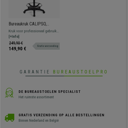
Bureaukruk CALIPSO,
Zonder Armleuningen,
Kruk voor professioneel gebruik
Verstelbare Rugleuning,
zonder armleuningen bekleed met
[+Info]
Dikke Vulling, in Blauwe Stof
stof. Verstelbaar, met voetsteun,
249,90 €
Gratis verzending
resistent en comfortabel.
149,90 €
GARANTIE
BUREAUSTOELPRO
DE BUREAUSTOELEN SPECIALIST
Het ruimste assortiment
GRATIS VERZENDING OP ALLE BESTELLINGEN
Binnen Nederland en België