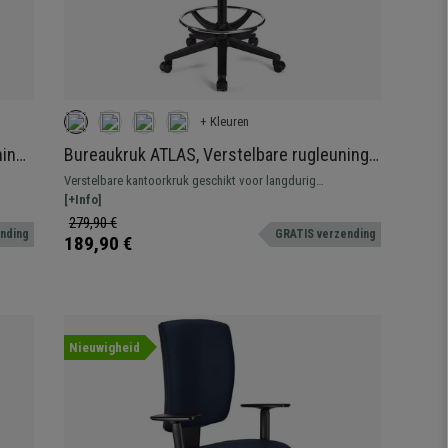
+ Kleuren
ing,
Bureaukruk ATLAS, Verstelbare rugleuning,
Dikke Vulling, in Grijs Leder
Verstelbare kantoorkruk geschikt voor langdurig
.
professioneel gebruik. Stevig, resistent en comfortabel.
[+Info]
279,90 €
nding
GRATIS verzending
189,90 €
Nieuwigheid