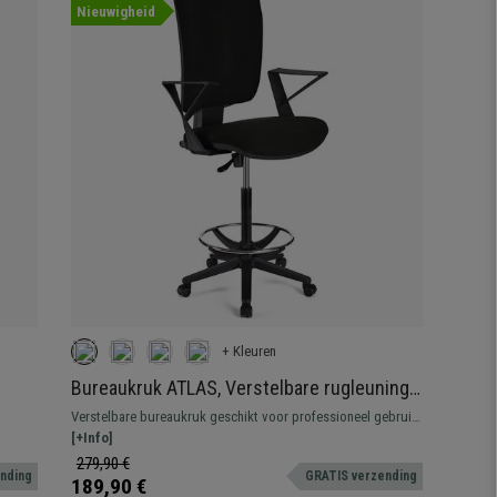
Nieuwigheid
+ Kleuren
Bureaukruk ATLAS, Verstelbare rugleuning,
f
Dikke Vulling, in Zwarte Stof
Verstelbare bureaukruk geschikt voor professioneel gebruik.
Robuust, resistent en comfortabel.
[+Info]
279,90 €
ending
GRATIS verzending
189,90 €