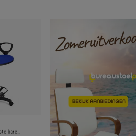
n
stelbare