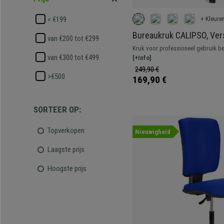
+ Kleure
< €199
Bureaukruk CALIPSO, Ver
van €200 tot €299
Rugleuning, Dikke Vulling
Kruk voor professioneel gebruik be
van €300 tot €499
Verstelbaar, met voetsteun, resiste
[+Info]
249,90 €
>€500
169,90 €
SORTEER OP:
Topverkopen
Nieuwigheid
Laagste prijs
Hoogste prijs