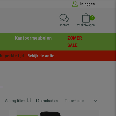
Inloggen
0
Contact
Winkelwagen
Kantoormeubelen
ZOMER
SALE
eperkte tijd - 
Bekijk de actie
 -
Verberg filters
19 producten
Topverkopen