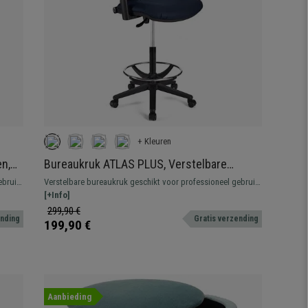
+ Kleuren
n,
Bureaukruk ATLAS PLUS, Verstelbare
n
rugleuning, Dikke Vulling, in Blauw Leder
ebruik.
Verstelbare bureaukruk geschikt voor professioneel gebruik.
Robuust, resistent en comfortabel.
[+Info]
299,90 €
ending
Gratis verzending
199,90 €
Aanbieding