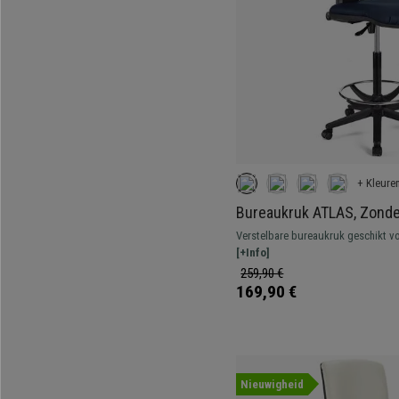
+ Kleure
Bureaukruk ATLAS, Zonde
Verstelbare Rugleuning, D
Verstelbare bureaukruk geschikt vo
Blauw Leder
Robuust, resistent en comfortabel.
[+Info]
259,90 €
169,90 €
Nieuwigheid