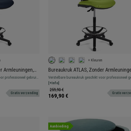
n
+ Kleuren
r Armleuningen,
Bureaukruk ATLAS, Zonder Armleuninge
ikke Vulling, in
Verstelbare Rugleuning, Dikke Vulling, i
or professioneel gebruik.
Verstelbare bureaukruk geschikt voor professioneel g
Groen Leder
Robuust, resistent en comfortabel.
[+Info]
259,90 €
Gratis verzending
Gratis verz
169,90 €
Aanbieding