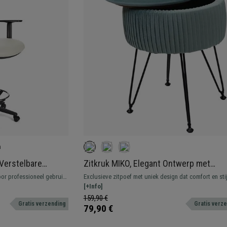
n
Verstelbare
Zitkruk MIKO, Elegant Ontwerp met
 in Wit Leder
opbergruimte, Groen Fluweel
or professioneel gebruik.
Exclusieve zitpoef met uniek design dat comfort en stij
combineert. Ideaal om uw kantoorruimte compleet te 
[+Info]
159,90 €
Gratis verzending
Gratis verz
79,90 €