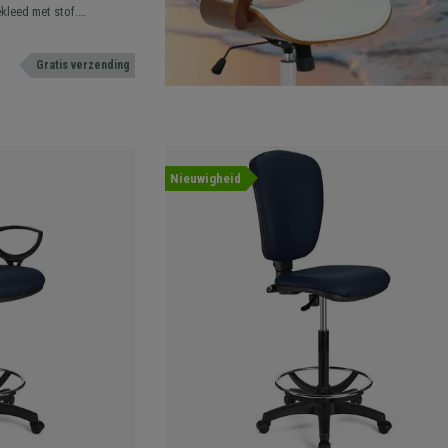
, in Blauwe Stof
kleed met stof.
nt en comfortabel.
Gratis verzending
Nieuwigheid