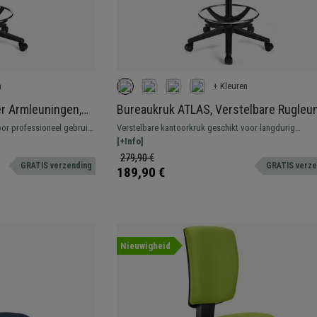
n
+ Kleuren
r Armleuningen,
Bureaukruk ATLAS, Verstelbare Rugleun
kke Vulling, in
Dikke Vulling, in Blauw Leder
or professioneel gebruik.
Verstelbare kantoorkruk geschikt voor langdurig
professioneel gebruik. Stevig, resistent en comfortabel
[+Info]
279,90 €
GRATIS verzending
GRATIS verze
189,90 €
Nieuwigheid