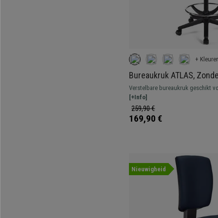
+ Kleure
Bureaukruk ATLAS, Zonde
Verstelbare rugleuning, Di
Verstelbare bureaukruk geschikt vo
Blauwe Stof
Robuust, resistent en comfortabel.
[+Info]
259,90 €
169,90 €
Nieuwigheid