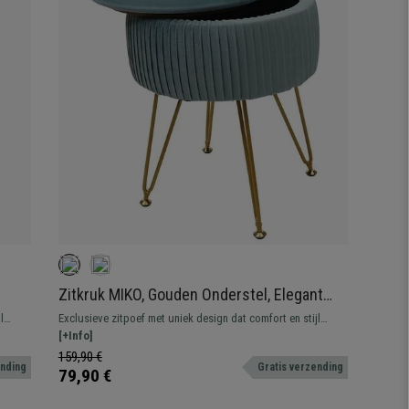
Zitkruk MIKO, Gouden Onderstel, Elegant
Ontwerp met opbergruimte, Groen Fluweel
l
Exclusieve zitpoef met uniek design dat comfort en stijl
maken.
combineert. Ideaal om uw kantoorruimte compleet te maken.
[+Info]
159,90 €
ending
Gratis verzending
79,90 €