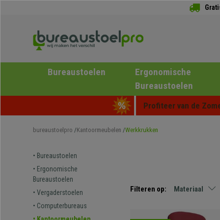
Grat
Bureaustoelen
Ergonomische
Bureaustoelen
Profiteer van de Zome
bureaustoelpro
Kantoormeubelen
Werkkrukken
• Bureaustoelen
• Ergonomische
Bureaustoelen
Filteren op:
Materiaal
• Vergaderstoelen
• Computerbureaus
• Kantoormeubelen