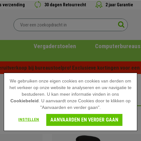
is verzending
30 dagen Retourrecht
2 jaar Garantie
Vergaderstoelen
Computerbureaus
ruitverkoop bij bureaustoelpro! Exclusieve kortingen voor een b
We gebruiken onze eigen cookies en cookies van derden om
het verkeer op onze website te analyseren en uw navigatie te
bestuderen. U kan meer informatie vinden in ons
WERKKRUKKEN
Cookiebeleid
. U aanvaardt onze Cookies door te klikken op
"Aanvaarden en verder gaan".
AANVAARDEN EN VERDER GAAN
INSTELLEN
Kleuren
Uw lengte
Prijs