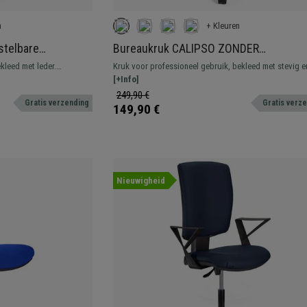
n
+ Kleuren
stelbare
Bureaukruk CALIPSO ZONDER
, in Blauw Leder
ARMLEUNINGEN, Verstelbare Rugleunin
kleed met leder.
Kruk voor professioneel gebruik, bekleed met stevig e
Dikke Vulling, in Blauw Leder
nt en comfortabel.
comfortabel leder. Verstelbaar, met voetsteun.
[+Info]
249,90 €
Gratis verzending
Gratis verz
149,90 €
Nieuwigheid