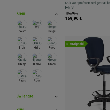
Rugleuning, Dikke Vulling
Kruk voor professioneel gebruik be
Verstelbaar, met voetsteun, resiste
[+Info]
Kleur
259,90 €
169,90 €
Wit
Zwart
Beige
Nieuwigheid
Bruin
Grijs
Rood
Oranje
Blauw
Groen
Paars
Roos
Uw lengte
Prijs