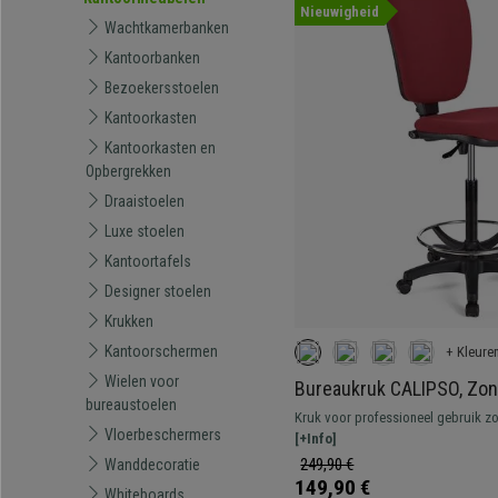
Nieuwigheid
Wachtkamerbanken
Kantoorbanken
Bezoekersstoelen
Kantoorkasten
Kantoorkasten en
Opbergrekken
Draaistoelen
Luxe stoelen
Kantoortafels
Designer stoelen
Krukken
Kantoorschermen
+ Kleure
Wielen voor
Bureaukruk CALIPSO, Zon
bureaustoelen
Verstelbare Rugleuning, D
Kruk voor professioneel gebruik z
Vloerbeschermers
Bordeaux Stof
bekleed met stof. Verstelbaar, met 
[+Info]
comfortabel.
249,90 €
Wanddecoratie
149,90 €
Whiteboards