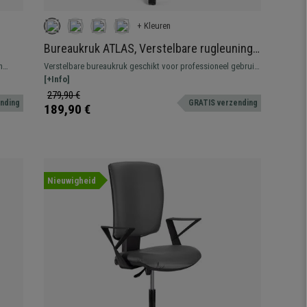
+ Kleuren
Bureaukruk ATLAS, Verstelbare rugleuning,
g,
Dikke Vulling, in Blauwe Stof
n
Verstelbare bureaukruk geschikt voor professioneel gebruik.
Robuust, resistent en comfortabel.
[+Info]
279,90 €
ending
GRATIS verzending
189,90 €
Nieuwigheid