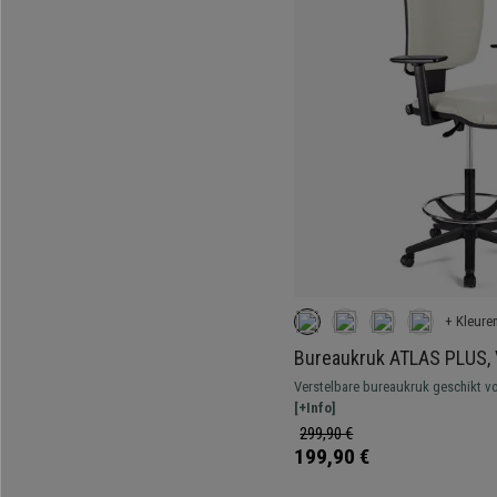
+ Kleure
Bureaukruk ATLAS PLUS, 
rugleuning, Dikke Vulling,
Verstelbare bureaukruk geschikt vo
Robuust, resistent en comfortabel.
[+Info]
299,90 €
199,90 €