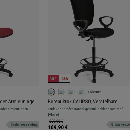
-35%
SALE
n
+ Kleuren
der Armleuningen,
Bureaukruk CALIPSO, Verstelbare
ikke Vulling, in
Rugleuning, Dikke Vulling, in Zwarte Sto
onder armleuningen
Kruk voor professioneel gebruik bekleed met stof.
voetsteun, resistent en
Verstelbaar, met voetsteun, resistent en comfortabel.
[+Info]
259,90 €
Gratis verzending
Gratis verz
169,90 €