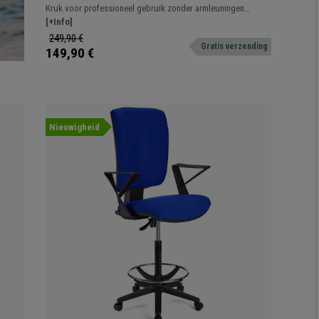
Verstelbare Rugleuning, Dikke Vulling, in
Kruk voor professioneel gebruik zonder armleuningen
Blauwe Stof
bekleed met stof. Verstelbaar, met voetsteun, resistent en
[+Info]
comfortabel.
249,90 €
Gratis verzending
149,90 €
Nieuwigheid