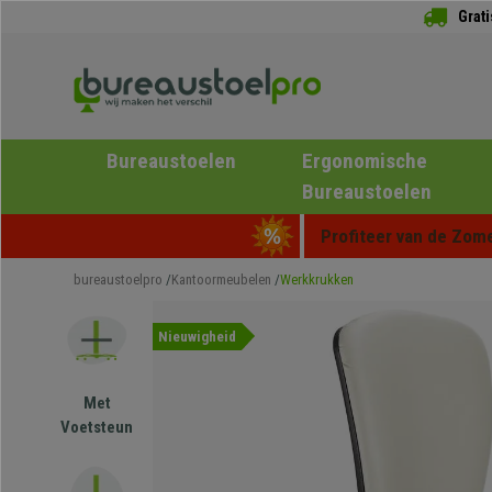
Grat
Bureaustoelen
Ergonomische
Bureaustoelen
Profiteer van de Zome
bureaustoelpro
Kantoormeubelen
Werkkrukken
Nieuwigheid
Met
Voetsteun