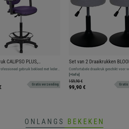
ruk CALIPSO PLUS,
Set van 2 Draaikrukken BLOO
are Rugleuning, Dikke Vulling,
Draaibaar met Zwarte Ronde 
rofessioneel gebruik bekleed met leder.
Comfortabele draaikruk geschikt voor v
 Leder
Stof, Grijs
 met voetsteun, resistent en
werkomgevingen. In hoogte verstelbaar,
[+Info]
.
draaibare zitting en bekleed met kwalite
159,90 €
Gratis verzending
Gratis
€
99,90 €
ONLANGS
BEKEKEN