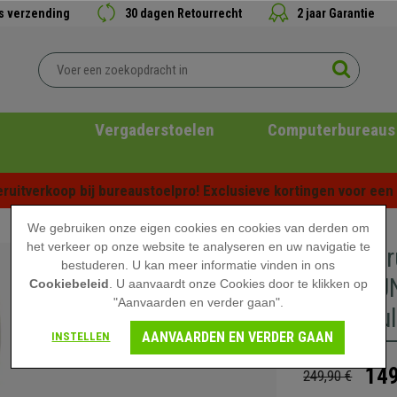
is verzending
30 dagen Retourrecht
2 jaar Garantie
Vergaderstoelen
Computerbureaus
ruitverkoop bij bureaustoelpro! Exclusieve kortingen voor een b
We gebruiken onze eigen cookies en cookies van derden om
het verkeer op onze website te analyseren en uw navigatie te
Bureauk
bestuderen. U kan meer informatie vinden in ons
ARMLEUNI
Cookiebeleid
. U aanvaardt onze Cookies door te klikken op
"Aanvaarden en verder gaan".
Dikke Vul
AANVAARDEN EN VERDER GAAN
INSTELLEN
149
249,90 €