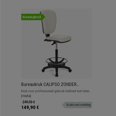
Nieuwigheid
Bureaukruk CALIPSO ZONDER
ARMLEUNINGEN, Verstelbare
Kruk voor professioneel gebruik bekleed met leder.
Rugleuning, Dikke Vulling, in Wit Leder
Verstelbaar, met voetsteun, resistent en
[+Info]
comfortabel.
249,90 €
Gratis verzending
149,90 €