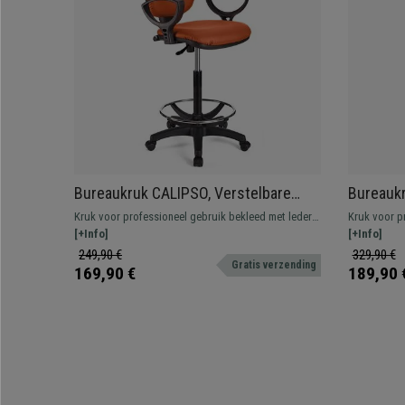
Bureaukruk CALIPSO, Verstelbare
Bureauk
Rugleuning, Dikke Vulling, in Oranje
Verstelb
Kruk voor professioneel gebruik bekleed met leder.
Kruk voor p
Leder
in Paars
Verstelbaar, met voetsteun, resistent en
[+Info]
Verstelbaar,
[+Info]
comfortabel.
comfortabel
249,90 €
329,90 €
Gratis verzending
169,90 €
189,90 