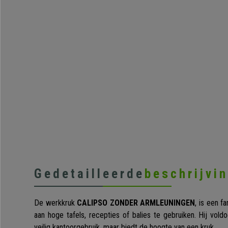
Gedetailleerde
beschrijvi
De werkkruk
CALIPSO ZONDER ARMLEUNINGEN
, is een f
aan hoge tafels, recepties of balies te gebruiken. Hij vol
veilig kantoorgebruik, maar biedt de hoogte van een kruk.