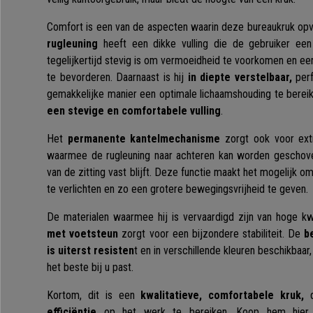
Comfort is een van de aspecten waarin deze bureaukruk opv
rugleuning
heeft een dikke vulling die de gebruiker ee
tegelijkertijd stevig is om vermoeidheid te voorkomen en e
te bevorderen. Daarnaast is hij
in diepte verstelbaar,
perf
gemakkelijke manier een optimale lichaamshouding te berei
een stevige en comfortabele vulling
.
Het
permanente kantelmechanisme
zorgt ook voor ext
waarmee de rugleuning naar achteren kan worden geschove
van de zitting vast blijft. Deze functie maakt het mogelijk 
te verlichten en zo een grotere bewegingsvrijheid te geven.
De materialen waarmee hij is vervaardigd zijn van hoge kw
met voetsteun
zorgt voor een bijzondere stabiliteit. De
b
is uiterst resisten
t en in verschillende kleuren beschikbaar
het beste bij u past.
Kortom, dit is een
kwalitatieve, comfortabele kruk,
d
efficiëntie
op het werk te bereiken. Koop hem hier bi