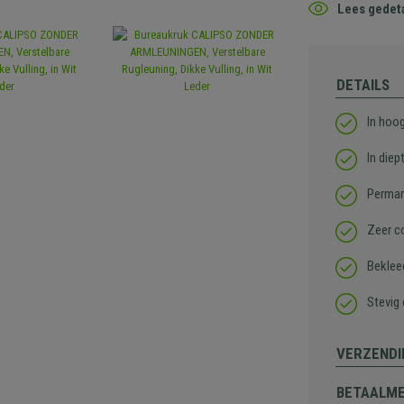
Lees gedeta
DETAILS
In hoog
In diep
Perman
Zeer c
Beklee
Stevig
VERZENDI
BETAALM