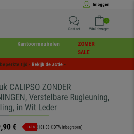
Inloggen
0
Contact
Winkelwagen
Kantoormeubelen
ZOMER
SALE
eperkte tijd - 
Bekijk de actie
 -
ruk CALIPSO ZONDER
NGEN, Verstelbare Rugleuning,
ling, in Wit Leder
,90 €
(181,38 € BTW inbegrepen)
-40%