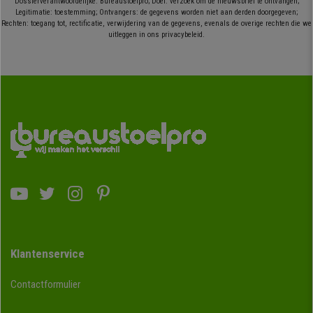
Dossierverantwoordelijke: Bureaustoelpro; Doel: verzoek om de nieuwsbrief te ontvangen;
Legitimatie: toestemming; Ontvangers: de gegevens worden niet aan derden doorgegeven;
Rechten: toegang tot, rectificatie, verwijdering van de gegevens, evenals de overige rechten die we
uitleggen in ons privacybeleid.
Klantenservice
Contactformulier