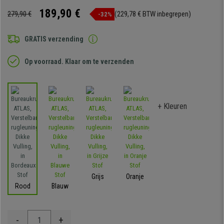
189,90 €
279,90 €
(229,78 € BTW inbegrepen)
-32%
GRATIS verzending
Op voorraad. Klaar om te verzenden
+ Kleuren
Grijs
Oranje
Rood
Blauw
-
+