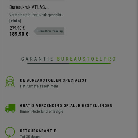
Bureaukruk ATLAS,
Verstelbare rugleuning,
Verstelbare bureaukruk geschikt
Dikke Vulling, in Bordeaux
voor professioneel gebruik.
[+Info]
Stof
Robuust, resistent en
279,90 €
GRATIS verzending
comfortabel.
189,90 €
GARANTIE
BUREAUSTOELPRO
DE BUREAUSTOELEN SPECIALIST
Het ruimste assortiment
GRATIS VERZENDING OP ALLE BESTELLINGEN
Binnen Nederland en België
RETOURGARANTIE
Tot 30 dagen