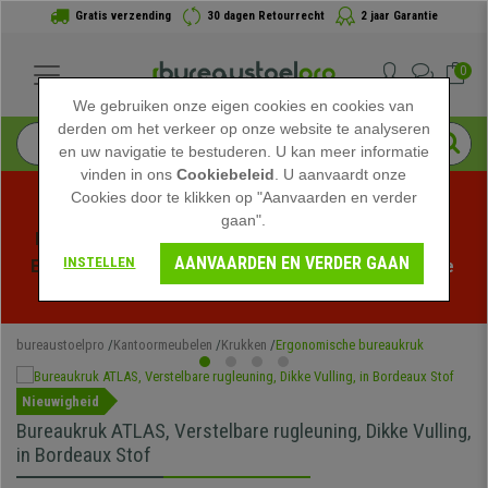
Gratis verzending
30 dagen Retourrecht
2 jaar Garantie
0
We gebruiken onze eigen cookies en cookies van
derden om het verkeer op onze website te analyseren
en uw navigatie te bestuderen. U kan meer informatie
vinden in ons
Cookiebeleid
. U aanvaardt onze
Cookies door te klikken op "Aanvaarden en verder
gaan".
Profiteer van de Zomeruitverkoop bij bureaustoelpro! 
AANVAARDEN EN VERDER GAAN
INSTELLEN
Exclusieve kortingen voor een beperkte tijd - 
Bekijk de 
actie
 -
bureaustoelpro
Kantoormeubelen
Krukken
Ergonomische bureaukruk
Nieuwigheid
Bureaukruk ATLAS, Verstelbare rugleuning, Dikke Vulling,
in Bordeaux Stof