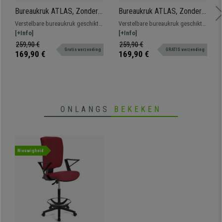
Bureaukruk ATLAS, Zonder
Bureaukruk ATLAS, Zonder
Armleuningen, Verstelbare
Armleuningen, Verstelbare
Verstelbare bureaukruk geschikt
Verstelbare bureaukruk geschikt
Rugleuning, Dikke Vulling, in
rugleuning, Dikke Vulling, in
voor professioneel gebruik.
[+Info]
voor professioneel gebruik.
[+Info]
Grijs Leder
Oranje Stof
Robuust, resistent en
Robuust, resistent en
259,90 €
259,90 €
Gratis verzending
GRATIS verzending
comfortabel.
comfortabel.
169,90 €
169,90 €
ONLANGS
BEKEKEN
Nieuwigheid