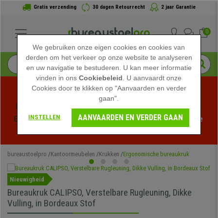
Gratis verzending
30 dagen Retourrecht
2 jaar Garantie
0
We gebruiken onze eigen cookies en cookies van
derden om het verkeer op onze website te analyseren
en uw navigatie te bestuderen. U kan meer informatie
vinden in ons
Cookiebeleid
. U aanvaardt onze
Cookies door te klikken op "Aanvaarden en verder
gaan".
Profiteer van de Zomeruitverkoop bij bureaustoelpro! 
AANVAARDEN EN VERDER GAAN
INSTELLEN
Exclusieve kortingen voor een beperkte tijd - 
Bekijk de 
actie
 -
bureaustoelpro
Kantoormeubelen
Krukken
Ergonomische bureaukruk
Nieuwigheid
Bureaukruk CALIPSO, Verstelbare Rugleuning, Dikke
Vulling, in Bordeaux Stof