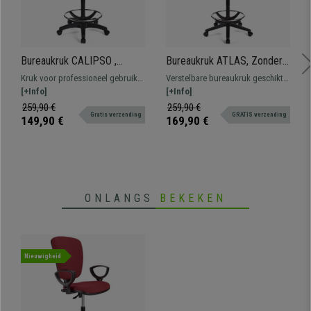
Bureaukruk CALIPSO ,
Bureaukruk ATLAS, Zonder
Verstelbare Rugleuning,
Armleuningen, Verstelbare
Kruk voor professioneel gebruik
Verstelbare bureaukruk geschikt
Dikke Vulling, in Groene Stof
rugleuning, Dikke Vulling, in
bekleed met stof. Verstelbaar, met
[+Info]
voor professioneel gebruik.
[+Info]
Rode Stof
voetsteun, resistent en
Robuust, resistent en
259,90 €
259,90 €
Gratis verzending
GRATIS verzending
comfortabel.
comfortabel.
149,90 €
169,90 €
ONLANGS
BEKEKEN
Nieuwigheid