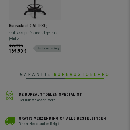
Bureaukruk CALIPSO,
Verstelbare Rugleuning,
Kruk voor professioneel gebruik
Dikke Vulling, in Bordeaux
bekleed met stof. Verstelbaar, met
[+Info]
Stof
voetsteun, resistent en
259,90 €
Gratis verzending
comfortabel.
169,90 €
GARANTIE
BUREAUSTOELPRO
DE BUREAUSTOELEN SPECIALIST
Het ruimste assortiment
GRATIS VERZENDING OP ALLE BESTELLINGEN
Binnen Nederland en België