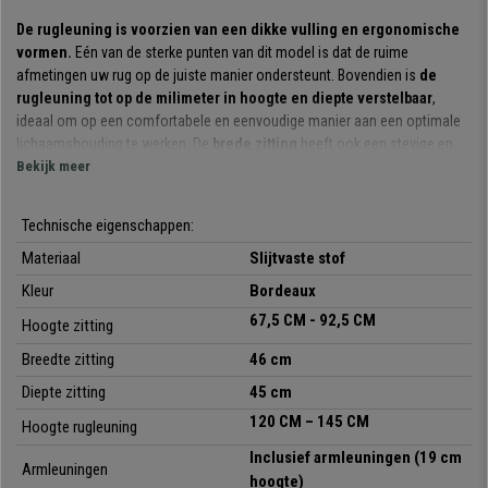
De rugleuning is voorzien van een dikke vulling en ergonomische
vormen.
Eén van de sterke punten van dit model is dat de ruime
afmetingen uw rug op de juiste manier ondersteunt. Bovendien is
de
rugleuning tot op de milimeter in hoogte en diepte verstelbaar
,
ideaal om op een comfortabele en eenvoudige manier aan een optimale
lichaamshouding te werken. De
brede zitting
heeft ook een stevige en
comfortabele vulling.
Bekijk meer
Het
permanent kantelmechanisme
waarvan dit model is voorzien, is
Technische eigenschappen:
een systeem waarbij de rugleuning naar achteren kan worden bewogen
terwijl u een vaste hoek ten opzichte van de zitting aanhoudt. Het
Materiaal
Slijtvaste stof
vermindert de spanning op de wervelkolom en zorgt voor meer
Kleur
Bordeaux
bewegingsvrijheid.
67,5 CM - 92,5 CM
Hoogte zitting
De materialen waarmee hij is vervaardigd zijn van hoge kwaliteit.
Breedte zitting
46 cm
Het
robuuste onderstel met voetsteun
zorgt voor een bijzondere
stabiliteit. De
stoffen bekleding is uiterst resistent
en is
Diepte zitting
45 cm
in
verschillende kleuren leverbaar
zodat u zelf kunt kiezen welke kleur
120 CM – 145 CM
Hoogte rugleuning
u het mooiste vindt.
Inclusief armleuningen
(19 cm
Armleuningen
Kortom, dit is een
kwalitatieve, comfortabele bureaukruk,
die u zal
hoogte)