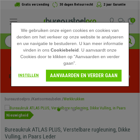
Gratis verzending
30 dagen Retourrecht
2 jaar Garantie
0
We gebruiken onze eigen cookies en cookies van
derden om het verkeer op onze website te analyseren
en uw navigatie te bestuderen. U kan meer informatie
vinden in ons
Cookiebeleid
. U aanvaardt onze
Cookies door te klikken op "Aanvaarden en verder
gaan".
Profiteer van de Zomeruitverkoop bij bureaustoelpro! 
AANVAARDEN EN VERDER GAAN
INSTELLEN
Exclusieve kortingen voor een beperkte tijd - 
Bekijk de 
actie
 -
bureaustoelpro
Kantoormeubelen
Werkkrukken
Nieuwigheid
Bureaukruk ATLAS PLUS, Verstelbare rugleuning, Dikke
Vulling, in Paars Leder