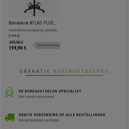
Bureaukruk ATLAS PLUS,
Verstelbare rugleuning,
Verstelbare bureaukruk geschikt
Dikke Vulling, in Paars Leder
voor professioneel gebruik.
[+Info]
Robuust, resistent en
299,90 €
Gratis verzending
comfortabel.
199,90 €
GARANTIE
BUREAUSTOELPRO
DE BUREAUSTOELEN SPECIALIST
Het ruimste assortiment
GRATIS VERZENDING OP ALLE BESTELLINGEN
Binnen Nederland en België