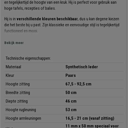
en tegelijkertijd de hoogte van een kruk. Hij is perfect voor gebruik aan
hoge tafels, recepties of balies.
Hij is in
verschillende kleuren beschikbaar
, dus u kan degene kiezen
die het beste bij u past. Zijn klassieke en eenvoudige stijl is tegelijkertijd
functioneel en mooi.
Deze bureaukruk is buitengewoon
comfortabel
. De rugleuning beschikt
Bekijk meer
over een
dikke vulling en een ergonomische vorm
. De vulling heeft
de
perfecte dichtheid
:
zacht
voor een comfortabel gevoel, maar
Technische eigenschappen:
tegelijkertijd
stevig
om vermoeidheid te voorkomen en een goede
ondersteuning van de rug te bevorderen. Bovendien is de rugleuning in
Materiaal
Synthetisch leder
diepte verstelbaar, wat erg belangrijk is om op een eenvoudige manier een
Kleur
Paars
optimale lichaamshouding te verkrijgen.
Hoogte zitting
67,5 - 92,5 cm
De
zitting is zeer ruim opgezet met een dikke vulling
. U kunt
Breedte zitting
50 cm
het
ATLAS
-model dan ook urenlang gebruiken zonder vermoeidheid te
ondervinden. Hij beschikt over een
permanent kantelmechanisme
, een
Diepte zitting
46 cm
systeem waarmee de rugleuning achterover kan worden gekanteld, terwijl
Hoogte rugleuning
53 cm
de hoek ten aanzien van de zitting dezelfde blijft. Deze functie verlicht de
druk op de wervelkolom en geeft een grotere bewegingsvrijheid.
Hoogte armleuningen
16,5 - 21 cm
(vanaf zitting)
11 mm x 50 mm speciaal voor