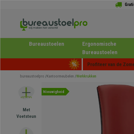
Grat
Bureaustoelen
Ergonomische
Bureaustoelen
Profiteer van de Zome
bureaustoelpro
Kantoormeubelen
Werkkrukken
Nieuwigheid
Met
Voetsteun