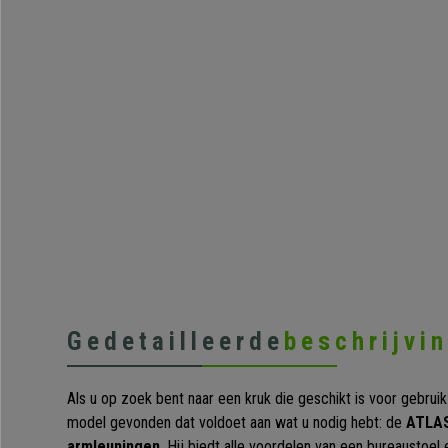
Gedetailleerde
beschrijvi
Als u op zoek bent naar een kruk die geschikt is voor gebruik
model gevonden dat voldoet aan wat u nodig hebt: de
ATLAS
armleuningen
. Hij biedt alle voordelen van een bureaustoel 