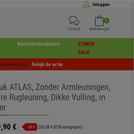
Inloggen
0
Contact
Winkelwagen
Kantoormeubelen
ZOMER
SALE
eperkte tijd - 
Bekijk de actie
 -
uk ATLAS, Zonder Armleuningen,
re Rugleuning, Dikke Vulling, in
er
,90 €
(205,58 € BTW inbegrepen)
-35%