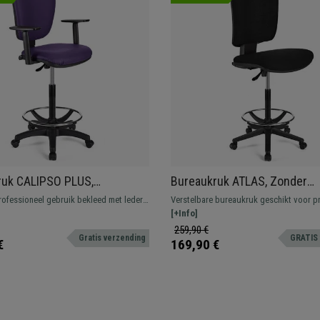
ruk CALIPSO PLUS,
Bureaukruk ATLAS, Zonder
are Rugleuning, Dikke Vulling,
Armleuningen, Verstelbare
rofessioneel gebruik bekleed met leder.
Verstelbare bureaukruk geschikt voor p
 Leder
rugleuning, Dikke Vulling, in
 met voetsteun, resistent en
gebruik. Robuust, resistent en comforta
[+Info]
Stof
.
259,90 €
Gratis verzending
GRATIS 
€
169,90 €