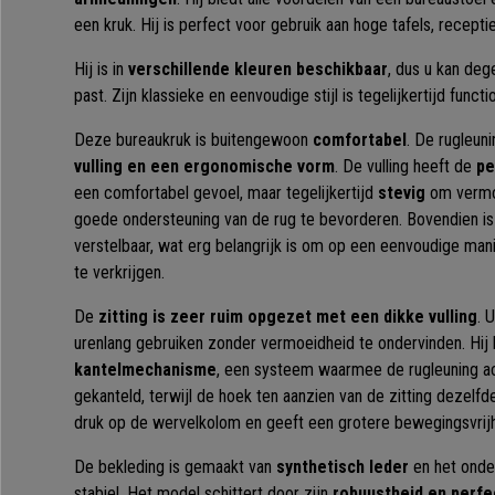
een kruk. Hij is perfect voor gebruik aan hoge tafels, receptie
Hij is in
verschillende kleuren beschikbaar
, dus u kan deg
past. Zijn klassieke en eenvoudige stijl is tegelijkertijd funct
Deze bureaukruk is buitengewoon
comfortabel
. De rugleun
vulling en een ergonomische vorm
. De vulling heeft de
pe
een comfortabel gevoel, maar tegelijkertijd
stevig
om vermo
goede ondersteuning van de rug te bevorderen. Bovendien is 
verstelbaar, wat erg belangrijk is om op een eenvoudige man
te verkrijgen.
De
zitting is zeer ruim opgezet met een dikke vulling
. 
urenlang gebruiken zonder vermoeidheid te ondervinden. Hij
kantelmechanisme
, een systeem waarmee de rugleuning a
gekanteld, terwijl de hoek ten aanzien van de zitting dezelfde 
druk op de wervelkolom en geeft een grotere bewegingsvrijh
De bekleding is gemaakt van
synthetisch leder
en het onder
stabiel. Het model schittert door zijn
robuustheid en perf