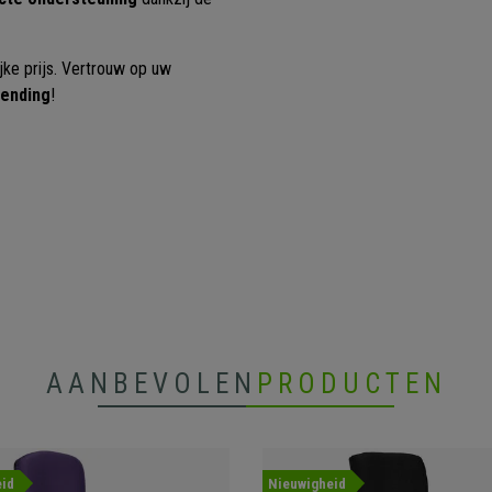
jke prijs. Vertrouw op uw
zending
!
AANBEVOLEN
PRODUCTEN
id
Nieuwigheid