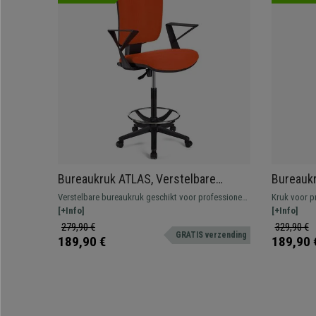
Bureaukruk ATLAS, Verstelbare
Bureauk
rugleuning, Dikke Vulling, in Oranje
Verstelb
Verstelbare bureaukruk geschikt voor professioneel
Kruk voor p
Stof
in Paars
gebruik. Robuust, resistent en comfortabel.
[+Info]
Verstelbaar,
[+Info]
comfortabel
279,90 €
329,90 €
GRATIS verzending
189,90 €
189,90 