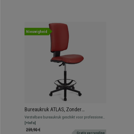
Nieuwigheid
Bureaukruk ATLAS, Zonder
Armleuningen, Verstelbare
Verstelbare bureaukruk geschikt voor professioneel
Rugleuning, Dikke Vulling, in Rood
gebruik. Robuust, resistent en comfortabel.
[+Info]
Leder
259,90 €
Gratis verzending