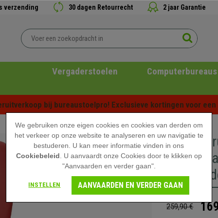
is verzending
30 dagen Retourrecht
2 jaar Garantie
Vergaderstoelen
Computerbureaus
ruitverkoop bij bureaustoelpro! Exclusieve kortingen voor een b
We gebruiken onze eigen cookies en cookies van derden om
het verkeer op onze website te analyseren en uw navigatie te
Bureaukr
bestuderen. U kan meer informatie vinden in ons
Verstelba
Cookiebeleid
. U aanvaardt onze Cookies door te klikken op
"Aanvaarden en verder gaan".
Rood Led
AANVAARDEN EN VERDER GAAN
INSTELLEN
169
259,90 €