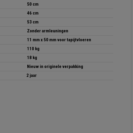
50 cm
46 cm
53 cm
Zonder armleuningen
11 mm x 50 mm voor tapijtvloeren
110 kg
18 kg
Nieuw in originele verpakking
2 jaar