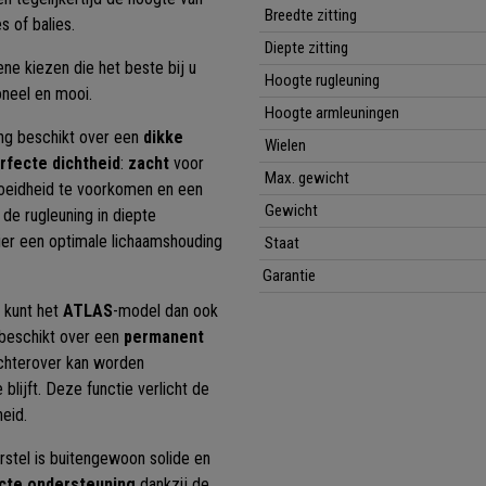
Breedte zitting
s of balies.
Diepte zitting
ene kiezen die het beste bij u
Hoogte rugleuning
ioneel en mooi.
Hoogte armleuningen
ing beschikt over een
dikke
Wielen
rfecte dichtheid
:
zacht
voor
Max. gewicht
eidheid te voorkomen en een
Gewicht
de rugleuning in diepte
ier een optimale lichaamshouding
Staat
Garantie
U kunt het
ATLAS
-model dan ook
 beschikt over een
permanent
chterover kan worden
blijft. Deze functie verlicht de
eid.
stel is buitengewoon solide en
ecte ondersteuning
dankzij de