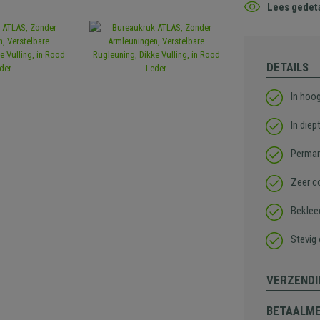
Lees gedeta
DETAILS
In hoog
In diep
Perman
Zeer c
Beklee
Stevig
VERZENDI
BETAALM