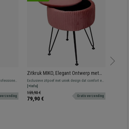
Zitkruk MIKO, Elegant Ontwerp met
Bureau
opbergruimte, Roos Fluweel
rugleun
rofessioneel
Exclusieve zitpoef met uniek design dat comfort en
Verstelba
 Zwarte
bel.
stijl combineert. Ideaal om uw kantoorruimte
[+Info]
gebruik. 
[+Info]
compleet te maken.
159,90 €
279,90 
verzending
Gratis verzending
79,90 €
189,90