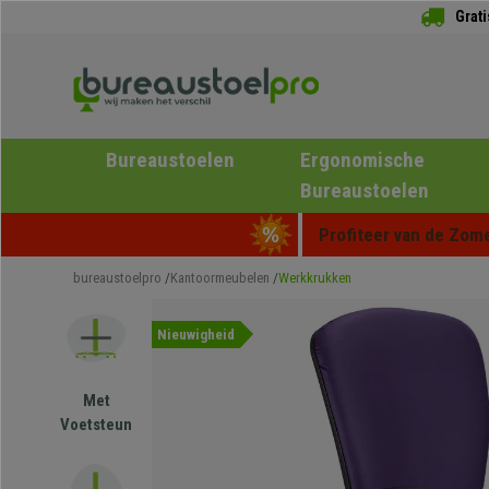
Grat
Bureaustoelen
Ergonomische
Bureaustoelen
Profiteer van de Zome
bureaustoelpro
Kantoormeubelen
Werkkrukken
Nieuwigheid
Met
Voetsteun