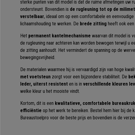
sterke punten van dit model is dat de ruime afmetingen uw r
ondersteunt. Bovendien is
de rugleuning tot op de milime
verstelbaar
, ideaal om op een comfortabele en eenvoudige
lichaamshouding te werken. De
brede zitting
heeft ook een 
Het
permanent kantelmechanisme
waarvan dit model is v
de rugleuning naar achteren kan worden bewogen terwijl u e
de zitting aanhoudt. Het vermindert de spanning op de werv
bewegingsvrijheid.
De materialen waarmee hij is vervaardigd zijn van hoge kwali
met voetsteun
zorgt voor een bijzondere stabiliteit. De
bek
leder, uiterst resistent
en is in
verschillende kleuren le
welke kleur u het mooiste vindt.
Kortom, dit is een
kwalitatieve, comfortabele bureaukruk
efficiëntie
op het werk te bereiken. Bestel hem hier bij de k
Bureaustoelpro voor de beste prijs en bovendien is de verzen