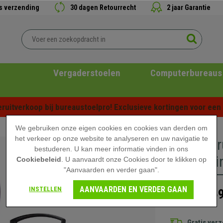
is verzending
30 dagen Retourrecht
2 jaar Garantie
Vergaderstoelen
Computerbureaus
ruitverkoop bij bureaustoelpro! Exclusieve kortingen voor een b
We gebruiken onze eigen cookies en cookies van derden om
het verkeer op onze website te analyseren en uw navigatie te
Bureaukr
bestuderen. U kan meer informatie vinden in ons
Rugleunin
Cookiebeleid
. U aanvaardt onze Cookies door te klikken op
"Aanvaarden en verder gaan".
AANVAARDEN EN VERDER GAAN
INSTELLEN
169
249,90 €
Gratis ver