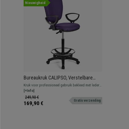
Nieuwigheid
Bureaukruk CALIPSO, Verstelbare
Rugleuning, Dikke Vulling, in Paars
Kruk voor professioneel gebruik bekleed met leder.
Leder
Verstelbaar, met voetsteun, resistent en
[+Info]
comfortabel.
249,90 €
Gratis verzending
169,90 €