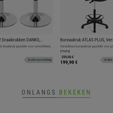
2 Draaikrukken DANKO,
Bureaukruk ATLAS PLUS, Ver
r met Ronde Chrome Voet,
rugleuning, Dikke Vulling, in 
e draaikruk geschikt voor verschillende
Verstelbare bureaukruk geschikt voor p
ntage Leder
Leder
gen. In hoogte verstelbaar, 360°
gebruik. Robuust, resistent en comforta
[+Info]
tting en bekleed met synthetisch leder
299,90 €
Gratis verzending
Gratis
199,90 €
ONLANGS
BEKEKEN