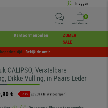
Inloggen
0
Contact
Winkelwagen
Kantoormeubelen
ZOMER
SALE
eperkte tijd - 
Bekijk de actie
 -
uk CALIPSO, Verstelbare
g, Dikke Vulling, in Paars Leder
,90 €
(205,58 € BTW inbegrepen)
-32%
zending
Op voorraad. Klaar om te verzenden