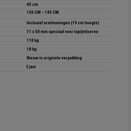
45 cm
120 CM – 145 CM
Inclusief armleuningen
(19 cm hoogte)
11 x 50 mm speciaal voor tapijtvloeren
110 kg
18 kg
Nieuw in originele verpakking
2 jaar