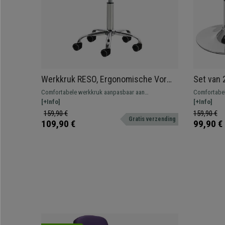
Werkkruk RESO, Ergonomische Vorm,
Set van 
Dikke Vulling, Zwart Leder
Draaibaa
Comfortabele werkkruk aanpasbaar aan
Comfortabel
Grijs Vi
verschillende werkomgevingen. In hoogte
[+Info]
werkomgevin
[+Info]
verstelbaar, 360° draaibare zitting en bekleed met
draaibare zi
159,90 €
159,90 €
Gratis verzending
synthetisch leder.
109,90 €
99,90 €