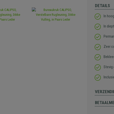
DETAILS
In hoog
In diep
Perman
Zeer c
Bekleed
Stevig
Inclusi
VERZENDI
BETAALM