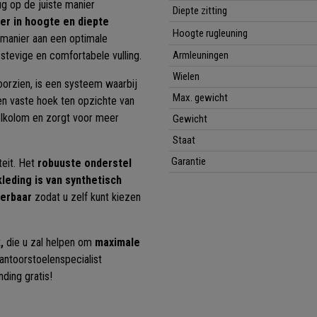
ug op de juiste manier
Diepte zitting
ter in hoogte en diepte
Hoogte rugleuning
 manier aan een optimale
stevige en comfortabele vulling.
Armleuningen
Wielen
oorzien, is een systeem waarbij
Max. gewicht
en vaste hoek ten opzichte van
elkolom en zorgt voor meer
Gewicht
Staat
Garantie
teit. Het
robuuste onderstel
leding is van synthetisch
verbaar
zodat u zelf kunt kiezen
,
die u zal helpen om
maximale
antoorstoelenspecialist
ding gratis!