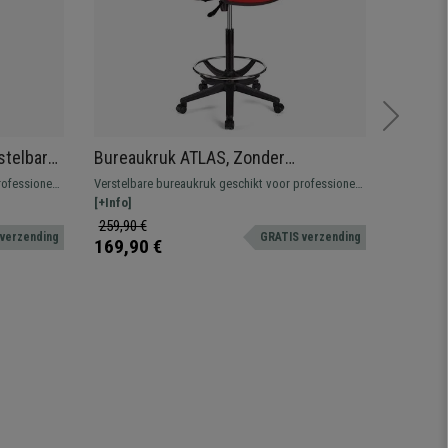
stelbare
Bureaukruk ATLAS, Zonder
Bureau
Zwart
Armleuningen, Verstelbare
Armleu
rofessioneel
Verstelbare bureaukruk geschikt voor professioneel
Verstelba
rugleuning, Dikke Vulling, in Rode Stof
rugleun
bel.
gebruik. Robuust, resistent en comfortabel.
[+Info]
gebruik. 
[+Info]
Stof
259,90 €
259,90 
 verzending
GRATIS verzending
169,90 €
169,90