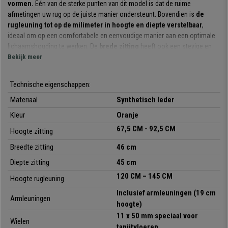
vormen.
Eén van de sterke punten van dit model is dat de ruime
afmetingen uw rug op de juiste manier ondersteunt. Bovendien is
de
rugleuning tot op de milimeter in hoogte en diepte verstelbaar
,
ideaal om op een comfortabele en eenvoudige manier aan een optimale
lichaamshouding te werken. De
brede zitting
heeft ook een stevige en
comfortabele vulling.
Bekijk meer
Het
permanent kantelmechanisme
waarvan dit model is voorzien, is
Technische eigenschappen:
een systeem waarbij de rugleuning naar achteren kan worden bewogen
terwijl u een vaste hoek ten opzichte van de zitting aanhoudt. Het
Materiaal
Synthetisch leder
vermindert de spanning op de wervelkolom en zorgt voor meer
Kleur
Oranje
bewegingsvrijheid.
67,5 CM - 92,5 CM
Hoogte zitting
De materialen waarmee hij is vervaardigd zijn van hoge kwaliteit.
Breedte zitting
46 cm
Het
robuuste onderstel met voetsteun
zorgt voor een bijzondere
stabiliteit. De
bekleding is van synthetisch leder, uiterst
Diepte zitting
45 cm
resistent
en is in
verschillende kleuren leverbaar
zodat u zelf kunt
120 CM – 145 CM
Hoogte rugleuning
kiezen welke kleur u het mooiste vindt.
Inclusief armleuningen
(19 cm
Armleuningen
Kortom, dit is een
kwalitatieve, comfortabele bureaukruk,
die u zal
hoogte)
helpen om
maximale efficiëntie
op het werk te bereiken. Bestel hem hier
11 x 50 mm speciaal voor
bij de kantoorstoelenspecialist Bureaustoelpro voor de beste prijs en
Wielen
tapijtvloeren