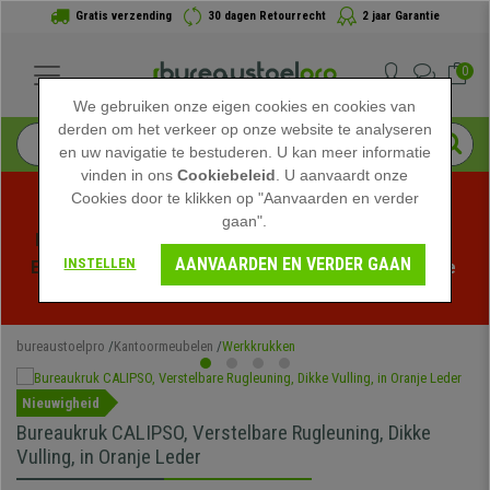
Gratis verzending
30 dagen Retourrecht
2 jaar Garantie
0
We gebruiken onze eigen cookies en cookies van
derden om het verkeer op onze website te analyseren
en uw navigatie te bestuderen. U kan meer informatie
vinden in ons
Cookiebeleid
. U aanvaardt onze
Cookies door te klikken op "Aanvaarden en verder
gaan".
Profiteer van de Zomeruitverkoop bij bureaustoelpro! 
AANVAARDEN EN VERDER GAAN
INSTELLEN
Exclusieve kortingen voor een beperkte tijd - 
Bekijk de 
actie
 -
bureaustoelpro
Kantoormeubelen
Werkkrukken
Nieuwigheid
Bureaukruk CALIPSO, Verstelbare Rugleuning, Dikke
Vulling, in Oranje Leder