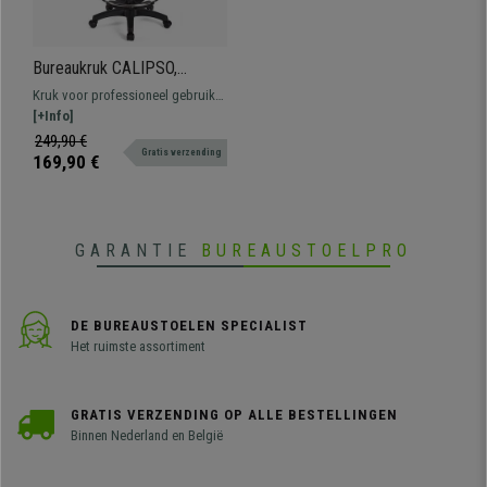
Bureaukruk CALIPSO,
Verstelbare Rugleuning,
Kruk voor professioneel gebruik
Dikke Vulling, in Oranje
bekleed met leder. Verstelbaar,
[+Info]
Leder
met voetsteun, resistent en
249,90 €
Gratis verzending
comfortabel.
169,90 €
GARANTIE
BUREAUSTOELPRO
DE BUREAUSTOELEN SPECIALIST
Het ruimste assortiment
GRATIS VERZENDING OP ALLE BESTELLINGEN
Binnen Nederland en België