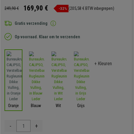
169,90 €
249,90 €
(205,58 € BTW inbegrepen)
-32%
Gratis verzending
Op voorraad. Klaar om te verzenden
+ Kleuren
Oranje
Blauw
Wit
Grijs
-
+