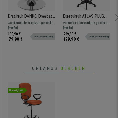
Draaikruk DANKO, Draaibaar
Bureaukruk ATLAS PLUS,
met Ronde Chrome Voet,
Verstelbare rugleuning,
Comfortabele draaikruk geschikt
Verstelbare bureaukruk geschikt
Creme Leder
Dikke Vulling, in Zwart Leder
voor verschillende
[+Info]
voor professioneel gebruik.
[+Info]
werkomgevingen. In hoogte
Robuust, resistent en
139,90 €
299,90 €
Gratis verzending
Gratis verzending
verstelbaar, 360° draaibare zitting
comfortabel.
79,90 €
199,90 €
en bekleed met synthetisch leder
ONLANGS
BEKEKEN
Nieuwigheid