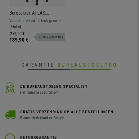
Bureaukruk ATLAS,
Verstelbare rugleuning,
Verstelbare kantoorkruk geschikt
Dikke Vulling, in Wit Leder
voor langdurig professioneel
[+Info]
gebruik. Stevig, resistent en
279,90 €
GRATIS verzending
comfortabel.
189,90 €
GARANTIE
BUREAUSTOELPRO
DE BUREAUSTOELEN SPECIALIST
Het ruimste assortiment
GRATIS VERZENDING OP ALLE BESTELLINGEN
Binnen Nederland en België
RETOURGARANTIE