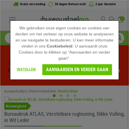
Gratis verzending
30 dagen Retourrecht
2 jaar Garantie
0
We gebruiken onze eigen cookies en cookies van
derden om het verkeer op onze website te analyseren
en uw navigatie te bestuderen. U kan meer informatie
vinden in ons
Cookiebeleid
. U aanvaardt onze
Cookies door te klikken op "Aanvaarden en verder
gaan".
Profiteer van de Zomeruitverkoop bij bureaustoelpro! 
AANVAARDEN EN VERDER GAAN
INSTELLEN
Exclusieve kortingen voor een beperkte tijd - 
Bekijk de 
actie
 -
bureaustoelpro
Kantoormeubelen
Werkkrukken
Nieuwigheid
Bureaukruk ATLAS, Verstelbare rugleuning, Dikke Vulling,
in Wit Leder