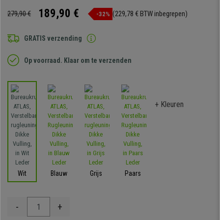
189,90 €
279,90 €
(229,78 € BTW inbegrepen)
-32%
GRATIS verzending
Op voorraad. Klaar om te verzenden
+ Kleuren
Wit
Blauw
Grijs
Paars
-
+