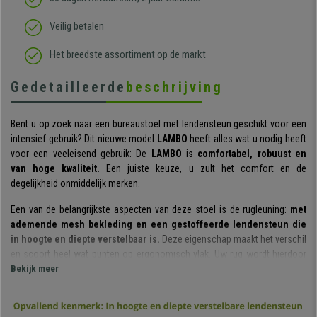
Veilig betalen
Het breedste assortiment op de markt
Gedetailleerde
beschrijving
Bent u op zoek naar een bureaustoel met lendensteun geschikt voor een
intensief gebruik? Dit nieuwe model
LAMBO
heeft alles wat u nodig heeft
voor een veeleisend gebruik: De
LAMBO
is
comfortabel, robuust en
van
hoge kwaliteit.
Een juiste keuze, u zult het comfort en de
degelijkheid onmiddelijk merken.
Een van de belangrijkste aspecten van deze stoel is de rugleuning:
met
ademende mesh bekleding en een gestoffeerde lendensteun die
in hoogte en diepte verstelbaar is.
Deze eigenschap maakt het verschil
en scoort heel wat punten op ergonomisch vlak. Uw rug wordt hierdoor
goed ondersteund en het zorgt ook voor een optimale lichaamshouding.
Bekijk meer
De stoel is voorzien van een
geavanceerd kantelmechanisme,
met 3
standen en een balanceringssysteem.
U kan dus de stoel achterover