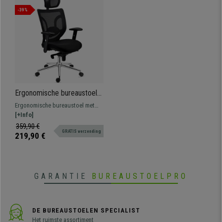
-39%
Ergonomische bureaustoel
LAMBO, Gebruik 8 uur per
Ergonomische bureaustoel met
dag, Hoofdsteun,
verstelbare lendensteun. Geschikt
[+Info]
Comfortabele Lendensteun,
voor intensief gebruik van 8 uur
359,90 €
Zwart
GRATIS verzending
per dag dankzij zijn comfort en
219,90 €
kwaliteit.
GARANTIE
BUREAUSTOELPRO
DE BUREAUSTOELEN SPECIALIST
Het ruimste assortiment