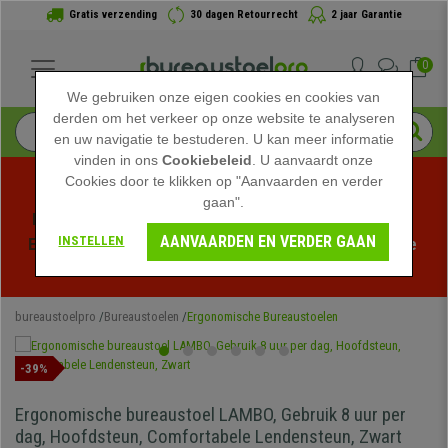
Gratis verzending
30 dagen Retourrecht
2 jaar Garantie
0
We gebruiken onze eigen cookies en cookies van
derden om het verkeer op onze website te analyseren
en uw navigatie te bestuderen. U kan meer informatie
vinden in ons
Cookiebeleid
. U aanvaardt onze
Cookies door te klikken op "Aanvaarden en verder
gaan".
Profiteer van de Zomeruitverkoop bij bureaustoelpro! 
AANVAARDEN EN VERDER GAAN
INSTELLEN
Exclusieve kortingen voor een beperkte tijd - 
Bekijk de 
actie
 -
bureaustoelpro
Bureaustoelen
Ergonomische Bureaustoelen
-39%
Ergonomische bureaustoel LAMBO, Gebruik 8 uur per
dag, Hoofdsteun, Comfortabele Lendensteun, Zwart