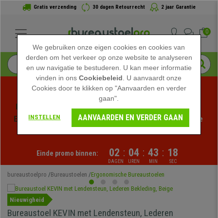
Gratis verzending
30 dagen Retourrecht
2 jaar Garantie
0
We gebruiken onze eigen cookies en cookies van
derden om het verkeer op onze website te analyseren
en uw navigatie te bestuderen. U kan meer informatie
vinden in ons
Cookiebeleid
. U aanvaardt onze
Cookies door te klikken op "Aanvaarden en verder
gaan".
Profiteer van de Zomeruitverkoop bij bureaustoelpro! 
AANVAARDEN EN VERDER GAAN
INSTELLEN
Exclusieve kortingen voor een beperkte tijd - 
Bekijk de 
actie
 -
02
:
04
:
43
:
18
Einde promo binnen:
DAGEN
UREN
MIN
SEC
bureaustoelpro
Bureaustoelen
Ergonomische Bureaustoelen
Nieuwigheid
Bureaustoel KEVIN met Lendensteun, Lederen