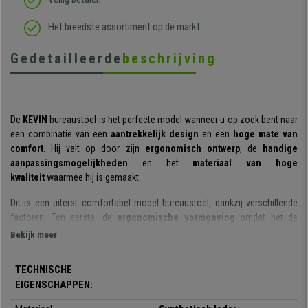
Het breedste assortiment op de markt
Gedetailleerde
beschrijving
De
KEVIN
bureaustoel is het perfecte model wanneer u op zoek bent naar
een combinatie van een
aantrekkelijk design
en een
hoge mate van
comfort
. Hij valt op door zijn
ergonomisch ontwerp
, de
handige
aanpassingsmogelijkheden
en het
materiaal van hoge
kwaliteit
waarmee hij is gemaakt.
Dit is een uiterst comfortabel model bureaustoel, dankzij verschillende
factoren. Ten eerste, de
ergonomische vormgeving
omdat het de
gebruiker in staat stelt om eenvoudig een gezonde en correcte houding
Bekijk meer
van de rug aan te houden. Ten tweede heeft
de vulling van de zitting en
de rugleuning een
hoge dichtheid
wat zorgt voor een hoge dosis
TECHNISCHE
comfort.
EIGENSCHAPPEN:
Ook valt op dat dit model verschillende opties biedt om de stoel aan te