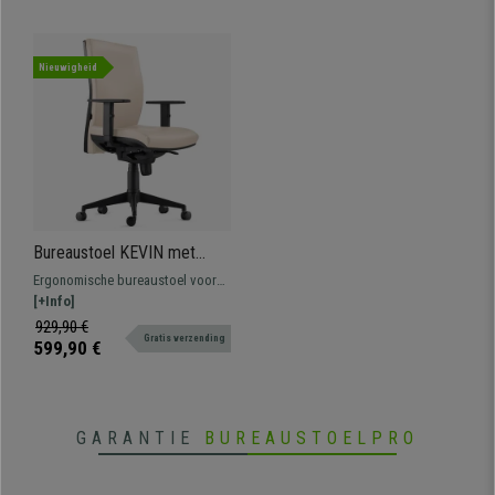
Nieuwigheid
Bureaustoel KEVIN met
Lendensteun, Lederen
Ergonomische bureaustoel voor
Bekleding, Beige
professioneel gebruik. Met
[+Info]
verstelbare rugleuning,
929,90 €
Gratis verzending
lendensteun en in hoogte
599,90 €
verstelbare armleuningen.
GARANTIE
BUREAUSTOELPRO