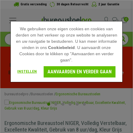
Gratis verzending
30 dagen Retourrecht
2 jaar Garantie
0
We gebruiken onze eigen cookies en cookies van
derden om het verkeer op onze website te analyseren
en uw navigatie te bestuderen. U kan meer informatie
vinden in ons
Cookiebeleid
. U aanvaardt onze
Cookies door te klikken op "Aanvaarden en verder
gaan".
Profiteer van de Zomeruitverkoop bij bureaustoelpro! 
AANVAARDEN EN VERDER GAAN
INSTELLEN
Exclusieve kortingen voor een beperkte tijd - 
Bekijk de 
actie
 -
bureaustoelpro
Bureaustoelen
Ergonomische Bureaustoelen
Ergonomische Bureaustoel NIGER, Volledig Verstelbaar,
Excellente Kwaliteit, Gebruik van 8 uur/dag, Kleur Grijs