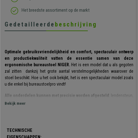
Het breedste assortiment op de markt
Gedetailleerde
beschrijving
Optimale gebruiksvriendelijkheid en comfort, spectaculair ontwerp
en productiekwaliteit vatten de essentie samen van deze
ergonomische bureaustoel NIGER.
Het is een model dat u als gegoten
zal zitten dankzij het grote aantal verstelmogelijkheden waarover de
stoel beschikt. Hoe u het ook bekijkt, het is een spectaculair model zoals
u die enkel bij bureaustoelpro vindt!
Alle onderdelen kunnen met precisie worden afgesteld
: lendensteun,
rugleuning, armleuningen, hoofdsteun, etc. Bovendien zijn de
Bekijk meer
verstelmogelijkheden op een zeer comfortabele, eenvoudige manier
aangebracht aangezien er geen knoppen aan te pas komen, gewoon
bewegen en klaar is Kees!
TECHNISCHE
De lendensteun kan worden versteld en de armleuningen kunnen in
EIGENSCHAPPEN: