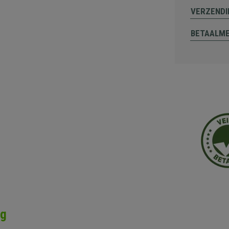
VERZENDI
BETAALM
ng