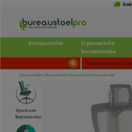
Grat
Bureaustoelen
Ergonomische
Bureaustoelen
Profiteer van de Zome
bureaustoelpro
Bureaustoelen
Ergonomische Bureaustoelen
Synchroon
Kantelmechanisme