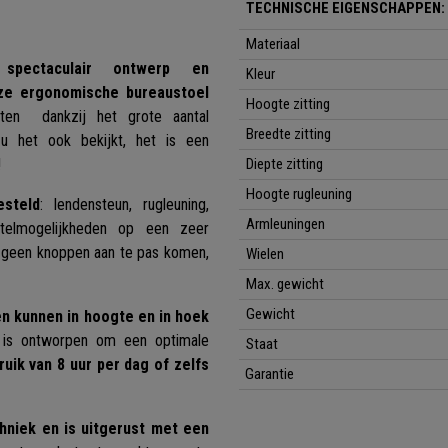
TECHNISCHE EIGENSCHAPPEN:
Materiaal
, spectaculair ontwerp en
Kleur
eze ergonomische bureaustoel
Hoogte zitting
ten dankzij het grote aantal
Breedte zitting
 u het ook bekijkt, het is een
!
Diepte zitting
Hoogte rugleuning
steld
: lendensteun, rugleuning,
Armleuningen
stelmogelijkheden op een zeer
 geen knoppen aan te pas komen,
Wielen
Max. gewicht
Gewicht
n kunnen in hoogte en in hoek
l is ontworpen om een optimale
Staat
uik van 8 uur per dag of zelfs
Garantie
hniek en is uitgerust met een