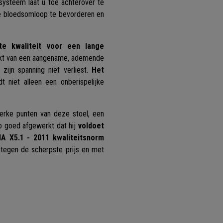
systeem laat u toe achterover te
e bloedsomloop te bevorderen en
e kwaliteit voor een lange
aakt van een aangename, ademende
zijn spanning niet verliest.
Het
t niet alleen een onberispelijke
terke punten van deze stoel, een
zo goed afgewerkt dat hij
voldoet
A X5.1 - 2011 kwaliteitsnorm
 tegen de scherpste prijs en met