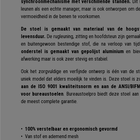
synchroonmechanisme met verschillende standen.
Dit 
leunen als een echte manager, maar is ook ontworpen om d
vermoeidheid in de benen te voorkomen.
De stoel is gemaakt van materiaal van de hoogst
levensduur.
De rugleuning, zitting en hoofdsteun zijn gem
en buitengewoon bestendige stof, die na verloop van tijd 
onderstel is gemaakt van gepolijst aluminium
en bied
afwerking maar is ook zeer stevig en stabiel.
Ook het zorgvuldige en verfijnde ontwerp is één van de s
uniek model dat elders moeilijk te vinden is. Deze stoel is 
aan de ISO 9001 kwaliteitsnorm en aan de ANSI/BIFM
voor bureaustoelen
. Bureaustoelpro biedt deze stoel aan
de meest complete garantie.
•
100% verstelbaar en ergonomisch gevormd
• Van stof en ademend mesh