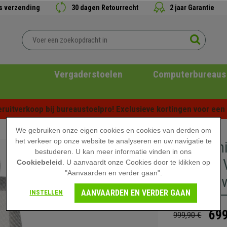
is verzending
30 dagen Retourrecht
2 jaar Garantie
Vergaderstoelen
Computerbureaus
ruitverkoop bij bureaustoelpro! Exclusieve kortingen voor een b
We gebruiken onze eigen cookies en cookies van derden om
het verkeer op onze website te analyseren en uw navigatie te
Ergonomi
bestuderen. U kan meer informatie vinden in ons
Volledig 
Cookiebeleid
. U aanvaardt onze Cookies door te klikken op
"Aanvaarden en verder gaan".
Gebruik v
AANVAARDEN EN VERDER GAAN
INSTELLEN
699
999,90 €