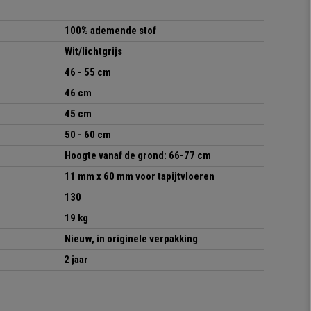
100% ademende stof
Wit/lichtgrijs
46 - 55 cm
46 cm
45 cm
50 - 60 cm
Hoogte vanaf de grond: 66-77 cm
11 mm x 60 mm voor tapijtvloeren
130
19 kg
Nieuw, in originele verpakking
2 jaar