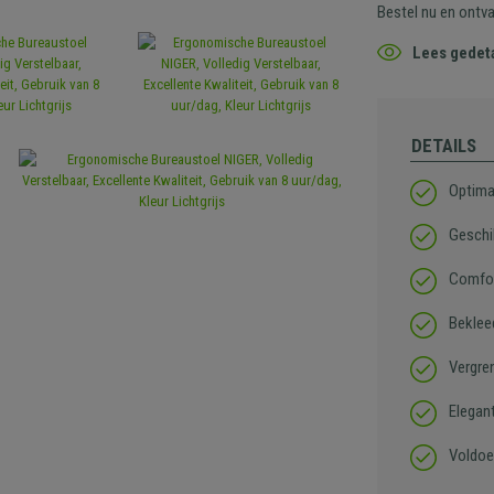
Bestel nu en ontv
Lees gedeta
DETAILS
Optima
Geschik
Comfor
Beklee
Vergre
Elegan
Voldoe