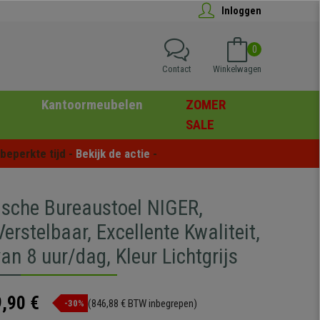
Inloggen
0
Contact
Winkelwagen
Kantoormeubelen
ZOMER
SALE
eperkte tijd - 
Bekijk de actie
 -
sche Bureaustoel NIGER,
Verstelbaar, Excellente Kwaliteit,
an 8 uur/dag, Kleur Lichtgrijs
,90 €
(846,88 € BTW inbegrepen)
-30%