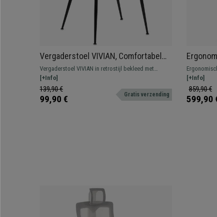
Vergaderstoel VIVIAN, Comfortabel
Ergonom
en Stabiel met Metalen Poten,
Beige St
Vergaderstoel VIVIAN in retrostijl bekleed met
Ergonomisch
Bekleed met Zwart Fluweel
Lendens
hoogwaardige fluwelen stof met stevig frame en
[+Info]
professione
[+Info]
massief houten poten.
en verstelba
139,90 €
859,90 €
Gratis verzending
99,90 €
599,90 