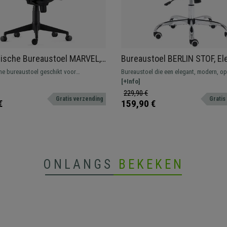
ische Bureaustoel MARVEL,
Bureaustoel BERLIN STOF, El
of, Hoofdsteun en
ontwerp, Zeer Comfortabel, K
e bureaustoel geschikt voor
Bureaustoel die een elegant, modern, op
teun
Donkergrijs
el gebruik met hoofdsteun, lendensteun
ontwerp en hoogwaardige productiemat
[+Info]
re armleuningen.
verenigt.
229,90 €
Gratis verzending
Gratis
€
159,90 €
ONLANGS
BEKEKEN