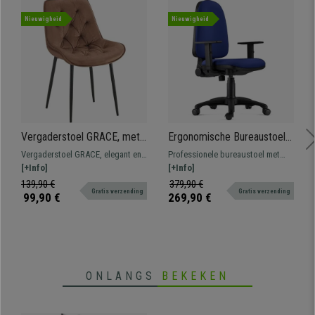
Nieuwigheid
Nieuwigheid
Vergaderstoel GRACE, met
Ergonomische Bureaustoel
Mooi Stikselontwerp,
PAROS, In Donkerblauwe
Vergaderstoel GRACE, elegant en
Professionele bureaustoel met
Zwarte Poten, Bruin Fluweel
Stof, Met Verstelbare
licht design, ideaal voor uw
[+Info]
ergonomisch ontwerp. Zeer
[+Info]
Armleuningen
kantoor of voor uw bezoekers om
comfortabel, met dikke vulling,
139,90 €
379,90 €
Gratis verzending
Gratis verzending
comfortabel te wachten.
bekleed met kwaliteitsstof en met
99,90 €
269,90 €
Verkrijgbaar in vele kleuren.
verstelbare armleuningen.
ONLANGS
BEKEKEN