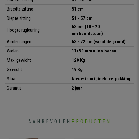
Breedte zitting
51 cm
Garantie
2 jaar
Diepte zitting
51 - 57 cm
63 cm (18 - 20
Hoogte rugleuning
cm
hoofdsteun)
Armleuningen
63 - 72 cm
(vanaf de grond)
Wielen
11x50 mm alle vloeren
Max. gewicht
120 Kg
Gewicht
19 Kg
Staat
Nieuw in originele verpakking
Garantie
2 jaar
AANBEVOLEN
PRODUCTEN