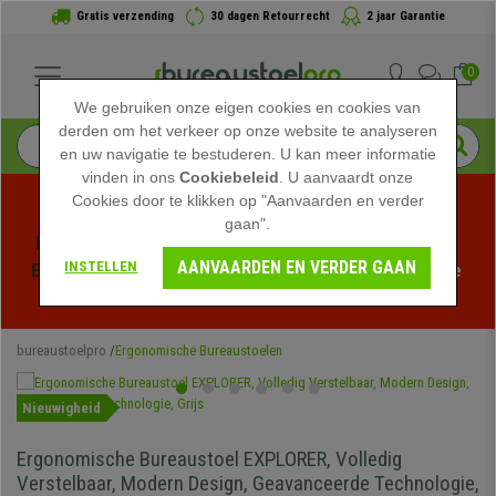
Gratis verzending
30 dagen Retourrecht
2 jaar Garantie
0
We gebruiken onze eigen cookies en cookies van
derden om het verkeer op onze website te analyseren
en uw navigatie te bestuderen. U kan meer informatie
vinden in ons
Cookiebeleid
. U aanvaardt onze
Cookies door te klikken op "Aanvaarden en verder
gaan".
Profiteer van de Zomeruitverkoop bij bureaustoelpro! 
AANVAARDEN EN VERDER GAAN
INSTELLEN
Exclusieve kortingen voor een beperkte tijd - 
Bekijk de 
actie
 -
bureaustoelpro
Ergonomische Bureaustoelen
Nieuwigheid
Ergonomische Bureaustoel EXPLORER, Volledig
Verstelbaar, Modern Design, Geavanceerde Technologie,