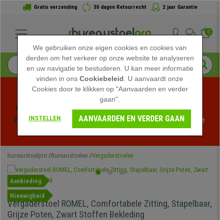
Gratis verzending
30 dagen Retourrecht
2 jaar Garantie
0
We gebruiken onze eigen cookies en cookies van
derden om het verkeer op onze website te analyseren
en uw navigatie te bestuderen. U kan meer informatie
vinden in ons
Cookiebeleid
. U aanvaardt onze
Cookies door te klikken op "Aanvaarden en verder
gaan".
Profiteer van de Zomeruitverkoop bij bureaustoelpro! 
AANVAARDEN EN VERDER GAAN
INSTELLEN
Exclusieve kortingen voor een beperkte tijd - 
Bekijk de 
actie
 -
bureaustoelpro
Bureaustoelen
Vergaderstoelen
Aanbieding
Nieuwigheid
Vergaderstoel ROMEL, Comfortabele Zitting, Stapelbaar,
Grijze Poten, Zwart Stoffen Bekleding