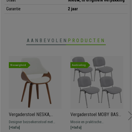
Staat
Nieuw, in originele verpakking
Kortom, dit is
een uitstekend model dat stevig, praktisch en flexibel
Garantie
2 jaar
is
. Ideaal om klanten of bezoekers een comfortabele en kwaliteitsvolle
zitplaats te bieden, en tegen een onverslaanbare prijs. Aarzel niet,
laat
deze kans niet liggen!
• Stapelbaar model
AANBEVOLEN
PRODUCTEN
•
Praktisch en veelzijdig
• Ideaal voor wachtruimtes, bijeenkomsten, etc.
•
Gestoffeerde zitting en rugleuning
• Stevig stalen frame met 4 poten
Nieuwigheid
Aanbieding
•
Ergonomisch en zeer comfortabel
Vergaderstoel NESKA,
Vergaderstoel MOBY BASE,
Retro Design met
Comfortabel en Praktisch,
Designer bezoekersstoel met
Mooie en praktische
Kersenhouten Frame en Wit
Scherp Geprijsd, Kleur Grijs
comfortabele zitting bekleed met
[+Info]
vergaderstoel MOBY BASE, een
[+Info]