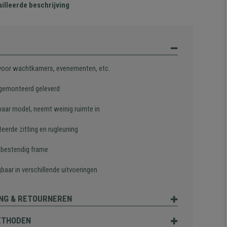
illeerde beschrijving
 voor wachtkamers, evenementen, etc.
gemonteerd geleverd
baar model, neemt weinig ruimte in
eerde zitting en rugleuning
, bestendig frame
gbaar in verschillende uitvoeringen
NG & RETOURNEREN
ETHODEN