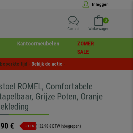
Inloggen
0
Contact
Winkelwagen
Kantoormeubelen
ZOMER
SALE
eperkte tijd - 
Bekijk de actie
 -
stoel ROMEL, Comfortabele
Stapelbaar, Grijze Poten, Oranje
Bekleding
,90 €
(132,98 € BTW inbegrepen)
--10%