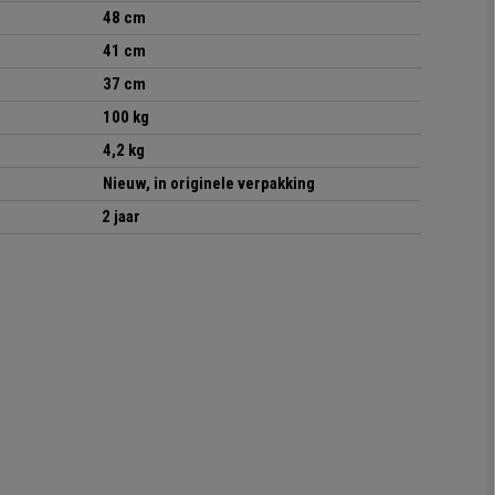
48 cm
41 cm
37 cm
100 kg
4,2 kg
Nieuw, in originele verpakking
2 jaar