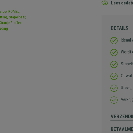
Lees gedeta
DETAILS
Ideaal
Wordt 
Stapel
Gewatt
Stevig
Verkrij
VERZENDI
BETAALM