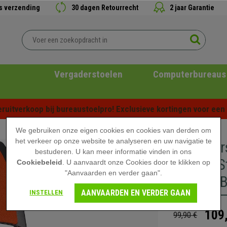
is verzending
30 dagen Retourrecht
2 jaar Garantie
Vergaderstoelen
Computerbureaus
ruitverkoop bij bureaustoelpro! Exclusieve kortingen voor een b
We gebruiken onze eigen cookies en cookies van derden om
het verkeer op onze website te analyseren en uw navigatie te
Vergader
bestuderen. U kan meer informatie vinden in ons
Zitting, 
Cookiebeleid
. U aanvaardt onze Cookies door te klikken op
"Aanvaarden en verder gaan".
Stoffen 
AANVAARDEN EN VERDER GAAN
INSTELLEN
109
99,90 €