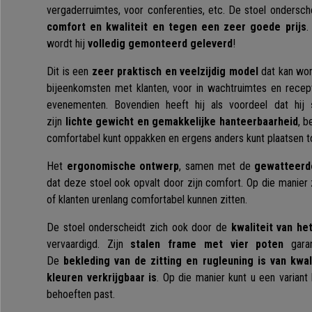
vergaderruimtes, voor conferenties, etc. De stoel ondersche
comfort en kwaliteit en tegen een zeer goede prijs
.
wordt hij
volledig gemonteerd geleverd
!
Dit is een
zeer praktisch en veelzijdig model
dat kan wor
bijeenkomsten met klanten, voor in wachtruimtes en recept
evenementen. Bovendien heeft hij als voordeel dat hij
zijn
lichte gewicht en gemakkelijke hanteerbaarheid
, b
comfortabel kunt oppakken en ergens anders kunt plaatsen t
Het
ergonomische ontwerp
, samen met de
gewatteerde
dat deze stoel ook opvalt door zijn comfort. Op die manier
of klanten urenlang comfortabel kunnen zitten.
De stoel onderscheidt zich ook door de
kwaliteit van he
vervaardigd. Zijn
stalen frame met vier poten
garand
De
bekleding van de zitting en rugleuning is van kwali
kleuren verkrijgbaar is
. Op die manier kunt u een variant
behoeften past.