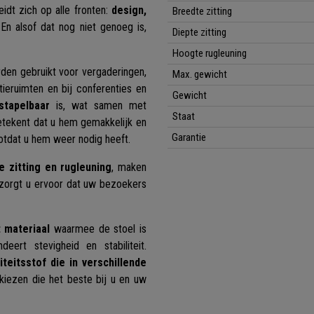
idt zich op alle fronten:
design,
Breedte zitting
 En alsof dat nog niet genoeg is,
Diepte zitting
Hoogte rugleuning
den gebruikt voor vergaderingen,
Max. gewicht
ieruimten en bij conferenties en
Gewicht
stapelbaar
is, wat samen met
Staat
etekent dat u hem gemakkelijk en
Garantie
otdat u hem weer nodig heeft.
 zitting en rugleuning
, maken
 zorgt u ervoor dat uw bezoekers
t materiaal
waarmee de stoel is
eert stevigheid en stabiliteit.
teitsstof die in verschillende
 kiezen die het beste bij u en uw