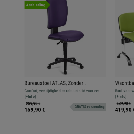
Aanbieding
Bureaustoel ATLAS, Zonder
Wachtba
Armleuningen, Verstelbare
Metalen 
Comfort, veelzijdigheid en robuustheid voor een
Bank voor w
rugleuning, Dikke Vulling, in Paars
Groen
onklopbare prijs. Dit geweldige model biedt
[+Info]
structuur. Z
[+Info]
Leder
uitstekende prestaties bij het uitvoeren van uw
lederen bekl
289,90 €
639,90 €
GRATIS verzending
dagelijkse taken.
kleuren en c
159,90 €
419,90 