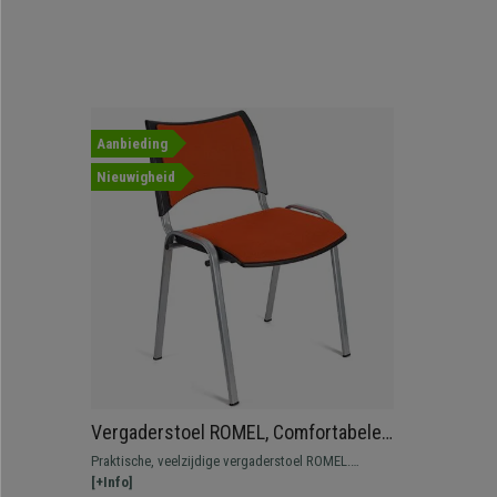
Aanbieding
Nieuwigheid
Vergaderstoel ROMEL, Comfortabele
Zitting, Stapelbaar, Grijze Poten,
Praktische, veelzijdige vergaderstoel ROMEL.
Oranje Stoffen Bekleding
Comfortabel, bestendig en met een mooi, modern
[+Info]