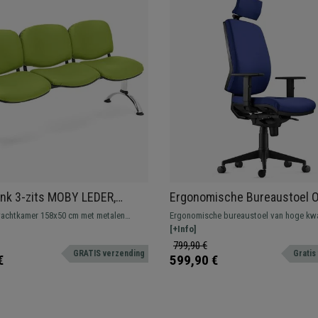
nk 3-zits MOBY LEDER,
Ergonomische Bureaustoel O
Structuur, Dikke Vulling,
Donkerblauwe Stof, Hoofdst
achtkamer 158x50 cm met metalen
Ergonomische bureaustoel van hoge kwal
Gebruik 8h, Dik Kussen
eer resistent, dikke comfortabele vulling,
hoofdsteun en met veel comfort. Model 
[+Info]
eding. Verkrijgbaar in verschillende
voor professioneel gebruik, gemaakt va
799,90 €
GRATIS verzending
Gratis
onfiguraties.
hoogwaardig materiaal.
€
599,90 €