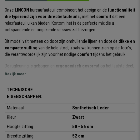
Onze
LINCON
bureaufauteuil combineert het design en de
functionaliteit
die typerend zijn voor directiefauteuils,
met het
comfort
dat een
relaxfauteuil u kan bieden. Kortom, het is de perfecte mix die u
ontspannende en ongekende sessies zal bezorgen.
Dit model valt meteen op door zijn omhullende lijnen en door de
dikke en
compacte vulling
van de hele stoel, zoals we kunnen zien op de foto's,
die verantwoordelijk zijn voor het nodige
comfort
tijdens het gebruik.
De rugleuning is gebogen en
ergonomisch gevormd
op het laatste deel,
om de lijnen van het lichaam en de natuurlijke kromming van de
Bekijk meer
wervelkolom te volgen, terwijl de zitting is uitgerust met
dubbele vulling
.
TECHNISCHE
Een ander detail dat is ontworpen in termen van absoluut comfort, is de
EIGENSCHAPPEN:
praktische uitschuifbare voetensteun
. Perfect om uit te rusten tijdens
de pauze of om in totale ontspanning tv te kijken, het is een accessoire
Materiaal
Synthetisch Leder
waar u gewoon niet zonder kunt!
Kleur
Zwart
Het model is bekleed met
hoogwaardig synthetisch leder.
Dit materiaal
Hoogte zitting
50 - 56 cm
is speciaal ontworpen voor
dagelijks gebruik
en is daarom
zacht en
aangenaam
, maar ook resistent en
gemakkelijk te onderhouden
.
Breedte zitting
52 cm