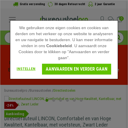
Gratis verzending
30 dagen Retourrecht
2 jaar Garantie
0
We gebruiken onze eigen cookies en cookies van
derden om het verkeer op onze website te analyseren
en uw navigatie te bestuderen. U kan meer informatie
vinden in ons
Cookiebeleid
. U aanvaardt onze
Cookies door te klikken op "Aanvaarden en verder
gaan".
Profiteer van de Zomeruitverkoop bij bureaustoelpro! 
AANVAARDEN EN VERDER GAAN
INSTELLEN
Exclusieve kortingen voor een beperkte tijd - 
Bekijk de 
actie
 -
bureaustoelpro
Bureaustoelen
Directiestoelen
-24%
Aanbieding
Directiefauteuil LINCON, Comfortabel en van Hoge
Kwaliteit, Kantelbaar, met voetsteun, Zwart Leder