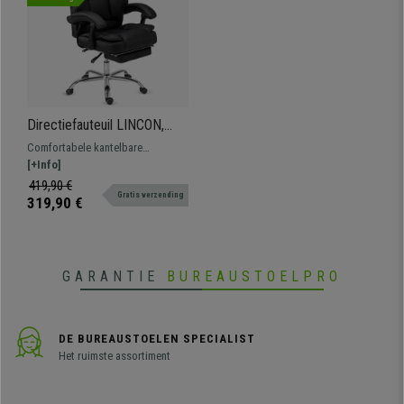
Directiefauteuil LINCON,
Comfortabel en van Hoge
Comfortabele kantelbare
Kwaliteit, Kantelbaar, met
bureaufauteuil met voetsteun en
[+Info]
voetsteun, Zwart Leder
extra vulling voor maximaal
419,90 €
Gratis verzending
comfort! Sterk en duurzaam, dit is
319,90 €
de stoel voor u.
GARANTIE
BUREAUSTOELPRO
DE BUREAUSTOELEN SPECIALIST
Het ruimste assortiment