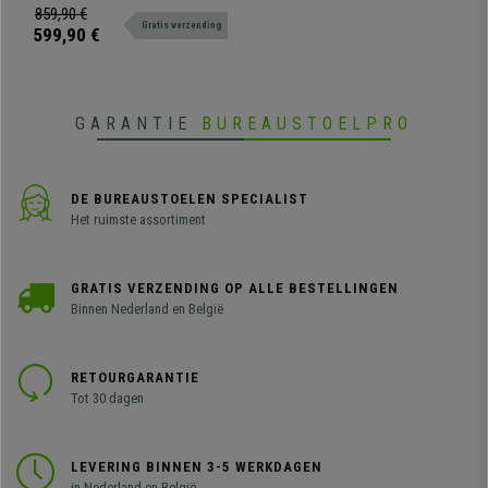
gebruik met hoofdsteun,
859,90 €
Gratis verzending
lendensteun en verstelbare
599,90 €
armleuningen.
GARANTIE
BUREAUSTOELPRO
DE BUREAUSTOELEN SPECIALIST
Het ruimste assortiment
GRATIS VERZENDING OP ALLE BESTELLINGEN
Binnen Nederland en België
RETOURGARANTIE
Tot 30 dagen
LEVERING BINNEN 3-5 WERKDAGEN
in Nederland en België