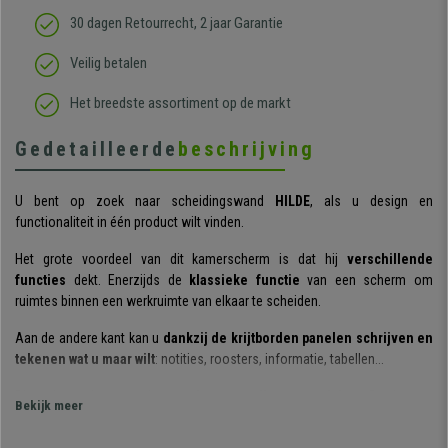
30 dagen Retourrecht, 2 jaar Garantie
Veilig betalen
Het breedste assortiment op de markt
Gedetailleerde
beschrijving
U bent op zoek naar scheidingswand
HILDE
, als u design en
functionaliteit in één product wilt vinden.
Het grote voordeel van dit kamerscherm is dat hij
verschillende
functies
dekt. Enerzijds de
klassieke functie
van een scherm om
ruimtes binnen een werkruimte van elkaar te scheiden.
Aan de andere kant kan u
dankzij de krijtborden panelen schrijven en
tekenen wat u maar wilt
: notities, roosters, informatie, tabellen...
Dit scherm is gemaakt van
hoogwaardige materialen
. De houten
Bekijk meer
structuur is zeer robuust en stabiel. Dit scherm
wordt volledig
gemonteerd geleverd.
U hoeft de scheidingswand alleen maar uit te