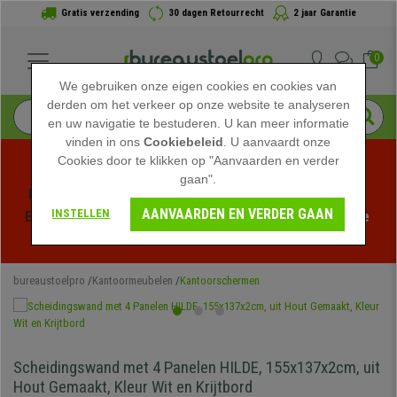
Gratis verzending
30 dagen Retourrecht
2 jaar Garantie
0
We gebruiken onze eigen cookies en cookies van
derden om het verkeer op onze website te analyseren
en uw navigatie te bestuderen. U kan meer informatie
vinden in ons
Cookiebeleid
. U aanvaardt onze
Cookies door te klikken op "Aanvaarden en verder
gaan".
Profiteer van de Zomeruitverkoop bij bureaustoelpro! 
AANVAARDEN EN VERDER GAAN
INSTELLEN
Exclusieve kortingen voor een beperkte tijd - 
Bekijk de 
actie
 -
bureaustoelpro
Kantoormeubelen
Kantoorschermen
Scheidingswand met 4 Panelen HILDE, 155x137x2cm, uit
Hout Gemaakt, Kleur Wit en Krijtbord