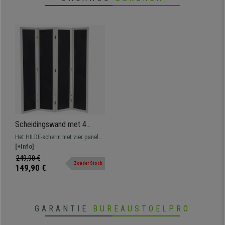
Scheidingswand met 4
Panelen HILDE,
Het HILDE-scherm met vier panelen
155x137x2cm, uit Hout
combineert design en
[+Info]
Gemaakt, Kleur Wit en
functionaliteit. Hij is perfect voor
249,90 €
Krijtbord
Zonder Stock
het indelen van ruimtes, het maken
149,90 €
van notities en het tekenen met
krijt.
GARANTIE
BUREAUSTOELPRO