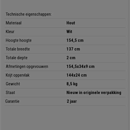
pakken en klaar.
Design, kwaliteit en functionaliteit, met de mogelijkheid hem te
Technische eigenschappen:
personaliseren
dankzij de krijtborden panelen. En zoals altijd bij
Materiaal
Hout
Bureaustoelpro, voor de beste prijs!
Kleur
Wit
Hoogte hoogte
154,5 cm
•
Houten structuur
Totale breedte
137 cm
• Natuurlijke afwerking
•
Krijtborden panelen
Totale diepte
2 cm
• Zeer stabiel en robuust
Afmetingen opgevouwen
154,5
x34x9 cm
•
Afmetingen: 155x137x2cm
Krijt oppervlak
144x24 cm
Gewicht
8,5 kg
Staat
Nieuw in originele verpakking
Garantie
2 jaar