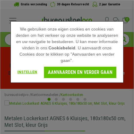
Gratis verzending
30 dagen Retourrecht
2 jaar Garantie
0
We gebruiken onze eigen cookies en cookies van
derden om het verkeer op onze website te analyseren
en uw navigatie te bestuderen. U kan meer informatie
vinden in ons
Cookiebeleid
. U aanvaardt onze
Cookies door te klikken op "Aanvaarden en verder
gaan".
Profiteer van de Zomeruitverkoop bij bureaustoelpro! 
AANVAARDEN EN VERDER GAAN
INSTELLEN
Exclusieve kortingen voor een beperkte tijd - 
Bekijk de 
actie
 -
bureaustoelpro
Kantoormeubelen
Kantoorkasten
Metalen Lockerkast AGNES 6 Kluisjes, 180x180x50 cm,
Met Slot, kleur Grijs