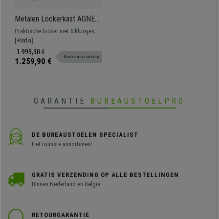
Metalen Lockerkast AGNES
6 Kluisjes, 180x180x50 cm,
Praktische locker met 6 kluisjes,
Met Slot, kleur Grijs
slot en schappen aan de
[+Info]
binnenkant. Gemaakt van
1.999,90 €
Gratis verzending
bestendig staal
1.259,90 €
GARANTIE
BUREAUSTOELPRO
DE BUREAUSTOELEN SPECIALIST
Het ruimste assortiment
GRATIS VERZENDING OP ALLE BESTELLINGEN
Binnen Nederland en België
RETOURGARANTIE