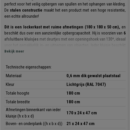
perfect voor het veilig opbergen van spullen en het ophangen van kleding.
De
stalen constructie
maakt het een product met een hoge resistentie,
een echte allrounder!
Dit is een lockerkast met
ruime afmetingen
(180 x 180 x 50 cm),
en
beschikt dus over een aanzienlijke opbergcapaciteit. Hij is voorzien van
6
afsluitbare kluisjes
met deurtjes met een openingshoek van 130º, ideaal
voor het gemakkelijk in- en uitnemen van objecten. Ieder kluisje beschikt
over een reservesleutel.
Bekijk meer
Binnenin zijn er 2 legplanken en een stang om kleding op te
Technische eigenschappen:
hangen.
Perfect voor het opbergen van schoenen en het ophangen van
werkkleding. De legplanken hebben een belastbaarheid van 30 kg.
Materiaal
0,6 mm dik gewalst plaatstaal
Kleur
Lichtgrijs (
RAL 7047
)
Elk deurtje beschikt over een
etikethouder
zodat u kunt zien wie de
eigenaar van de locker is of wat er in het desbetreffende kluisje is
Totale hoogte
180 cm
opgeborgen. Aan de onderkant zijn er
ventilatiegaten
om onaangename
Totale breedte
180 cm
geuren te voorkomen en om de inhoud van iedere kluis in perfecte staat
te houden.
Afmetingen binnenkant van ieder
170 x 24 x 47 cm
kluisje (h x b x d)
Vernoemenswaardig is de kwaliteit van het bij de productie van de
Boven- en onderplank (
(h x b x d)
)
21 x 24 x 47 cm
lockerkast, gebruikte materiaal. De kast is gemaakt van
0,6 mm dik