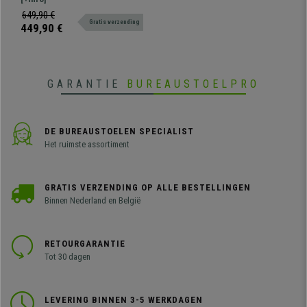
en design zitting van stevig
649,90 €
Gratis verzending
kunststof. Zeer resistent en
449,90 €
comfortabel. Verkrijgbaar in
verschillende kleuren en
configuraties.
GARANTIE
BUREAUSTOELPRO
DE BUREAUSTOELEN SPECIALIST
Het ruimste assortiment
GRATIS VERZENDING OP ALLE BESTELLINGEN
Binnen Nederland en België
RETOURGARANTIE
Tot 30 dagen
LEVERING BINNEN 3-5 WERKDAGEN