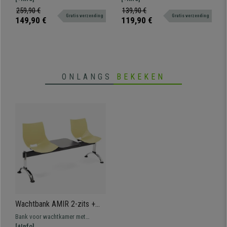
en Robuust, Kleur Zwart
Zitting met dikke vulling en
bestendig dankzij het metalen
259,90 €
139,90 €
Gratis verzending
Gratis verzending
verstelbare armleuningen voor
frame.
149,90 €
119,90 €
optimaal comfort.
ONLANGS
BEKEKEN
Wachtbank AMIR 2-zits +
Tafeltje, Metalen Structuur,
Bank voor wachtkamer met
in Beige Kunststof
metalen structuur van 158x50 cm
[+Info]