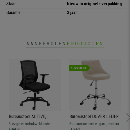
Staat
Nieuw in originele verpakking
Garantie
2 jaar
•
Hoge graad van zitcomfort
• Maximale stevigheid en lange levensduur
•
Resisitent, onderhoudsvriendelijk kunststof
• Diverse combinaties verkrijgbaar
AANBEVOLEN
PRODUCTEN
Nieuwigheid
Bureaustoel ACTIVE,
Bureaustoel DOVER LEDER,
Lendensteun, Verstelbare
Uniek Ontwerp, Zeer
Stevige en indrukwekkende
Bureaustoel met elegant, modern
armleuningen, Comfortabel
Comfortabel, Kleur Beige
bureaustoel met lendensteun.
[+Info]
ontwerp. Comfortabel en
[+Info]