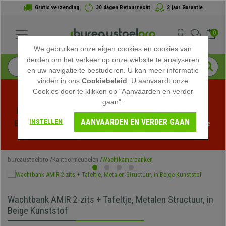
Gratis verzending
30 dagen Retourrecht
2 jaar Garantie
0
We gebruiken onze eigen cookies en cookies van
derden om het verkeer op onze website te analyseren
en uw navigatie te bestuderen. U kan meer informatie
vinden in ons
Cookiebeleid
. U aanvaardt onze
Cookies door te klikken op "Aanvaarden en verder
gaan".
Profiteer van de Zomeruitverkoop bij bureaustoelpro! 
AANVAARDEN EN VERDER GAAN
INSTELLEN
Exclusieve kortingen voor een beperkte tijd - 
Bekijk de 
actie
 -
bureaustoelpro
Kantoormeubelen
Wachtkamerbanken
Wachtbank AMIR 2-zits + Tafeltje, Metalen Structuur, in
Beige Kunststof