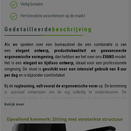
Veilig betalen
Het breedste assortiment op de markt
Gedetailleerde
beschrijving
Als we spreken over een bureaustoel die een combinatie is van
een
elegant ontwerp, productiekwaliteit en geavanceerde
ergonomische vormgeving
, dan hebben we het over ons
EVANS
-model.
Het is een
elegant en tijdloos ontwerp,
ideaal voor een professionele
omgeving. De stoel is
geschikt voor een intensief gebruik van 8 uur
per dag
en is bijzonder comfortabel.
Bij de
rugleuning, valt vooral de ergonomische vorm
op. De kromming
is speciaal ontworpen om de rug volledig te ondersteunen. De
verchroomde details en de solide vormen maken de stoel ook esthetisch
aantrekkelijk. De ademende mesh stof en de lendensteun zorgen voor
Bekijk meer
een hoog zitcomfort en een correcte zithouding.
De
EVANS
is voorzien van een
gesynchroniseerd kantelmechanisme,
een completer systeem dan het gebruikelijke kantelmechanisme waarbij