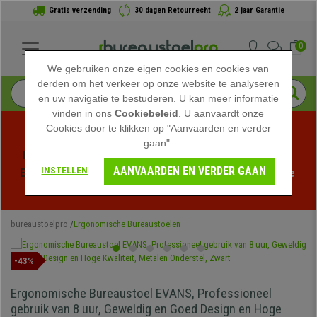
Gratis verzending
30 dagen Retourrecht
2 jaar Garantie
0
We gebruiken onze eigen cookies en cookies van
derden om het verkeer op onze website te analyseren
en uw navigatie te bestuderen. U kan meer informatie
vinden in ons
Cookiebeleid
. U aanvaardt onze
Cookies door te klikken op "Aanvaarden en verder
gaan".
Profiteer van de Zomeruitverkoop bij bureaustoelpro! 
AANVAARDEN EN VERDER GAAN
INSTELLEN
Exclusieve kortingen voor een beperkte tijd - 
Bekijk de 
actie
 -
bureaustoelpro
Ergonomische Bureaustoelen
-43%
Ergonomische Bureaustoel EVANS, Professioneel
gebruik van 8 uur, Geweldig en Goed Design en Hoge