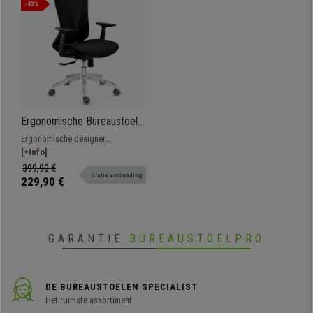
-43%
Ergonomische Bureaustoel
EVANS, Professioneel
Ergonomische designer
gebruik van 8 uur, Geweldig
bureaustoel, Zeer comfortabel,
[+Info]
en Goed Design en Hoge
met elegante afwerking en metalen
399,90 €
Kwaliteit, Metalen Onderstel,
Gratis verzending
onderstel
229,90 €
Zwart
GARANTIE
BUREAUSTOELPRO
DE BUREAUSTOELEN SPECIALIST
Het ruimste assortiment