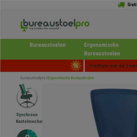
Grat
Bureaustoelen
Ergonomische
Bureaustoelen
Profiteer van de Zome
bureaustoelpro
Ergonomische Bureaustoelen
Synchroon
Kantelmechanisme