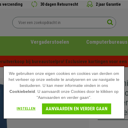
is verzending
30 dagen Retourrecht
2 jaar Garantie
Vergaderstoelen
Computerbureaus
ruitverkoop bij bureaustoelpro! Exclusieve kortingen voor een b
We gebruiken onze eigen cookies en cookies van derden om
het verkeer op onze website te analyseren en uw navigatie te
Ergonomi
bestuderen. U kan meer informatie vinden in ons
Professio
Cookiebeleid
. U aanvaardt onze Cookies door te klikken op
"Aanvaarden en verder gaan".
Design e
AANVAARDEN EN VERDER GAAN
INSTELLEN
Onderste