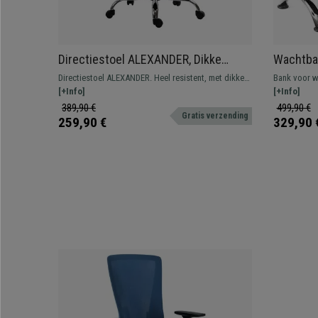
Directiestoel ALEXANDER, Dikke
Wachtba
Vulling, Opklapbare Armleuningen, in
Metalen S
Directiestoel ALEXANDER. Heel resistent, met dikke
Bank voor w
Beige Leder
vulling bekleed met synthetisch leder, verkrijgbaar in
[+Info]
structuur. Z
[+Info]
verschillende kleuren.
lederen bekl
389,90 €
499,90 €
Gratis verzending
kleuren en c
259,90 €
329,90 