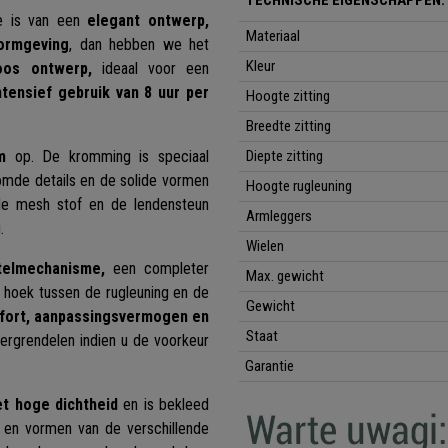
TECHNISCHE EIGENSCHAPPEN:
ie is van een
elegant ontwerp,
Materiaal
ormgeving
, dan hebben we het
Kleur
loos ontwerp,
ideaal voor een
ntensief gebruik van 8 uur per
Hoogte zitting
Breedte zitting
m
op. De kromming is speciaal
Diepte zitting
omde details en de solide vormen
Hoogte rugleuning
de mesh stof en de lendensteun
Armleggers
.
Wielen
telmechanisme,
een completer
Max. gewicht
 hoek tussen de rugleuning en de
Gewicht
fort, aanpassingsvermogen en
Staat
vergrendelen indien u de voorkeur
Garantie
et hoge dichtheid
en is bekleed
n en vormen van de verschillende