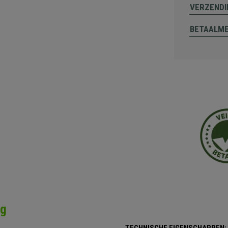
VERZENDI
BETAALM
ng