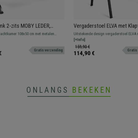
nk 2-zits MOBY LEDER,
Vergaderstoel ELVA met Klapt
tructuur, Dikke Vulling, Grijs
Stapelbaar en Praktisch, Zwa
achtkamer 108x50 cm met metalen
Uitstekende design vergaderstoel ELVA 
Poten en Grijze Kleur
eer resistent, dikke comfortabele vulling,
Klaptafeltje. Het perfecte model voor wi
[+Info]
eding. Verkrijgbaar in verschillende
naar stevigheid, comfort en gebruiksgem
159,90 €
Gratis verzending
Gratis
onfiguraties.
voor wachtkamers, vergaderruimtes, con
€
114,90 €
etc.
ONLANGS
BEKEKEN