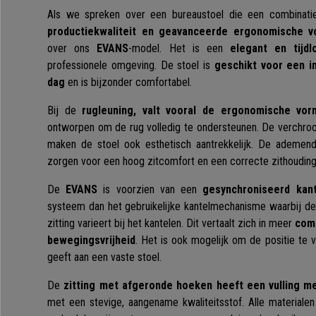
Als we spreken over een bureaustoel die een combinat
productiekwaliteit en geavanceerde ergonomische v
over ons
EVANS
-model. Het is een
elegant en tijd
professionele omgeving. De stoel is
geschikt voor een i
dag
en is bijzonder comfortabel.
Bij de
rugleuning, valt vooral de ergonomische vor
ontworpen om de rug volledig te ondersteunen. De verchro
maken de stoel ook esthetisch aantrekkelijk. De ademen
zorgen voor een hoog zitcomfort en een correcte zithouding
De
EVANS
is voorzien van een
gesynchroniseerd kan
systeem dan het gebruikelijke kantelmechanisme waarbij de
zitting varieert bij het kantelen. Dit vertaalt zich in meer
com
bewegingsvrijheid
. Het is ook mogelijk om de positie te 
geeft aan een vaste stoel.
De
zitting met
afgeronde hoeken
heeft een vulling m
met een stevige, aangename kwaliteitsstof. Alle materiale