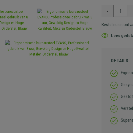
-
Bestel nu en ontv
Lees gedeta
DETAILS
Ergono
Gesync
Gestof
Verste
Superi