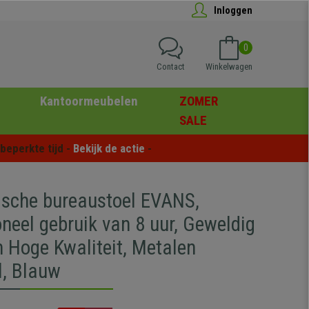
Inloggen
0
Contact
Winkelwagen
Kantoormeubelen
ZOMER
SALE
eperkte tijd - 
Bekijk de actie
 -
sche bureaustoel EVANS,
neel gebruik van 8 uur, Geweldig
n Hoge Kwaliteit, Metalen
l, Blauw