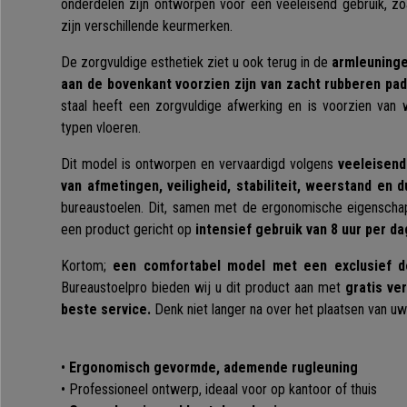
onderdelen zijn ontworpen voor een veeleisend gebruik, z
zijn verschillende keurmerken.
De zorgvuldige esthetiek ziet u ook terug in de
armleuninge
aan de bovenkant voorzien zijn van zacht rubberen pa
staal heeft een zorgvuldige afwerking en is voorzien van w
typen vloeren.
Dit model is ontworpen en vervaardigd volgens
veeleisend
van afmetingen, veiligheid, stabiliteit, weerstand en 
bureaustoelen. Dit, samen met de ergonomische eigenscha
een product gericht op
intensief gebruik van 8 uur per da
Kortom;
een comfortabel model met een exclusief de
Bureaustoelpro bieden wij u dit product aan met
gratis ve
beste service.
Denk niet langer na over het plaatsen van uw 
•
Ergonomisch gevormde, ademende rugleuning
• Professioneel ontwerp, ideaal voor op kantoor of thuis