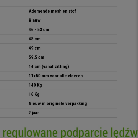
Ademende mesh en stof
Blauw
46 - 53 cm
48 cm
49 cm
59,5 cm
14 cm (vanaf zitting)
11x50 mm voor alle vloeren
140 Kg
16 Kg
Nieuw in originele verpakking
2 jaar