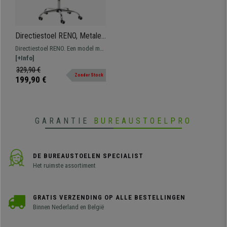
Directiestoel RENO, Metalen
Structuur, Grote Rugleuning,
Directiestoel RENO. Een model met
Bekleed in Leder, Bordeaux
metalen structuur, een gevulde
[+Info]
zitting en rugleuning, bekleed met
329,90 €
Zonder Stock
gestikt leder. Opvalllend is de
199,90 €
grote rugleuning met
geïntegreerde hoofdsteun.
GARANTIE
BUREAUSTOELPRO
DE BUREAUSTOELEN SPECIALIST
Het ruimste assortiment
GRATIS VERZENDING OP ALLE BESTELLINGEN
Binnen Nederland en België