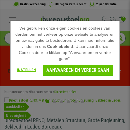
Gratis verzending
30 dagen Retourrecht
2 jaar Garantie
0
We gebruiken onze eigen cookies en cookies van
derden om het verkeer op onze website te analyseren
en uw navigatie te bestuderen. U kan meer informatie
vinden in ons
Cookiebeleid
. U aanvaardt onze
Cookies door te klikken op "Aanvaarden en verder
gaan".
Profiteer van de Zomeruitverkoop bij bureaustoelpro! 
AANVAARDEN EN VERDER GAAN
INSTELLEN
Exclusieve kortingen voor een beperkte tijd - 
Bekijk de 
actie
 -
bureaustoelpro
Bureaustoelen
Directiestoelen
Aanbieding
Nieuwigheid
Directiestoel RENO, Metalen Structuur, Grote Rugleuning,
Bekleed in Leder, Bordeaux