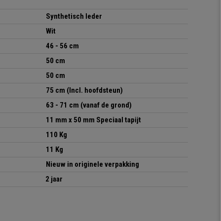
Synthetisch leder
Wit
46 - 56 cm
50 cm
50 cm
75 cm (Incl. hoofdsteun)
63 - 71 cm
(vanaf de grond)
11 mm x 50 mm Speciaal tapijt
11
0
Kg
11
Kg
Nieuw in originele verpakking
2 jaar