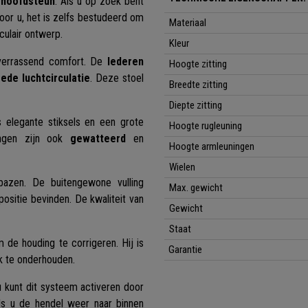
 hoofdsteun
. Als u op zoek bent
voor u, het is zelfs bestudeerd om
Materiaal
ulair ontwerp.
Kleur
verrassend comfort. De
lederen
Hoogte zitting
ede luchtcirculatie
. Deze stoel
Breedte zitting
Diepte
zitting
s elegante stiksels en een grote
Hoogte rugleuning
ingen zijn ook
gewatteerd
en
Hoogte armleuningen
Wielen
bazen. De buitengewone vulling
Max. gewicht
ositie bevinden. De kwaliteit van
Gewicht
Staat
 de houding te corrigeren. Hij is
Garantie
k te onderhouden.
 u kunt dit systeem activeren door
ls u de hendel weer naar binnen