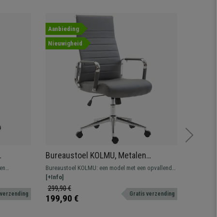
Aanbieding
Aanbied
Nieuwigheid
Bureaustoel KOLMU, Metalen
Bureau
 Bekleed
Onderstel, Elegant Stikselontwerp, in
Rugleu
len
Bureaustoel KOLMU: een model met een opvallend
Geweldige
Grijs Leder
Armleun
ning,
design dat comfort combineert met hoogwaardig
[+Info]
veel comfo
[+Info]
 de grote
materiaal.
Verkrijgba
299,90 €
559,90 
 verzending
Gratis verzending
n.
199,90 €
359,90