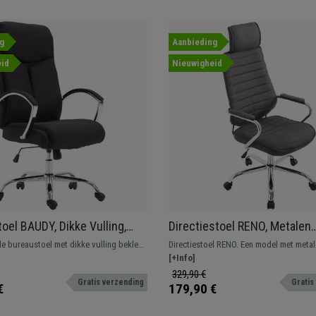
g
Aanbieding
id
Nieuwigheid
oel BAUDY, Dikke Vulling,
Directiestoel RENO, Metalen
Onderstel, Stoffen
Structuur, Grote Rugleuning,
e bureaustoel met dikke vulling bekleed
Directiestoel RENO. Een model met meta
g, Zwart
in stof, Grijs
tsstof. Beschikt over een
structuur, een gevulde zitting en rugleu
[+Info]
nisme en een metalen onderstel.
bekleed met gestikt leder. Opvalllend is
329,90 €
Gratis verzending
Gratis
rugleuning met geïntegreerde hoofdsteu
€
179,90 €