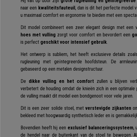
Hij valt op door zijn
grote rugleuning en geïntegreerde
naar een
kwaliteitsfauteuil
, dan is dit het perfecte model 
u maximaal comfort en ergonomie te bieden met een spectac
Dit model combineert een zeer elegant design met een 
hoes met vulling
zorgt voor comfort en bevordert een
go
is perfect
geschikt voor intensief gebruik
.
Het ontwerp is subliem, het heeft exclusieve details zoal
rugleuning met geïntegreerde hoofdsteun. De armleun
gebaseerd op een metalen designstructuur.
De
dikke vulling en het comfort
zullen u blijven ver
verbetert de houding omdat de knieën zich in een optimale p
de vulling maakt dit model een bondgenoot voor vele jaren.
Dit is een zeer solide stoel, met
verstevigde zijkanten
om
bekleed met hoogwaardig synthetisch leder en is gemakkelij
Bovendien heeft hij een
exclusief balanceringssysteem
,
de hendel naar de buitenkant van de stoel te bewegen. A