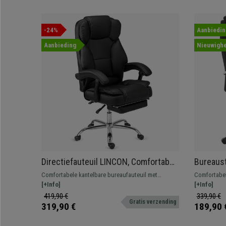
-24%
Aanbiedin
Aanbieding
Nieuwighe
Directiefauteuil LINCON, Comfortabel
Bureaust
en van Hoge Kwaliteit, Kantelbaar, met
Metalen 
Comfortabele kantelbare bureaufauteuil met
Comfortabel
voetsteun, Zwart Leder
Bekledin
voetsteun en extra vulling voor maximaal comfort!
[+Info]
met kwalitei
[+Info]
Sterk en duurzaam, dit is de stoel voor u.
kantelmecha
419,90 €
339,90 €
Gratis verzending
319,90 €
189,90 