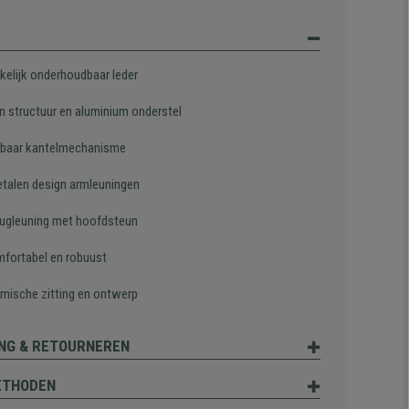
elijk onderhoudbaar leder
n structuur en aluminium onderstel
lbaar kantelmechanisme
talen design armleuningen
rugleuning met hoofdsteun
mfortabel en robuust
mische zitting en ontwerp
NG & RETOURNEREN
ETHODEN