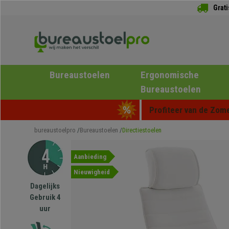
Grat
Bureaustoelen
Ergonomische
Bureaustoelen
Profiteer van de Zome
bureaustoelpro
Bureaustoelen
Directiestoelen
Aanbieding
Nieuwigheid
Dagelijks
Gebruik 4
uur