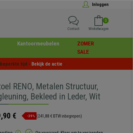
Inloggen
0
Contact
Winkelwagen
Kantoormeubelen
ZOMER
SALE
eperkte tijd - 
Bekijk de actie
 -
toel RENO, Metalen Structuur,
leuning, Bekleed in Leder, Wit
,90 €
(241,88 € BTW inbegrepen)
-39%
zending
Op voorraad. Klaar om te verzenden