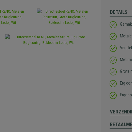
DETAILS
Gemakk
Metale
Verste
Met me
Grote 
Erg co
Ergono
VERZENDI
BETAALM