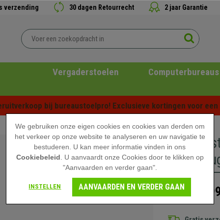
is verzending
30 dagen Retourrecht
2 jaar Garantie
Vergaderstoelen
Computerbureaus
ruitverkoop bij bureaustoelpro! Exclusieve kortingen voor een b
We gebruiken onze eigen cookies en cookies van derden om
het verkeer op onze website te analyseren en uw navigatie te
Directies
bestuderen. U kan meer informatie vinden in ons
Grote Rug
Cookiebeleid
. U aanvaardt onze Cookies door te klikken op
"Aanvaarden en verder gaan".
AANVAARDEN EN VERDER GAAN
INSTELLEN
199
329,90 €
Gratis ver