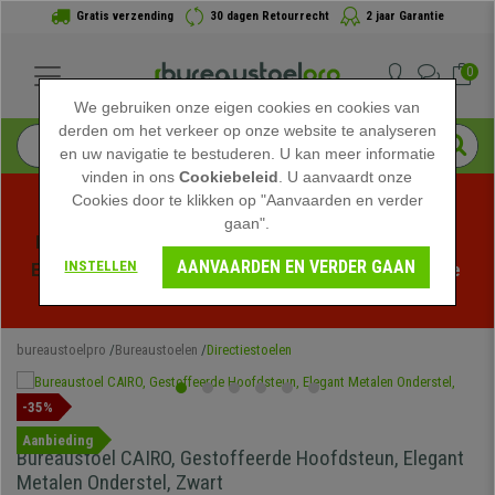
Gratis verzending
30 dagen Retourrecht
2 jaar Garantie
0
We gebruiken onze eigen cookies en cookies van
derden om het verkeer op onze website te analyseren
en uw navigatie te bestuderen. U kan meer informatie
vinden in ons
Cookiebeleid
. U aanvaardt onze
Cookies door te klikken op "Aanvaarden en verder
gaan".
Profiteer van de Zomeruitverkoop bij bureaustoelpro! 
AANVAARDEN EN VERDER GAAN
INSTELLEN
Exclusieve kortingen voor een beperkte tijd - 
Bekijk de 
actie
 -
bureaustoelpro
Bureaustoelen
Directiestoelen
-35%
Aanbieding
Bureaustoel CAIRO, Gestoffeerde Hoofdsteun, Elegant
Metalen Onderstel, Zwart