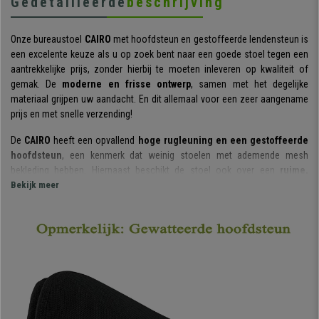
Gedetailleerde
beschrijving
Onze bureaustoel
CAIRO
met hoofdsteun en gestoffeerde lendensteun is
een excelente keuze als u op zoek bent naar een goede stoel tegen een
aantrekkelijke prijs, zonder hierbij te moeten inleveren op kwaliteit of
gemak. De
moderne en frisse ontwerp
, samen met het degelijke
materiaal grijpen uw aandacht. En dit allemaal voor een zeer aangename
prijs en met snelle verzending!
De
CAIRO
heeft een opvallend
hoge rugleuning en een gestoffeerde
hoofdsteun
, een kenmerk dat weinig stoelen met ademende mesh
bekleding hebben. Hiernaast beschikt de stoel ook over een
ruime,
gestoffeerde lendensteun
Bekijk meer
, die het onderste deel van de rug
ondersteunt. U kunt zien dat al deze elementen gericht zijn op comfort.
De stoel bevat een
kantelmechanisme
, een systeem waarmee u de
stoel achterover kunt kantelen of in de oorspronkelijke positie kunt laten
staan. Het is zelfs mogelijk om de weerstand waarmee de leuning
achterover kantelt, te regelen.
De zitting heeft een
vulling met hoge dichtheid en met afgeronde
randen
. De
CAIRO
is zeer gemakkelijk en aangenaam in gebruik en is