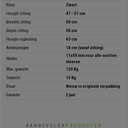
• Zitting van schuim met hoge dichtheid (28 kg / m3)
Kleur
Zwart
•
Inclusief stevig gewatteerde lendensteun
• Bekleed met ademend mesh/synthetisch leder
Hoogte zitting
47 - 57 cm
•
Verstelbaar kantelmechanisme
Breedte zitting
50 cm
• Armleuningen met modern design
Diepte zitting
50 cm
•
Solide en elegant verchroomd stalen onderstel
Hoogte rugleuning
63 cm
Armleuningen
18 cm (vanaf zitting)
11x50 mm voor alle soorten
Wielen
vloeren
Max. gewicht
120 Kg
Gewicht
15 Kg
Staat
Nieuw in originele verpakking
Garantie
2 jaar
AANBEVOLEN
PRODUCTEN