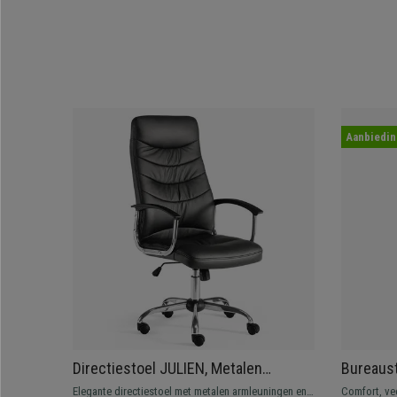
Aanbiedin
Directiestoel JULIEN, Metalen
Bureaust
Onderstel en Armleuningen, Elegant
Rugleuni
Elegante directiestoel met metalen armleuningen en
Comfort, ve