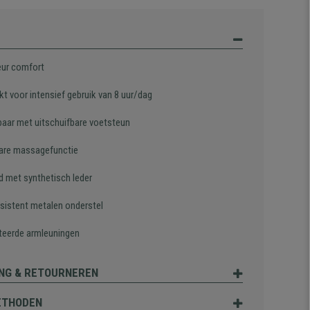
eur comfort
t voor intensief gebruik van 8 uur/dag
baar met uitschuifbare voetsteun
bare massagefunctie
d met synthetisch leder
esistent metalen onderstel
eerde armleuningen
NG & RETOURNEREN
ETHODEN