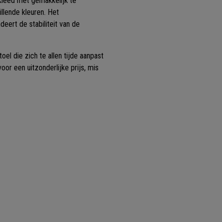
leed met gemakkelijk te
hillende kleuren. Het
ndeert de stabiliteit van de
l die zich te allen tijde aanpast
or een uitzonderlijke prijs, mis