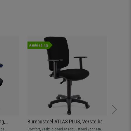
Aanbieding
-27%
Aanbied
ng,
Bureaustoel ATLAS PLUS, Verstelbare
Bureaus
 Zwart
Armleuning en Rugleuning, Dikke
Verste
oge
Comfort, veelzijdigheid en robuustheid voor een
Bureausto