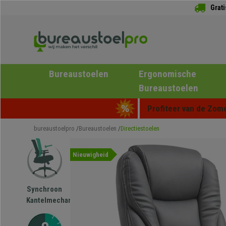
Grat
Bureaustoelen
Ergonomische
Bureaustoelen
Profiteer van de Zome
bureaustoelpro
Bureaustoelen
Directiestoelen
Nieuwigheid
Synchroon
Kantelmechanisme