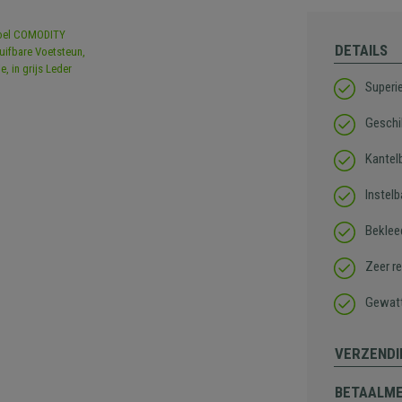
DETAILS
Superi
Geschik
Kantel
Instel
Beklee
Zeer r
Gewatt
VERZENDI
BETAALM