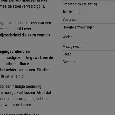
 hem perfect inpassen in elke
Breedte x diepte zitting
mee de stoel vervaardigd is,
Totale hoogte
Voetsteun
sagefunctue heeft: meer dan een
Hoogte armleuningen
nen en beschikt over
 bijzonderheid die extra comfort
Wielen
Max. gewicht
gingsvrijheid en
Staat
orden vastgezet. De
gewatteerde
Garantie
j de
uitschuifbare
l achterover leunen. Dit alles
n uw vrije tijd.
oor een handige bediening
e massage kunt kiezen. Alsof dat
meer ontspanning nodig hebben:
en twee in de benen.