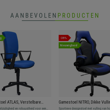
AANBEVOLEN
PRODUCTEN
g
-39%
Nieuwigheid
oel ATLAS, Verstelbare
Gamestoel NITRO, Dikke Vulli
ng, Dikke Vulling, in Blauwe
Opklapbare Armleuningen, in
elzijdigheid en robuustheid voor een
Sportieve designstoel met vulling van h