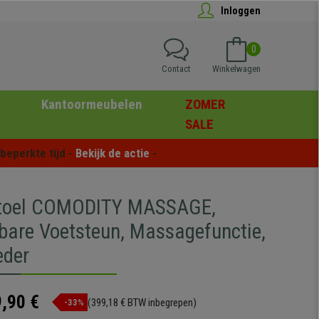
Inloggen
0
Contact
Winkelwagen
Kantoormeubelen
ZOMER
SALE
eperkte tijd - 
Bekijk de actie
 -
stoel COMODITY MASSAGE,
fbare Voetsteun, Massagefunctie,
eder
,90 €
(399,18 € BTW inbegrepen)
-33%