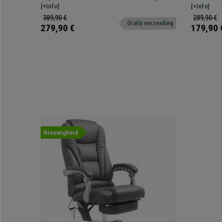
Ontwerp, in Zwart
Stof
onderstel. Hij heeft een hoge rugleuning met
[+Info]
onverslaanba
[+Info]
geïntegreerde hoofdsteun, is kantelbaar en
uitstekende 
389,90 €
289,90 €
Gratis verzending
gestoffeerd met EcoLeder.
dagelijkse 
279,90 €
179,90 
Nieuwigheid