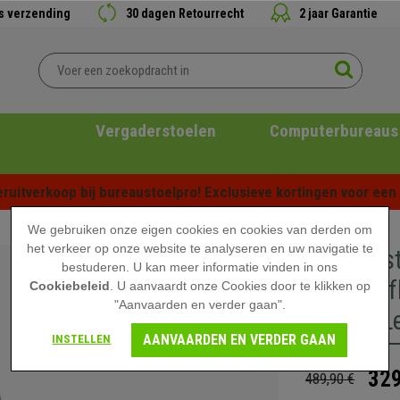
is verzending
30 dagen Retourrecht
2 jaar Garantie
Vergaderstoelen
Computerbureaus
ruitverkoop bij bureaustoelpro! Exclusieve kortingen voor een b
We gebruiken onze eigen cookies en cookies van derden om
het verkeer op onze website te analyseren en uw navigatie te
Directie
bestuderen. U kan meer informatie vinden in ons
Uitschui
Cookiebeleid
. U aanvaardt onze Cookies door te klikken op
"Aanvaarden en verder gaan".
in grijs L
AANVAARDEN EN VERDER GAAN
INSTELLEN
329
489,90 €