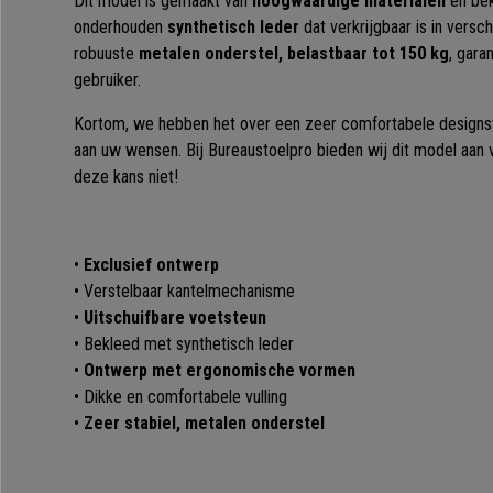
Dit model is gemaakt van
hoogwaardige materialen
en bek
onderhouden
synthetisch leder
dat verkrijgbaar is in versc
robuuste
metalen onderstel, belastbaar tot 150 kg
, gara
gebruiker.
Kortom, we hebben het over een zeer comfortabele designstoe
aan uw wensen. Bij Bureaustoelpro bieden wij dit model aan vo
deze kans niet!
•
Exclusief ontwerp
• Verstelbaar kantelmechanisme
•
Uitschuifbare voetsteun
• Bekleed met synthetisch leder
•
Ontwerp met ergonomische vormen
• Dikke en comfortabele vulling
•
Zeer stabiel, metalen onderstel