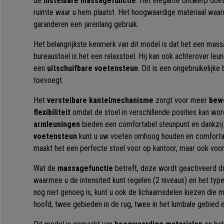
de
instelbare massagefunctie
. Het elegante ontwerp doet
ruimte waar u hem plaatst. Het hoogwaardige materiaal waar
garanderen een jarenlang gebruik.
Het belangrijkste kenmerk van dit model is dat het een mas
bureaustoel is het een relaxstoel. Hij kan ook achterover leu
een
uitschuifbare voetensteun
. Dit is een ongebruikelijke
toevoegt.
Het
verstelbare kantelmechanisme
zorgt voor meer
bewe
flexibiliteit
omdat de stoel in verschillende posities kan w
armleuningen
bieden een comfortabel steunpunt en dankzi
voetensteun
kunt u uw voeten omhoog houden en comfortabe
maakt het een perfecte stoel voor op kantoor, maar ook voor i
Wat de
massagefunctie
betreft, deze wordt geactiveerd d
waarmee u de intensiteit kunt regelen (2 niveaus) en het typ
nog niet genoeg is, kunt u ook de lichaamsdelen kiezen die 
hoofd, twee gebieden in de rug, twee in het lumbale gebied 