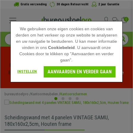
Gratis verzending
30 dagen Retourrecht
2 jaar Garantie
0
We gebruiken onze eigen cookies en cookies van
derden om het verkeer op onze website te analyseren
en uw navigatie te bestuderen. U kan meer informatie
vinden in ons
Cookiebeleid
. U aanvaardt onze
Cookies door te klikken op "Aanvaarden en verder
gaan".
Profiteer van de Zomeruitverkoop bij bureaustoelpro! 
AANVAARDEN EN VERDER GAAN
INSTELLEN
Exclusieve kortingen voor een beperkte tijd - 
Bekijk de 
actie
 -
bureaustoelpro
Kantoormeubelen
Kantoorschermen
Scheidingswand met 4 panelen VINTAGE SAMU,
180x160x2,5cm, Houten frame