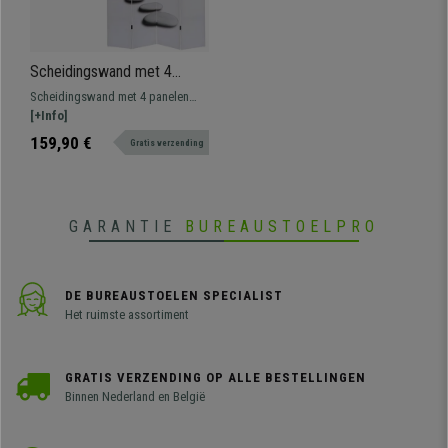
Scheidingswand met 4
panelen VINTAGE SAMU,
Scheidingswand met 4 panelen
180x160x2,5cm, Houten
VINTAGE SAMU zal een
[+Info]
frame
rustgevend accent toevoegen aan
159,90 €
Gratis verzending
de kamer waar u hem plaatst.
Ideaal voor het verdelen van
ruimtes.
GARANTIE
BUREAUSTOELPRO
DE BUREAUSTOELEN SPECIALIST
Het ruimste assortiment
GRATIS VERZENDING OP ALLE BESTELLINGEN
Binnen Nederland en België