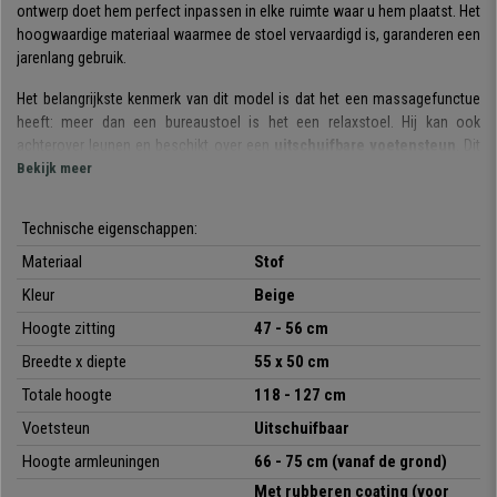
ontwerp doet hem perfect inpassen in elke ruimte waar u hem plaatst. Het
hoogwaardige materiaal waarmee de stoel vervaardigd is, garanderen een
jarenlang gebruik.
Het belangrijkste kenmerk van dit model is dat het een massagefunctue
heeft: meer dan een bureaustoel is het een relaxstoel.
Hij kan ook
achterover leunen en beschikt over een
uitschuifbare voetensteun
. Dit
is een ongebruikelijke bijzonderheid die extra comfort toevoegt.
Bekijk meer
Het
verstelbare kantelmechanisme
zorgt voor
Technische eigenschappen:
meer
bewegingsvrijheid en flexibiliteit
omdat de stoel in verschillende
posities kan worden vastgezet. De
gewatteerde armleuningen
bieden
Materiaal
Stof
een comfortabel steunpunt en dankzij de
uitschuifbare
Kleur
Beige
voetensteun
kunt u uw voeten omhoog houden en comfortabel
achterover leunen. Dit alles maakt het een perfecte stoel voor op kantoor,
Hoogte zitting
47 - 56 cm
maar ook voor in uw vrije tijd.
Breedte x diepte
55 x 50 cm
Wat de
massagefunctie
betreft, deze wordt geactiveerd door een
Totale hoogte
118 - 127 cm
handige bediening waarmee u de intensiteit kunt regelen (2 niveaus) en
Voetsteun
Uitschuifbaar
het type massage kunt kiezen. Alsof dat nog niet genoeg is, kunt u ook de
lichaamsdelen kiezen die meer ontspanning nodig hebben: hoofd, twee
Hoogte armleuningen
66 - 75 cm (vanaf de grond)
gebieden in de rug, twee in het lumbale gebied en twee in de benen.
Met rubberen coating (voor