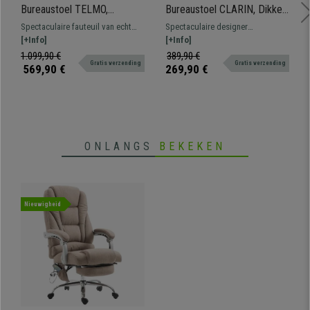
Bureaustoel TELMO,
Bureaustoel CLARIN, Dikke
Topkwaliteit, Elegant Design,
Vulling, Elegant Ontwerp met
Spectaculaire fauteuil van echt
Spectaculaire designer
Echt Leder, Zwart
Hout en Lederen Bekleding
leder, een luxe qua design,
[+Info]
bureaustoel CLARIN met houten
[+Info]
in de kleur Zwart
kwaliteit en comfort. Geschikt
frame en bekleding van
1.099,90 €
389,90 €
Gratis verzending
Gratis verzending
voor professioneel gebruik van 8
hoogwaardig kunstleder.
569,90 €
269,90 €
uur.
Verkrijgbaar in diverse kleuren.
ONLANGS
BEKEKEN
Nieuwigheid