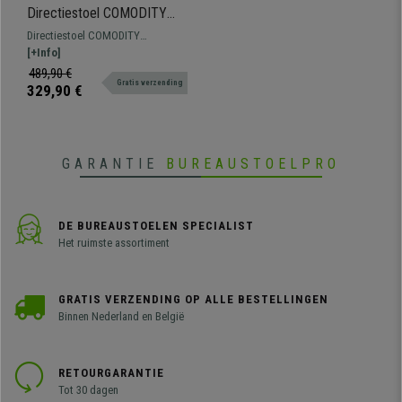
Directiestoel COMODITY
MASSAGE, Uitschuifbare
Directiestoel COMODITY
Voetsteun, Massagefunctie,
MASSAGE met massagefunctie,
[+Info]
in Beige Stof
kantelbare rugleuningn en met
489,90 €
Gratis verzending
uitschuifbare voetensteun, de
329,90 €
juiste stoel voor wie op zoek is
naar kwaliteit en comfort.
GARANTIE
BUREAUSTOELPRO
DE BUREAUSTOELEN SPECIALIST
Het ruimste assortiment
GRATIS VERZENDING OP ALLE BESTELLINGEN
Binnen Nederland en België
RETOURGARANTIE
Tot 30 dagen