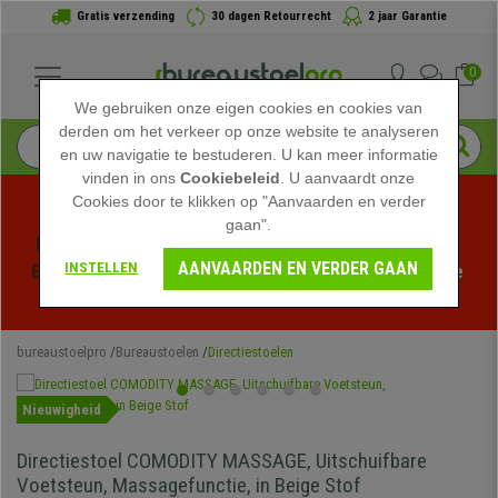
Gratis verzending
30 dagen Retourrecht
2 jaar Garantie
0
We gebruiken onze eigen cookies en cookies van
derden om het verkeer op onze website te analyseren
en uw navigatie te bestuderen. U kan meer informatie
vinden in ons
Cookiebeleid
. U aanvaardt onze
Cookies door te klikken op "Aanvaarden en verder
gaan".
Profiteer van de Zomeruitverkoop bij bureaustoelpro! 
AANVAARDEN EN VERDER GAAN
INSTELLEN
Exclusieve kortingen voor een beperkte tijd - 
Bekijk de 
actie
 -
bureaustoelpro
Bureaustoelen
Directiestoelen
Nieuwigheid
Directiestoel COMODITY MASSAGE, Uitschuifbare
Voetsteun, Massagefunctie, in Beige Stof