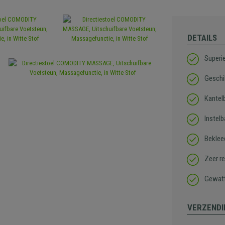
DETAILS
Superi
Geschik
Kantel
Instel
Beklee
Zeer r
Gewatt
VERZENDI