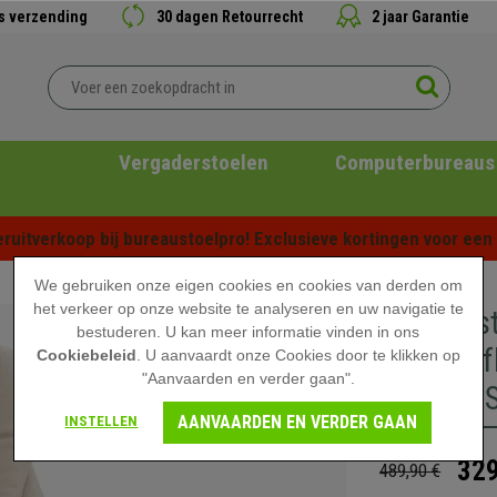
is verzending
30 dagen Retourrecht
2 jaar Garantie
Vergaderstoelen
Computerbureaus
ruitverkoop bij bureaustoelpro! Exclusieve kortingen voor een b
We gebruiken onze eigen cookies en cookies van derden om
het verkeer op onze website te analyseren en uw navigatie te
Directie
bestuderen. U kan meer informatie vinden in ons
Uitschui
Cookiebeleid
. U aanvaardt onze Cookies door te klikken op
"Aanvaarden en verder gaan".
in Witte 
AANVAARDEN EN VERDER GAAN
INSTELLEN
329
489,90 €