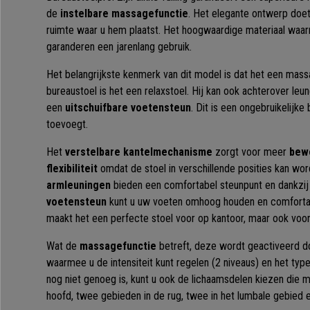
de
instelbare massagefunctie
. Het elegante ontwerp doet
ruimte waar u hem plaatst. Het hoogwaardige materiaal waar
garanderen een jarenlang gebruik.
Het belangrijkste kenmerk van dit model is dat het een mas
bureaustoel is het een relaxstoel. Hij kan ook achterover leu
een
uitschuifbare voetensteun
. Dit is een ongebruikelijke
toevoegt.
Het
verstelbare kantelmechanisme
zorgt voor meer
bewe
flexibiliteit
omdat de stoel in verschillende posities kan w
armleuningen
bieden een comfortabel steunpunt en dankzi
voetensteun
kunt u uw voeten omhoog houden en comfortabe
maakt het een perfecte stoel voor op kantoor, maar ook voor i
Wat de
massagefunctie
betreft, deze wordt geactiveerd d
waarmee u de intensiteit kunt regelen (2 niveaus) en het typ
nog niet genoeg is, kunt u ook de lichaamsdelen kiezen die 
hoofd, twee gebieden in de rug, twee in het lumbale gebied 