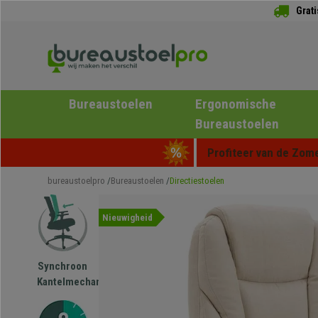
Grat
Bureaustoelen
Ergonomische
Bureaustoelen
Profiteer van de Zome
bureaustoelpro
Bureaustoelen
Directiestoelen
Nieuwigheid
Synchroon
Kantelmechanisme