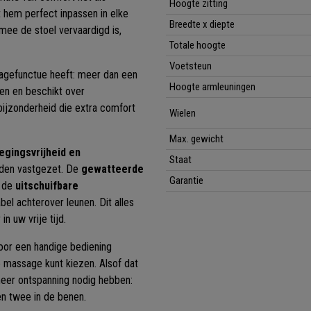
Hoogte zitting
 hem perfect inpassen in elke
Breedte x diepte
mee de stoel vervaardigd is,
Totale hoogte
Voetsteun
sagefunctue heeft: meer dan een
Hoogte armleuningen
nen en beschikt over
 bijzonderheid die extra comfort
Wielen
Max. gewicht
gingsvrijheid en
Staat
orden vastgezet. De
gewatteerde
Garantie
j de
uitschuifbare
l achterover leunen. Dit alles
n uw vrije tijd.
oor een handige bediening
e massage kunt kiezen. Alsof dat
meer ontspanning nodig hebben:
en twee in de benen.