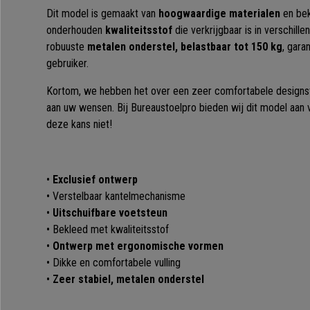
Dit model is gemaakt van
hoogwaardige materialen
en bek
onderhouden
kwaliteitsstof
die verkrijgbaar is in verschille
robuuste
metalen onderstel, belastbaar tot 150 kg
, gara
gebruiker.
Kortom, we hebben het over een zeer comfortabele designstoe
aan uw wensen. Bij Bureaustoelpro bieden wij dit model aan vo
deze kans niet!
•
Exclusief ontwerp
• Verstelbaar kantelmechanisme
•
Uitschuifbare voetsteun
• Bekleed met kwaliteitsstof
•
Ontwerp met ergonomische vormen
• Dikke en comfortabele vulling
•
Zeer stabiel, metalen onderstel