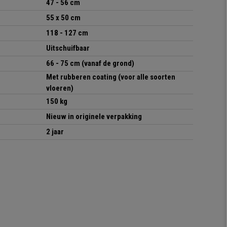
47 - 56 cm
55 x 50 cm
118 - 127 cm
Uitschuifbaar
66 - 75 cm (vanaf de grond)
Met rubberen coating (voor alle soorten
vloeren)
150 kg
Nieuw in originele verpakking
2 jaar