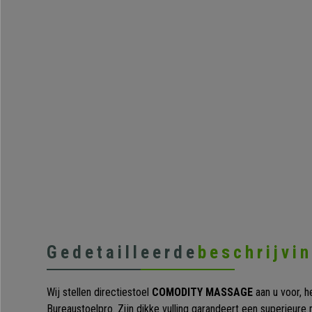
Gedetailleerde
beschrijvi
Wij stellen directiestoel
COMODITY MASSAGE
aan u voor, h
Bureaustoelpro. Zijn dikke vulling garandeert een superieure