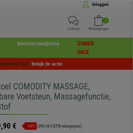
Inloggen
0
Contact
Winkelwagen
Kantoormeubelen
ZOMER
SALE
eperkte tijd - 
Bekijk de actie
 -
stoel COMODITY MASSAGE,
fbare Voetsteun, Massagefunctie,
Stof
,90 €
(399,18 € BTW inbegrepen)
-33%