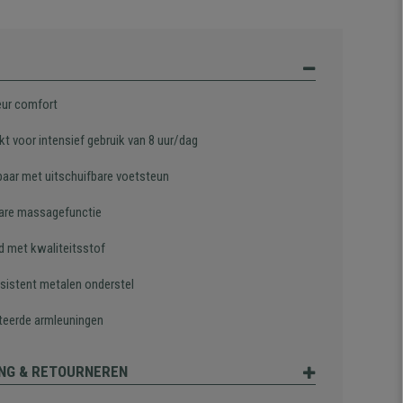
eur comfort
t voor intensief gebruik van 8 uur/dag
baar met uitschuifbare voetsteun
bare massagefunctie
d met kwaliteitsstof
esistent metalen onderstel
eerde armleuningen
NG & RETOURNEREN