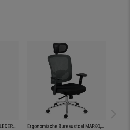
Nieuwig
LEDER,
Ergonomische Bureaustoel MARKO,
Vergad