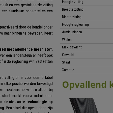
Hoogte zitting
esh en een gestoffeerde zitting
Breedte
zitting
een aluminium onderstel en een
Diepte zitting
Hoogte r
ugleuning
geactiveerd door de hendel onder
Armleuningen
uw naar binnen te bewegen, keert
Wielen
Max. gewicht
leed met ademende mesh stof,
Gewicht
ver een lendensteun en heeft ook
 u de rugleuning wilt vastzetten
Staat
Garantie
ale vulling en is zeer comfortabel
 in elke positie worden bevestigd
xe mechanisme vindt u alleen bij
e stoel maakt vooral indruk door
en de nieuwste technologie op
ing
. Een stoel die opvalt door zijn