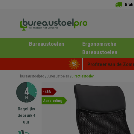
Grat
Bureaustoelen
Ergonomische
Bureaustoelen
Profiteer van de Zome
bureaustoelpro
Bureaustoelen
Directiestoelen
-48%
Aanbieding
Dagelijks
Gebruik 4
uur