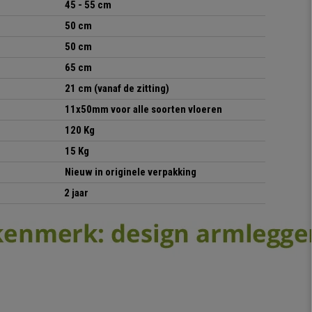
45 - 55 cm
50 cm
50 cm
65 cm
21 cm
(vanaf de zitting)
11x50mm
voor alle soorten vloeren
120 Kg
15 Kg
Nieuw in originele verpakking
2
jaar