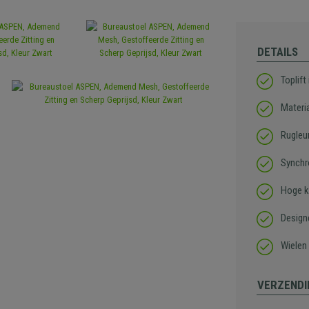
DETAILS
Toplift
Materi
Rugleu
Synchr
Hoge k
Design
Wielen 
VERZENDI