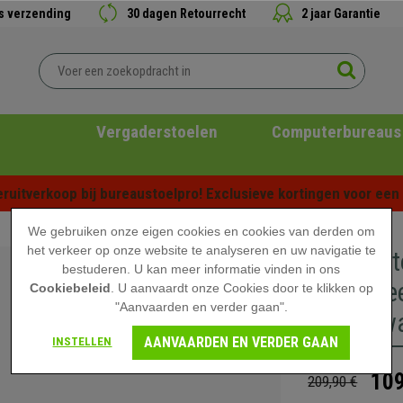
is verzending
30 dagen Retourrecht
2 jaar Garantie
Vergaderstoelen
Computerbureaus
ruitverkoop bij bureaustoelpro! Exclusieve kortingen voor een b
We gebruiken onze eigen cookies en cookies van derden om
het verkeer op onze website te analyseren en uw navigatie te
Bureaust
bestuderen. U kan meer informatie vinden in ons
Gestoffee
Cookiebeleid
. U aanvaardt onze Cookies door te klikken op
"Aanvaarden en verder gaan".
Kleur Zw
AANVAARDEN EN VERDER GAAN
INSTELLEN
109
209,90 €