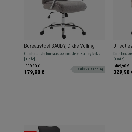
Bureaustoel BAUDY, Dikke Vulling,
Directi
Metalen Onderstel, Stoffen
Uitschui
Comfortabele bureaustoel met dikke vulling bekleed
Directiest
Bekleding, Lichtgrijs
Massagef
met kwaliteitsstof. Beschikt over een
[+Info]
massagefunc
[+Info]
kantelmechanisme en een metalen onderstel.
uitschuifbar
339,90 €
489,90 €
Gratis verzending
op zoek is n
179,90 €
329,90 