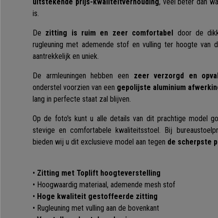
uitstekende prijs-kwaliteitverhouding
, veel beter dan wa
is.
De
zitting is ruim en zeer comfortabel
door de dikk
rugleuning met ademende stof en vulling ter hoogte van 
aantrekkelijk en uniek.
De armleuningen hebben een
zeer verzorgd en opva
onderstel voorzien van een
gepolijste aluminium afwerkin
lang in perfecte staat zal blijven.
Op de foto's kunt u alle details van dit prachtige model
stevige en comfortabele kwaliteitsstoel. Bij bureaustoelp
bieden wij u dit exclusieve model aan tegen
de scherpste p
•
Zitting met Toplift hoogteverstelling
• Hoogwaardig materiaal, ademende mesh stof
•
Hoge kwaliteit gestoffeerde zitting
• Rugleuning met vulling aan de bovenkant