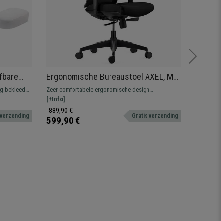
ifbare
Ergonomische Bureaustoel AXEL, Met
Bureau
Wit Leder
Hoofdsteun, Lendensteun, in Mesh
Ledere
ng bekleed
Zeer comfortabele ergonomische design
Ergonomis
en Stof, Kleur Zwart
rschillende
bureaustoel, geschikt voor intensief gebruik. Met
[+Info]
gebruik. 
[+Info]
onderstel.
lendensteun en verstelbare armleuningen.
in hoogte
889,90 €
929,90 
 verzending
Gratis verzending
599,90 €
599,90