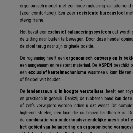
ergonomisch model, met een hoge rugleuning van ademend m
(zeer comfortabel). Een zeer
resistente bureaustoel
met 
stevig frame.
Het bevat een
exclusief balanceringssysteem
dat wordt 
de zitting naar buiten te bewegen. Door deze hendel opnie
de stoel terug naar zijn originele positie.
De rugleuning heeft een
ergonomisch ontwerp en is bek
een aangenaam en resistent materiaal. De
ASPEN
beschikt o
een
exclusief kantelmechanisme
waarmee u kunt kiezen of
of flexibel wilt houden.
De
lendensteun is in hoogte verstelbaar
, heeft een roy
en praktisch in gebruik. Dankzij de rubberen band kan deze
of zelfs verwijderd worden indien u dat wenst. Dit comple
high-end stoelen, een luxe die nu binnen handbereik is. D
de
combinatie van
onderhoudsvriendelijke mesh-stof 
het gebied van balancering en ergonomische vormgev