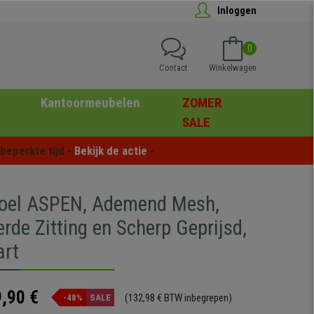
Inloggen
0
Contact
Winkelwagen
Kantoormeubelen
ZOMER
SALE
eperkte tijd - 
Bekijk de actie
 -
oel ASPEN, Ademend Mesh,
rde Zitting en Scherp Geprijsd,
art
,90 €
(132,98 € BTW inbegrepen)
-48%
SALE