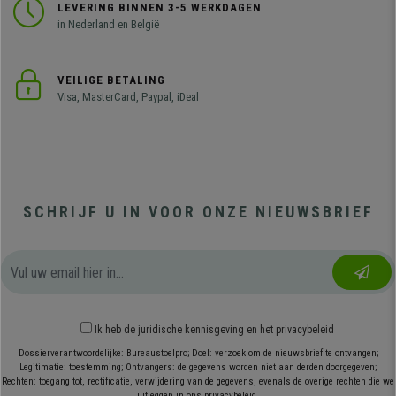
LEVERING BINNEN 3-5 WERKDAGEN
in Nederland en België
VEILIGE BETALING
Visa, MasterCard, Paypal, iDeal
SCHRIJF U IN VOOR ONZE NIEUWSBRIEF
Ik heb
de juridische kennisgeving
en
het privacybeleid
Dossierverantwoordelijke: Bureaustoelpro; Doel: verzoek om de nieuwsbrief te ontvangen;
Legitimatie: toestemming; Ontvangers: de gegevens worden niet aan derden doorgegeven;
Rechten: toegang tot, rectificatie, verwijdering van de gegevens, evenals de overige rechten die we
uitleggen in ons privacybeleid.