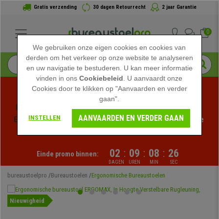
Gratis verzending
30 dagen Retourrecht
2 jaar Garantie
0
We gebruiken onze eigen cookies en cookies van
derden om het verkeer op onze website te analyseren
en uw navigatie te bestuderen. U kan meer informatie
vinden in ons
Cookiebeleid
. U aanvaardt onze
Cookies door te klikken op "Aanvaarden en verder
gaan".
Profiteer van de Zomeruitverkoop bij bureaustoelpro! 
AANVAARDEN EN VERDER GAAN
INSTELLEN
Exclusieve kortingen voor een beperkte tijd - 
Bekijk de 
actie
 -
02
:
09
:
08
:
25
Einde promo binnen:
DAGEN
UREN
MIN
SEC
bureaustoelpro
Bureaustoelen
Ergonomische Bureaustoelen
Nieuwigheid