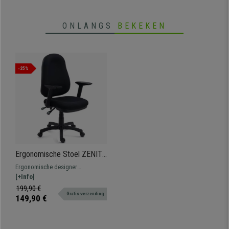
ONLANGS
BEKEKEN
-25%
Ergonomische Stoel ZENIT,
Verstelbare Rugleuning,
Ergonomische designer
Verstelbare Armleuningen,
bureaustoel, Zeer comfortabel,
[+Info]
Uitstekende Bekleding,
met elegante afwerking.
199,90 €
Zwart
Gratis verzending
149,90 €