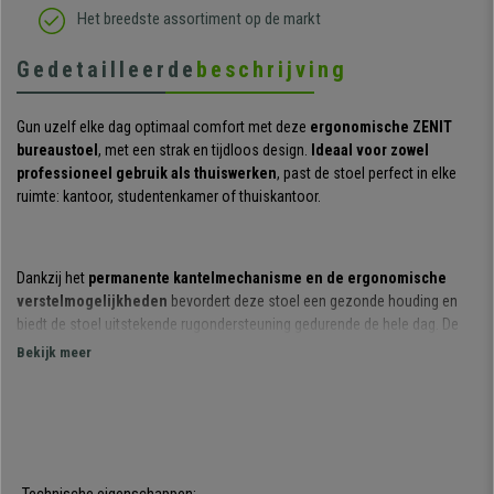
Het breedste assortiment op de markt
Gedetailleerde
beschrijving
Gun uzelf elke dag optimaal comfort met deze
ergonomische ZENIT
bureaustoel
, met een strak en tijdloos design.
Ideaal voor zowel
professioneel gebruik als thuiswerken
, past de stoel perfect in elke
ruimte: kantoor, studentenkamer of thuiskantoor.
Dankzij het
permanente kantelmechanisme en de ergonomische
verstelmogelijkheden
bevordert deze stoel een gezonde houding en
biedt de stoel uitstekende rugondersteuning gedurende de hele dag. De
opmerkelijke prijs-kwaliteitverhouding en de hoogwaardige materialen
Bekijk meer
maken hem een betrouwbare en duurzame oplossing.
De rugleuning en zitting de
royaal bekleed
met stof, wat zorgt voor een
hoog comfortniveau, zelfs bij intensief dagelijks gebruik. De