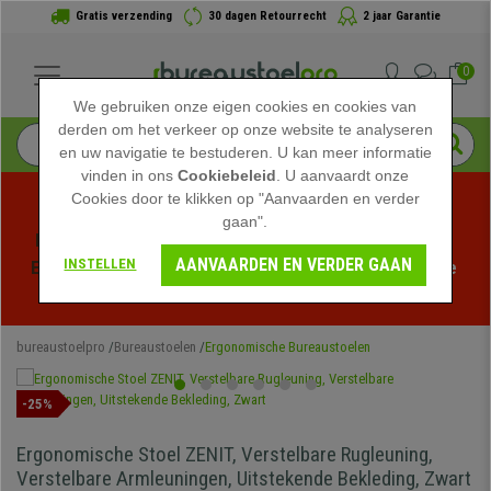
Gratis verzending
30 dagen Retourrecht
2 jaar Garantie
0
We gebruiken onze eigen cookies en cookies van
derden om het verkeer op onze website te analyseren
en uw navigatie te bestuderen. U kan meer informatie
vinden in ons
Cookiebeleid
. U aanvaardt onze
Cookies door te klikken op "Aanvaarden en verder
gaan".
Profiteer van de Zomeruitverkoop bij bureaustoelpro! 
AANVAARDEN EN VERDER GAAN
INSTELLEN
Exclusieve kortingen voor een beperkte tijd - 
Bekijk de 
actie
 -
bureaustoelpro
Bureaustoelen
Ergonomische Bureaustoelen
-25%
Ergonomische Stoel ZENIT, Verstelbare Rugleuning,
Verstelbare Armleuningen, Uitstekende Bekleding, Zwart