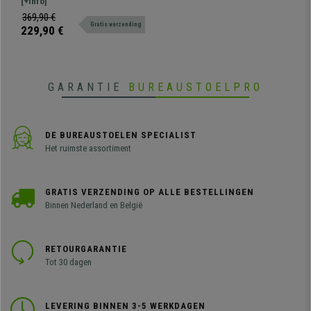
een ongelooflijke prijs! Met
[+Info]
8H, in Zwarte Mesh
hoofdsteun en geschikt voor
369,90 €
Gratis verzending
intensief gebruik.
229,90 €
GARANTIE
BUREAUSTOELPRO
DE BUREAUSTOELEN SPECIALIST
Het ruimste assortiment
GRATIS VERZENDING OP ALLE BESTELLINGEN
Binnen Nederland en België
RETOURGARANTIE
Tot 30 dagen
LEVERING BINNEN 3-5 WERKDAGEN