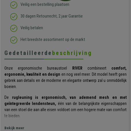
Veilig een bestelling plaatsen
30 dagen Retourrecht, 2 jaar Garantie
Veilig betalen
Het breedste assortiment op de markt
Gedetailleerde
beschrijving
Onze ergonomische bureaustoel
RIVER
combineert
comfort,
ergonomie, kwaliteit en design
en nog veel meer. Dit model heeft geen
gebrek aan details en de moderne en elegante ontwerp zal u onmiddellijk
boeien.
De
rugleuning is ergonomisch, van ademend mesh en met
geïntegreerde lendensteun,
één van de belangrijkste eigenschappen
van een stoel die aan alle eisen voldoet om een hogere mate van comfort
te bieden.
Hoe kan het ook anders, het
gesynchroniseerde
Bekijk meer