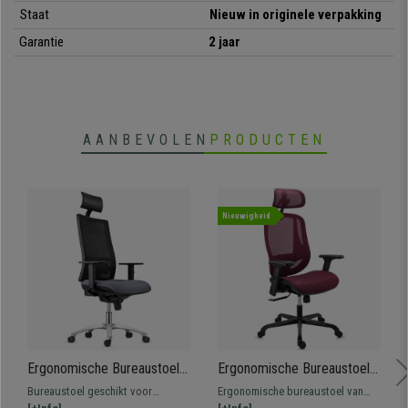
Staat
Nieuw in originele verpakking
Garantie
2 jaar
AANBEVOLEN
PRODUCTEN
Nieuwigheid
Ergonomische Bureaustoel
Ergonomische Bureaustoel
MARSA, Metalen onderstel,
NOVA, Zeer Comfortabel en
Bureaustoel geschikt voor
Ergonomische bureaustoel van
Hoofdsteun, Verstelbare
Verstelbaar, Hoge Kwaliteit