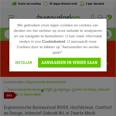
Gratis verzending
30 dagen Retourrecht
2 jaar Garantie
0
We gebruiken onze eigen cookies en cookies van
derden om het verkeer op onze website te analyseren
en uw navigatie te bestuderen. U kan meer informatie
vinden in ons
Cookiebeleid
. U aanvaardt onze
Cookies door te klikken op "Aanvaarden en verder
gaan".
Profiteer van de Zomeruitverkoop bij bureaustoelpro! 
AANVAARDEN EN VERDER GAAN
INSTELLEN
Exclusieve kortingen voor een beperkte tijd - 
Bekijk de 
actie
 -
bureaustoelpro
Ergonomische Bureaustoelen
-38%
Ergonomische Bureaustoel RIVER, Hoofdsteun, Comfort
en Design, Intensief Gebruik 8H, in Zwarte Mesh