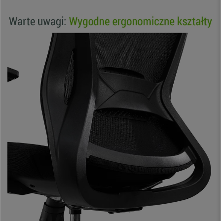
kantelmechanisme
zorgt voor het extra comfort dat verwacht wordt van
een hoogwaardig product. Het zorgt voor meer bewegingsvrijheid, omdat
het
de hoek tussen de rugleuning en de zitting varieert
. U kan hem
ook vastzetten en de hardheid of spanning aanpassen waarmee het
systeem werkt.
De
zitting is voorzien van een vulling met hoge dichtheid
en met een
aangename en zeer r
esistente bekleding
. De materiaalkeuze garandeert
een comfort, ook bij langdurig gebruik.
De
in hoogte verstelbare armleuningen met zachte rubberen
pads
dragen bij aan de ergonomie en zorgen voor een goede
lichaamshouding.
De
geïntegreerde hoofdsteun is ruim en
gewatteerd.
Deze stoel is ontworpen voor een veeleisend gebruik, ideaal
voor kantooromgevingen of thuis.
De kwaliteit is buitengewoon. Het elegante verchroomde stalen onderstel
geeft stevigheid en stabiliteit dat duidelijk het verschil maakt ten opzichte
van andere, meer conventionele modellen.
Dit model is ontworpen en vervaardigd volgens
veeleisende
voorschriften op het gebied van afmetingen, veiligheid, stabiliteit,