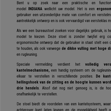
Bent u op zoek naar een praktische en functione
model
INDIANA
wellicht uw model. Het is een
ergonom
gebruiker een uitzonderlijke mate van comfort en verstelmo
aantrekkelijk ontwerp en is ook vervaardigd van eersteklas ma
Als we een bureaustoel zoeken voor dagelijks gebruik, is h
model te kiezen. Deze stoel is zonder twijfel erg c
ergonomische ontwerp dat de gebruiker in staat stelt een
te houden, als ook vanwege
de dikke vulling met hoge d
en rugleuning.
Speciale vermelding verdient het
volledig ver
kantelmechanisme,
een handig systeem om de rugleuning
elkaar te verstellen in verschillende posities.
De kant
hellingshoek van de zitting en de hoogte kunnen wor
drie hendels
. Alsof dat nog niet genoeg is, is de hoo
onafhankelijk te verstellen.
De stoel biedt de voordelen van een kantelsysteem, waarb
achterover kunt laten leunen en de mogelijkheid heeft 