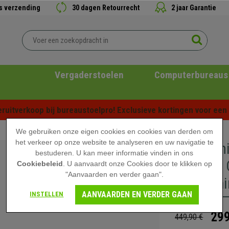
is verzending
30 dagen Retourrecht
2 jaar Garantie
Vergaderstoelen
Computerbureaus
ruitverkoop bij bureaustoelpro! Exclusieve kortingen voor een b
We gebruiken onze eigen cookies en cookies van derden om
het verkeer op onze website te analyseren en uw navigatie te
Ergonomi
bestuderen. U kan meer informatie vinden in ons
Metalen 
Cookiebeleid
. U aanvaardt onze Cookies door te klikken op
"Aanvaarden en verder gaan".
Armleuni
AANVAARDEN EN VERDER GAAN
INSTELLEN
299
449,90 €