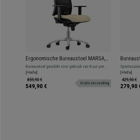
Ergonomische Bureaustoel MARSA,
Bureaust
Metalen onderstel, Hoofdsteun,
Elegant 
Bureaustoel geschikt voor gebruik van 8 uur per
Spectaculai
Verstelbare Armleuningen en
Lederen 
dag, met verstelbare lendensteun en rugleuning,
[+Info]
walnoot hou
[+Info]
Lendensteun, Beige
synchroonkantelmechanisme en brandvertragende
hoogwaardig 
859,90 €
429,90 €
Gratis verzending
ademende mesh-stof.
kleuren.
549,90 €
279,90 