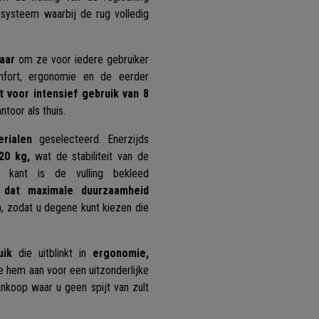
ctsysteem waarbij de rug volledig
aar
om ze voor iedere gebruiker
mfort, ergonomie en de eerder
t voor intensief gebruik van 8
toor als thuis.
erialen
geselecteerd. Enerzijds
20 kg,
wat de stabiliteit van de
e kant is de vulling bekleed
l dat maximale duurzaamheid
en, zodat u degene kunt kiezen die
uik
die uitblinkt in
ergonomie,
e hem aan voor een uitzonderlijke
ankoop waar u geen spijt van zult