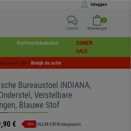
Inloggen
0
Contact
Winkelwagen
Kantoormeubelen
ZOMER
SALE
eperkte tijd - 
Bekijk de actie
 -
sche Bureaustoel INDIANA,
Onderstel, Verstelbare
ngen, Blauwe Stof
,90 €
(362,88 € BTW inbegrepen)
-33%