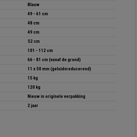
Blauw
49 - 61 cm
48 cm
49 cm
52 cm
101 - 112 cm
66 - 81
cm (vanaf de grond)
11 x 50 mm (geluidsreducerend)
15 kg
120 kg
Nieuw in originele verpakking
2 jaar