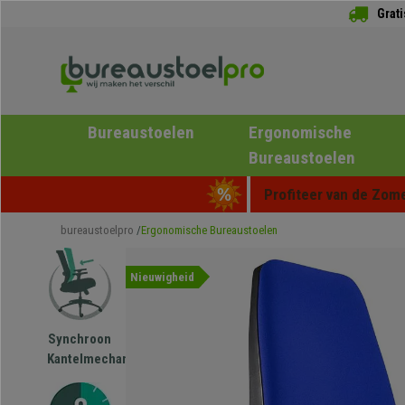
Grat
Bureaustoelen
Ergonomische
Bureaustoelen
Profiteer van de Zome
bureaustoelpro
Ergonomische Bureaustoelen
Nieuwigheid
Synchroon
Kantelmechanisme