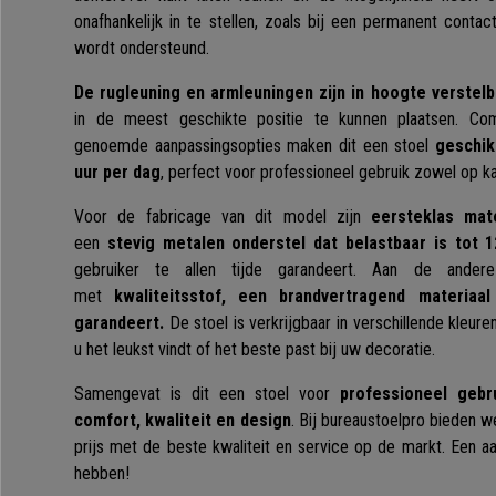
onafhankelijk in te stellen, zoals bij een permanent conta
wordt ondersteund.
De rugleuning en armleuningen
zijn
in hoogte verstelb
in de meest geschikte positie te kunnen plaatsen. Co
genoemde aanpassingsopties maken dit een stoel
geschik
uur per dag
, perfect voor professioneel gebruik zowel op kan
Voor de fabricage van dit model zijn
eersteklas mat
een
stevig metalen onderstel dat belastbaar is tot 1
gebruiker te allen tijde garandeert. Aan de ander
met
kwaliteitsstof, een brandvertragend materiaa
garandeert.
De stoel is verkrijgbaar in verschillende kleur
u het leukst vindt of het beste past bij uw decoratie.
Samengevat is dit een stoel voor
professioneel gebr
comfort, kwaliteit en design
. Bij bureaustoelpro bieden w
prijs met de beste kwaliteit en service op de markt. Een a
hebben!