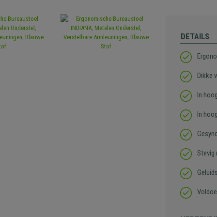
DETAILS
Ergono
Dikke v
In hoog
In hoo
Gesync
Stevig
Geluid
Voldoe