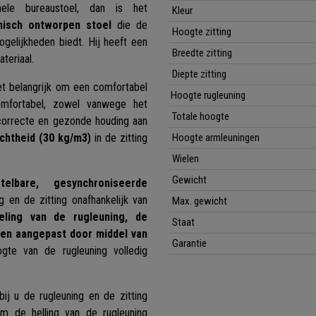
le bureaustoel, dan is het
Kleur
isch ontworpen stoel
die de
Hoogte zitting
gelijkheden biedt. Hij heeft een
Breedte zitting
teriaal.
Diepte zitting
et belangrijk om een comfortabel
Hoogte rugleuning
omfortabel, zowel vanwege het
Totale hoogte
 correcte en gezonde houding aan
ichtheid (30 kg/m3)
in de zitting
Hoogte armleuningen
Wielen
Gewicht
stelbare, gesynchroniseerde
 en de zitting onafhankelijk van
Max. gewicht
eling van de rugleuning, de
Staat
den aangepast door middel van
Garantie
gte van de rugleuning volledig
ij u de rugleuning en de zitting
om de helling van de rugleuning