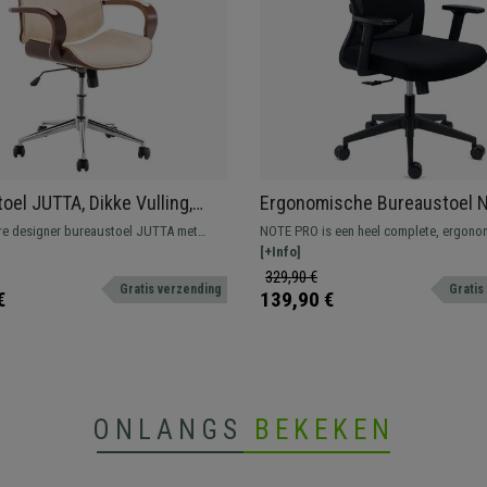
oel JUTTA, Dikke Vulling,
Ergonomische Bureaustoel 
Ontwerp met Hout en
PRO, Gebruik 8h, Gewatteerd
re designer bureaustoel JUTTA met
NOTE PRO is een heel complete, ergono
Bekleding in de kleur Beige
Lendensteun, Metalen Struct
ten frame en bekleding van
verstelbare bureaustoel waarbij vooral 
[+Info]
Zwart
kunstleder. Verkrijgbaar in diverse
gewatteerde lendensteun in het oog spri
329,90 €
Gratis verzending
Gratis
€
139,90 €
ONLANGS
BEKEKEN