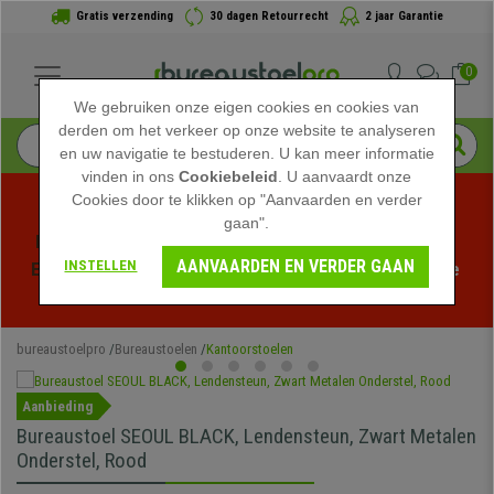
Gratis verzending
30 dagen Retourrecht
2 jaar Garantie
0
We gebruiken onze eigen cookies en cookies van
derden om het verkeer op onze website te analyseren
en uw navigatie te bestuderen. U kan meer informatie
vinden in ons
Cookiebeleid
. U aanvaardt onze
Cookies door te klikken op "Aanvaarden en verder
gaan".
Profiteer van de Zomeruitverkoop bij bureaustoelpro! 
AANVAARDEN EN VERDER GAAN
INSTELLEN
Exclusieve kortingen voor een beperkte tijd - 
Bekijk de 
actie
 -
bureaustoelpro
Bureaustoelen
Kantoorstoelen
Aanbieding
Bureaustoel SEOUL BLACK, Lendensteun, Zwart Metalen
Onderstel, Rood