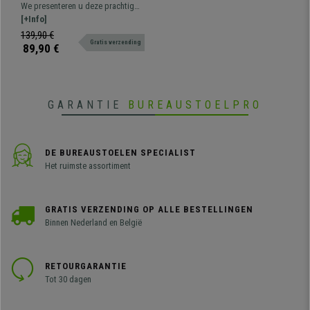
Lendensteun, Zwart Metalen
We presenteren u deze prachtig
Onderstel, Rood
vormgegeven bureaustoel,
[+Info]
verkrijgbaar in verschillende
139,90 €
Gratis verzending
kleuren en met mesh rugleuning en
89,90 €
gestoffeerde zitting.
GARANTIE
BUREAUSTOELPRO
DE BUREAUSTOELEN SPECIALIST
Het ruimste assortiment
GRATIS VERZENDING OP ALLE BESTELLINGEN
Binnen Nederland en België
RETOURGARANTIE
Tot 30 dagen