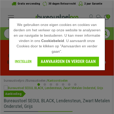
Gratis verzending
30 dagen Retourrecht
2 jaar Garantie
0
We gebruiken onze eigen cookies en cookies van
derden om het verkeer op onze website te analyseren
en uw navigatie te bestuderen. U kan meer informatie
vinden in ons
Cookiebeleid
. U aanvaardt onze
Cookies door te klikken op "Aanvaarden en verder
gaan".
Profiteer van de Zomeruitverkoop bij bureaustoelpro! 
AANVAARDEN EN VERDER GAAN
INSTELLEN
Exclusieve kortingen voor een beperkte tijd - 
Bekijk de 
actie
 -
bureaustoelpro
Bureaustoelen
Kantoorstoelen
Aanbieding
Bureaustoel SEOUL BLACK, Lendensteun, Zwart Metalen
Onderstel, Grijs