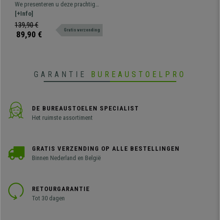
Lendensteun, Zwart Metalen
We presenteren u deze prachtig
Onderstel, Grijs
vormgegeven bureaustoel,
[+Info]
verkrijgbaar in verschillende
139,90 €
Gratis verzending
kleuren en met mesh rugleuning en
89,90 €
gestoffeerde zitting.
GARANTIE
BUREAUSTOELPRO
DE BUREAUSTOELEN SPECIALIST
Het ruimste assortiment
GRATIS VERZENDING OP ALLE BESTELLINGEN
Binnen Nederland en België
RETOURGARANTIE
Tot 30 dagen