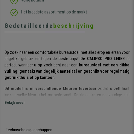
Veilig betalen
Het breedste assortiment op de markt
Gedetailleerde
beschrijving
Op zoek naar een comfortabele bureaustoel met alles erop en eraan voor
dagelijks gebruik en tegen de beste prijs?
De CALIPSO PRO LEDER
is
perfect wanneer u op zoek bent naar een
bureaustoel met een dikke
vulling, gemaakt van degelijk materiaal en geschikt voor regelmatig
gebruik thuis of op kantoor.
Dit model is in verschillende kleuren leverbaar
zodat u zelf kunt
kiezen welke kleur u het mooiste vindt. De klassieke en eenvoudige stijl
van dit model bureaustoel biedt tegelijkertijd functionaliteit.
Bekijk meer
De rugleuning is voorzien van een dikke vulling en ergonomische
vormen.
Eén van de sterke punten van dit model is dat de ruime
afmetingen uw rug op de juiste manier ondersteunt. Bovendien is
de
Technische eigenschappen:
rugleuning tot op de milimeter in hoogte en diepte verstelbaar
,