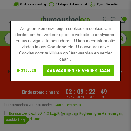
Gratis verzending
30 dagen Retourrecht
2 jaar Garantie
0
We gebruiken onze eigen cookies en cookies van
derden om het verkeer op onze website te analyseren
en uw navigatie te bestuderen. U kan meer informatie
vinden in ons
Cookiebeleid
. U aanvaardt onze
Cookies door te klikken op "Aanvaarden en verder
gaan".
Profiteer van de Zomeruitverkoop bij bureaustoelpro! 
AANVAARDEN EN VERDER GAAN
INSTELLEN
Exclusieve kortingen voor een beperkte tijd - 
Bekijk de 
actie
 -
02
:
09
:
22
:
49
Einde promo binnen:
DAGEN
UREN
MIN
SEC
bureaustoelpro
Bureaustoelen
Computerstoelen
Aanbieding