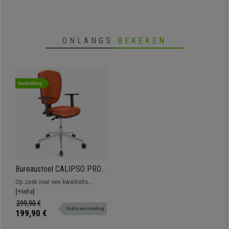
Beschikbaar in verschillende
kleuren.
ONLANGS
BEKEKEN
Aanbieding
Bureaustoel CALIPSO PRO
LEDER, Verstelbare
Op zoek naar een kwaliteits
Rugleuning en Armleuningen,
bureaustoel tegen een
[+Info]
Metalen Onderstel, Oranje
overslaanbare prijs? Dit
299,90 €
Gratis verzending
comfortabel, degelijk model is
199,90 €
ideaal voor dagelijks gebruik.