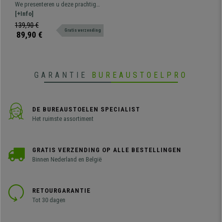
Lendensteun, Zwart Metalen
We presenteren u deze prachtig
Onderstel, Blauw
vormgegeven bureaustoel,
[+Info]
verkrijgbaar in verschillende
139,90 €
Gratis verzending
kleuren en met mesh rugleuning en
89,90 €
gestoffeerde zitting.
GARANTIE
BUREAUSTOELPRO
DE BUREAUSTOELEN SPECIALIST
Het ruimste assortiment
GRATIS VERZENDING OP ALLE BESTELLINGEN
Binnen Nederland en België
RETOURGARANTIE
Tot 30 dagen