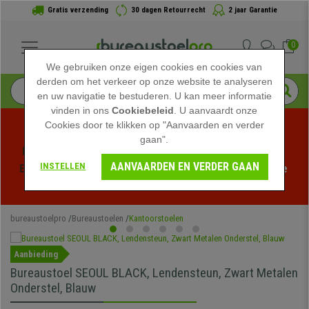
Gratis verzending
30 dagen Retourrecht
2 jaar Garantie
0
We gebruiken onze eigen cookies en cookies van
derden om het verkeer op onze website te analyseren
en uw navigatie te bestuderen. U kan meer informatie
vinden in ons
Cookiebeleid
. U aanvaardt onze
Cookies door te klikken op "Aanvaarden en verder
gaan".
Profiteer van de Zomeruitverkoop bij bureaustoelpro! 
AANVAARDEN EN VERDER GAAN
INSTELLEN
Exclusieve kortingen voor een beperkte tijd - 
Bekijk de 
actie
 -
bureaustoelpro
Bureaustoelen
Kantoorstoelen
Aanbieding
Bureaustoel SEOUL BLACK, Lendensteun, Zwart Metalen
Onderstel, Blauw