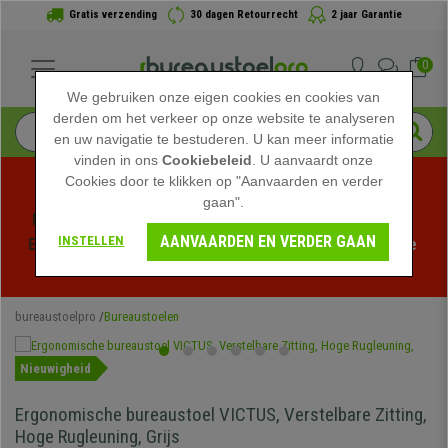
Gratis verzending
30 dagen Retourrecht
2 jaar Garantie
0
We gebruiken onze eigen cookies en cookies van
derden om het verkeer op onze website te analyseren
en uw navigatie te bestuderen. U kan meer informatie
vinden in ons
Cookiebeleid
. U aanvaardt onze
Cookies door te klikken op "Aanvaarden en verder
gaan".
Profiteer van de Zomeruitverkoop bij bureaustoelpro! 
AANVAARDEN EN VERDER GAAN
INSTELLEN
Exclusieve kortingen voor een beperkte tijd - 
Bekijk de 
actie
 -
bureaustoelpro
Bureaustoelen
Nieuwigheid
Ergonomische bureaustoel VICTUS, Verstelbare Zitting,
Hoge Rugleuning, Grijs