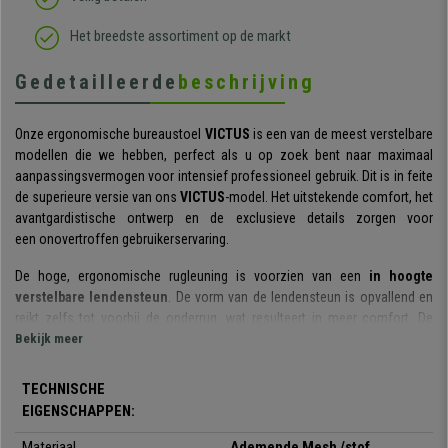
Het breedste assortiment op de markt
Gedetailleerde
beschrijving
Onze ergonomische bureaustoel
VICTUS
is een van de meest verstelbare
modellen die we hebben, perfect als u op zoek bent naar maximaal
aanpassingsvermogen voor intensief professioneel gebruik. Dit is in feite
de superieure versie van ons
VICTUS
-model. Het uitstekende comfort, het
avantgardistische ontwerp en de exclusieve details zorgen voor
een onovertroffen gebruikerservaring.
De hoge, ergonomische rugleuning is voorzien van een
in hoogte
verstelbare lendensteun
. De vorm van de lendensteun is opvallend en
reikt zelfs tot voorbij de onderrug, wat resulteert in meer comfort. De
doordachte vormen en de afgeronde bovenrand, die als hoofdsteun
Bekijk meer
fungeert, maken dit verfijnde, premium design compleet.
TECHNISCHE
Het
gesynchroniseerde kantelmechanisme
is van topklasse. Het werkt
EIGENSCHAPPEN:
via een kabel, wat zorgt voor soepelere en vloeiendere bewegingen. De
stoel heeft
4 verstelposities en een kantelmechanisme
waarmee u de
Materiaal
Ademende Mesh /stof