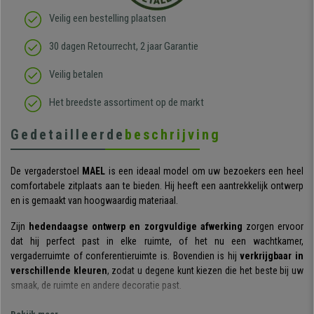
Veilig een bestelling plaatsen
30 dagen Retourrecht, 2 jaar Garantie
Veilig betalen
Het breedste assortiment op de markt
Gedetailleerde
beschrijving
De vergaderstoel
MAEL
is een ideaal model om uw bezoekers een heel
comfortabele zitplaats aan te bieden. Hij heeft een aantrekkelijk ontwerp
en is gemaakt van hoogwaardig materiaal.
Zijn
hedendaagse ontwerp en zorgvuldige afwerking
zorgen ervoor
dat hij perfect past in elke ruimte, of het nu een wachtkamer,
vergaderruimte of conferentieruimte is. Bovendien is hij
verkrijgbaar in
verschillende kleuren
, zodat u degene kunt kiezen die het beste bij uw
smaak, de ruimte en andere decoratie past.
Ook qua comfort is deze stoel opmerkelijk. Dankzij de
dikke en