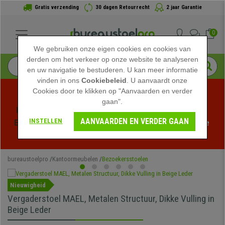
Gratis verzending
30 dagen Retourrecht
2 jaar Garantie
0
We gebruiken onze eigen cookies en cookies van
derden om het verkeer op onze website te analyseren
en uw navigatie te bestuderen. U kan meer informatie
vinden in ons
Cookiebeleid
. U aanvaardt onze
Cookies door te klikken op "Aanvaarden en verder
gaan".
Profiteer van de Zomeruitverkoop bij bureaustoelpro! 
AANVAARDEN EN VERDER GAAN
INSTELLEN
Exclusieve kortingen voor een beperkte tijd - 
Bekijk de 
actie
 -
bureaustoelpro
Kantoormeubelen
Bezoekersstoelen
Nieuwigheid
Vergaderstoel MAEL, Metalen Structuur, Dikke Vulling in
Beige Leder